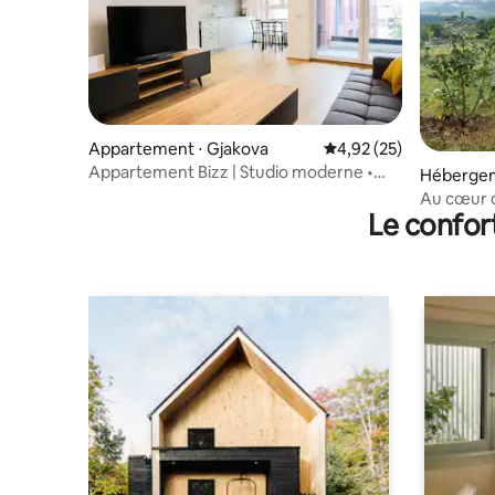
Appartement ⋅ Gjakova
Évaluation moyenne su
4,92 (25)
Appartement Bizz | Studio moderne •
Hébergem
Proche du centre
Au cœur 
Le confor