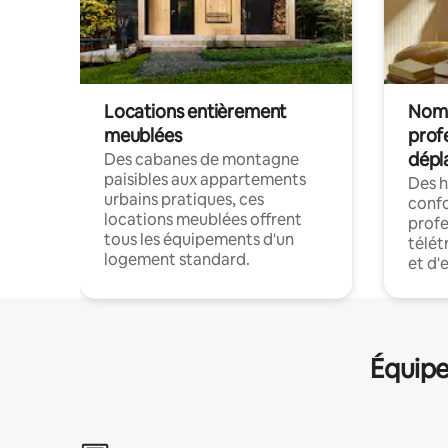
Locations entièrement
Noma
meublées
prof
dépl
Des cabanes de montagne
paisibles aux appartements
Des 
urbains pratiques, ces
confo
locations meublées offrent
profe
tous les équipements d'un
télét
logement standard.
et d'
Équipe