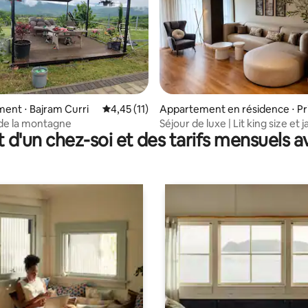
r la base de 25 commentaires : 4,92 sur 5
ent ⋅ Bajram Curri
Évaluation moyenne sur la base de 11 comme
4,45 (11)
Appartement en résidence ⋅ Pr
en
de la montagne
Séjour de luxe | Lit king size et 
t d'un chez-soi et des tarifs mensuels 