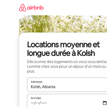
Aller
directement
au
contenu
Locations moyenne et
longue durée à Kolsh
Découvrez des logements où vous vous sente
comme chez vous pour un séjour d'un mois ou
plus.
Adresse
Lorsque les résultats s'affichent, utilisez les flèc
Arrivée