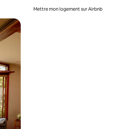
Mettre mon logement sur Airbnb
sant glisser.