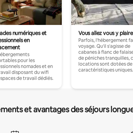
des numériques et
Vous allez vous y plaire
essionnels en
Parfois, l'hébergement fai
voyage. Qu'il s'agisse de
acement
cabanes à flanc de falais
hébergements
de péniches tranquilles, 
rtables pour les
locations sont dotées de
ssionnels nomades et en
caractéristiques uniques
ravail disposant du wifi
espaces de travail dédiés.
ments et avantages des séjours longu