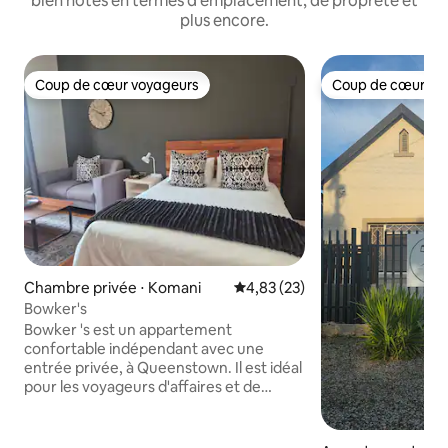
bien notés en termes d'emplacement, de propreté et
plus encore.
Coup de cœur voyageurs
Coup de cœur vo
Coup de cœur voyageurs
Coup de cœur vo
Chambre privée ⋅ Komani
Évaluation moyenne sur la base
4,83 (23)
Bowker's
Bowker 's est un appartement
confortable indépendant avec une
entrée privée, à Queenstown. Il est idéal
pour les voyageurs d'affaires et de
loisirs. Cette unité ouverte peut
accueillir jusqu'à 2 personnes et est
meublée d'un lit queen size et dispose