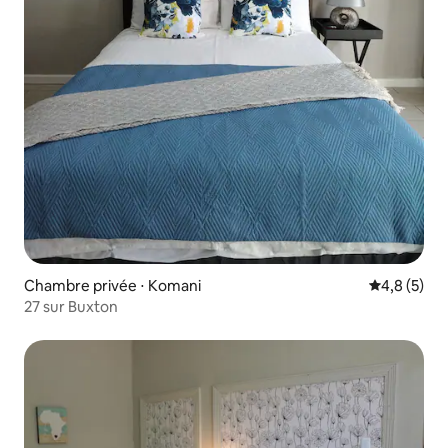
Chambre privée ⋅ Komani
Évaluation 
4,8 (5)
27 sur Buxton