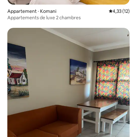
Appartement ⋅ Komani
Évaluation mo
4,33 (12)
Appartements de luxe 2 chambres