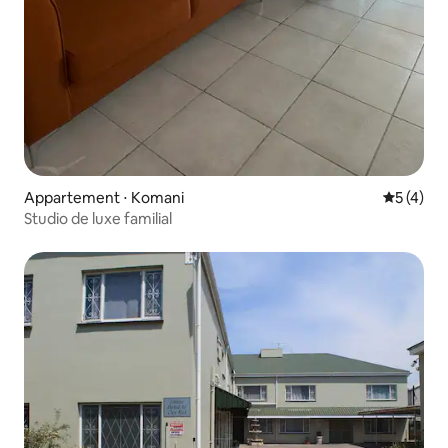
Appartement ⋅ Komani
Évaluatio
5 (4)
Studio de luxe familial