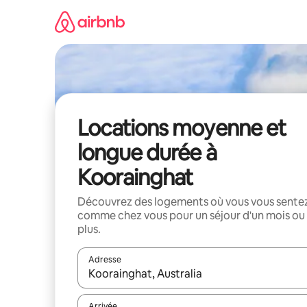
Aller
directement
au
contenu
Locations moyenne et
longue durée à
Koorainghat
Découvrez des logements où vous vous sente
comme chez vous pour un séjour d'un mois ou
plus.
Adresse
Lorsque les résultats s'affichent, utilisez les flèc
Arrivée