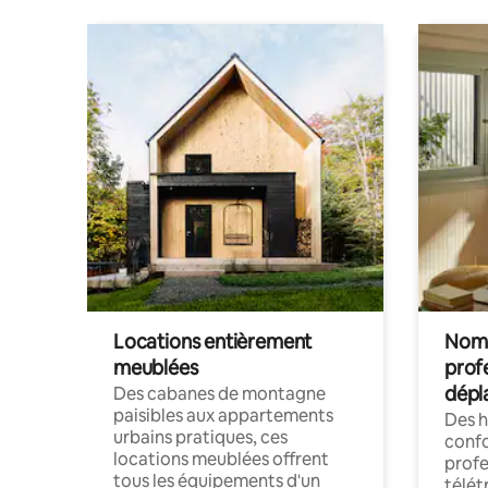
Locations entièrement
Noma
meublées
prof
dépl
Des cabanes de montagne
paisibles aux appartements
Des 
urbains pratiques, ces
confo
locations meublées offrent
profe
tous les équipements d'un
télét