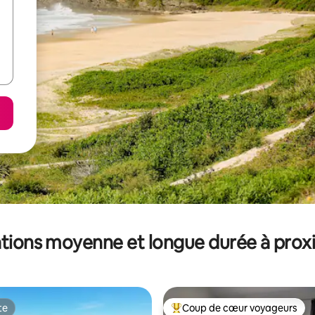
tions moyenne et longue durée à prox
te
Coup de cœur voyageurs
te
Coups de cœur voyageurs les p