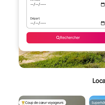
Départ
Rechercher
Loca
Coup de cœur voyageurs
Superhô
Coups de cœur voyageurs les plus appréciés
Superhô