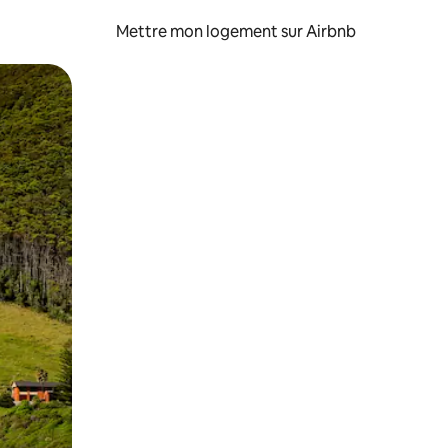
Mettre mon logement sur Airbnb
sant glisser.