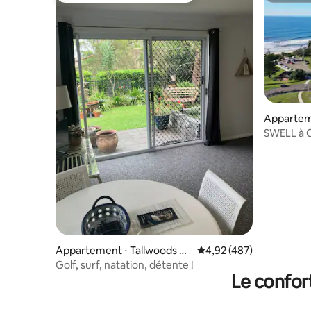
Apparteme
SWELL à O
Appartement ⋅ Tallwoods Vil
Évaluation moyenne sur 
4,92 (487)
lage
Golf, surf, natation, détente !
Le confor