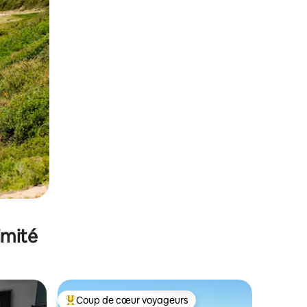
imité
Coup de cœur voyageurs
lus appréciés
Coups de cœur voyageurs les plus appréciés