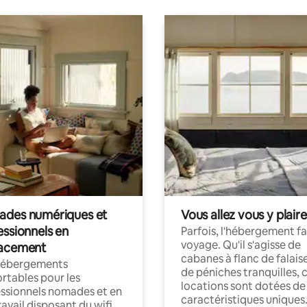
des numériques et
Vous allez vous y plaire
essionnels en
Parfois, l'hébergement fai
voyage. Qu'il s'agisse de
acement
cabanes à flanc de falais
hébergements
de péniches tranquilles, 
rtables pour les
locations sont dotées de
ssionnels nomades et en
caractéristiques uniques
ravail disposant du wifi