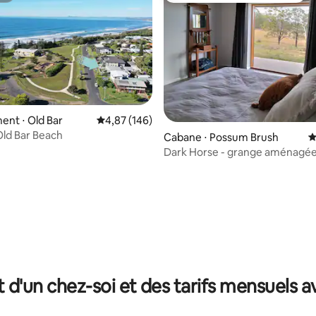
nt ⋅ Old Bar
Évaluation moyenne sur la base de 146 commen
4,87 (146)
ld Bar Beach
Cabane ⋅ Possum Brush
É
Dark Horse - grange aménagée 
les chevaux
la base de 487 commentaires : 4,92 sur 5
t d'un chez-soi et des tarifs mensuels 