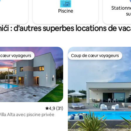
 inoubliables. Réservez dès
nous vous suggérons d'envoye
t pour une escapade ultime !
Stationn
Piscine
demande pour confirmer la disp
su
ići : d'autres superbes locations de va
 cœur voyageurs
Coup de cœur voyageurs
 cœur voyageurs
Coup de cœur voyageurs
ur la base de 31 commentaires : 4,9 sur 5
Évaluation moyenne sur la base de 31 comm
4,9 (31)
lla Alta avec piscine privée