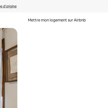
ue d'origine
Mettre mon logement sur Airbnb
sant glisser.