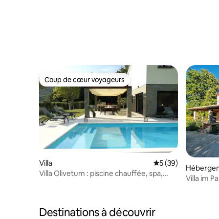
Coup de cœur voyageurs
Coup de cœur voyageurs
Villa
Évaluation moyenne 
5 (39)
Héberge
Villa Olivetum : piscine chauffée, spa,
Villa im P
barbecue, 4 chambres
Destinations à découvrir