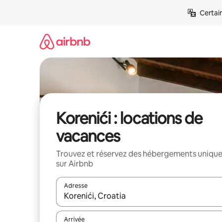
Aller
Certai
directement
au
contenu
Korenići : locations de
vacances
Trouvez et réservez des hébergements uniqu
sur Airbnb
Adresse
Lorsque les résultats s'affichent, utilisez les flèc
Arrivée