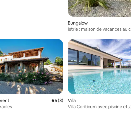
Bungalow
Istrie : maison de vacances au
l'Istrie
sur la base de 39 commentaires : 5 sur 5
ment
Évaluation moyenne sur la base de 3 co
5 (3)
Villa
aradies
Villa Coriticum avec piscine et j
intérieur