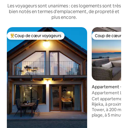
Les voyageurs sont unanimes : ces logements sont très
bien notés en termes d'emplacement, de propreté et
plus encore.
Coup de cœur voyageurs
Coup de cœur vo
Coups de cœur voyageurs les plus appréciés
Coup de cœur vo
Appartement ⋅ Rij
Appartement Lux 
Cet appartement 
Rijeka, à proximit
Tower, à 200 mètr
plage, à 5 minutes
de Kostrena, à 15 
centre-ville et à 