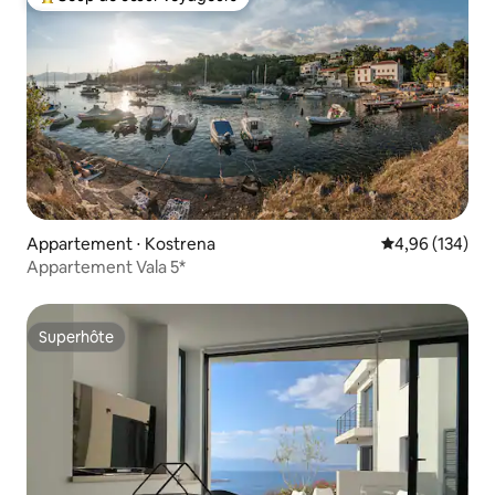
Coups de cœur voyageurs les plus appréciés
Appartement ⋅ Kostrena
Évaluation moy
4,96 (134)
Appartement Vala 5*
Superhôte
Superhôte