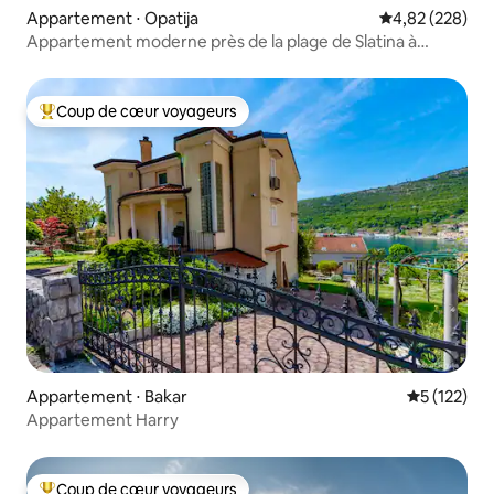
Appartement ⋅ Opatija
Évaluation moy
4,82 (228)
Appartement moderne près de la plage de Slatina à
Opatija
Coup de cœur voyageurs
Coups de cœur voyageurs les plus appréciés
Appartement ⋅ Bakar
Évaluation 
5 (122)
Appartement Harry
Coup de cœur voyageurs