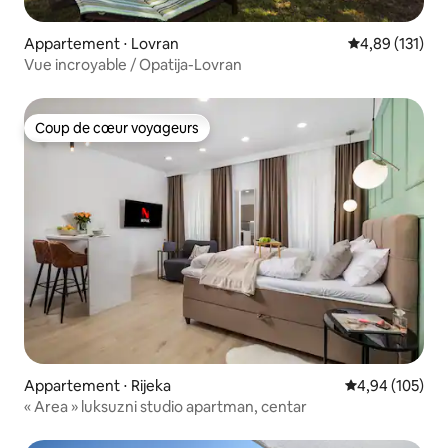
Appartement ⋅ Lovran
Évaluation moy
4,89 (131)
Vue incroyable / Opatija-Lovran
Coup de cœur voyageurs
Coup de cœur voyageurs
Appartement ⋅ Rijeka
Évaluation moy
4,94 (105)
« Area » luksuzni studio apartman, centar