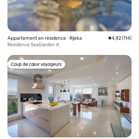
Appartement en résidence ⋅ Rijeka
Évaluation moy
4,92 (114)
Résidence SeaGarden A
Coup de cœur voyageurs
Coup de cœur voyageurs