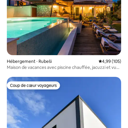
Hébergement ⋅ Rubeši
Évaluation moy
4,99 (105)
Maison de vacances avec piscine chauffée, jacuzzi et vue
sur la mer
Coup de cœur voyageurs
Coup de cœur voyageurs