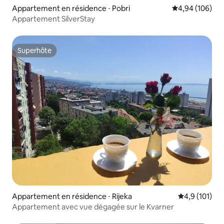
Appartement en résidence ⋅ Pobri
Évaluation moy
4,94 (106)
Appartement SilverStay
Superhôte
Superhôte
Appartement en résidence ⋅ Rijeka
Évaluation mo
4,9 (101)
Appartement avec vue dégagée sur le Kvarner