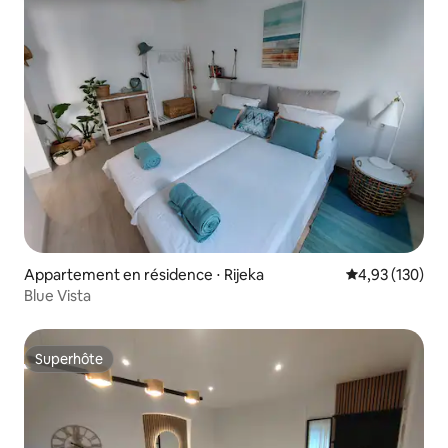
Appartement en résidence ⋅ Rijeka
Évaluation moy
4,93 (130)
Blue Vista
Superhôte
Superhôte