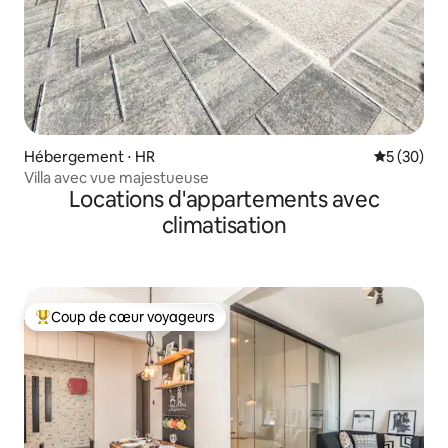
Hébergement ⋅ HR
Évaluation
5 (30)
Villa avec vue majestueuse
Locations d'appartements avec
climatisation
Coup de cœur voyageurs
Coups de cœur voyageurs les plus appréciés