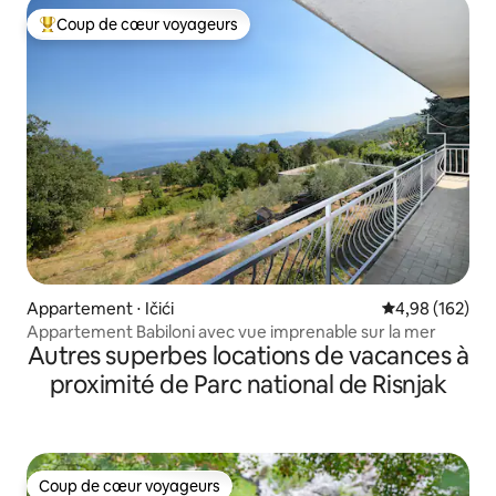
Coup de cœur voyageurs
Coups de cœur voyageurs les plus appréciés
Appartement ⋅ Ičići
Évaluation moy
4,98 (162)
Appartement Babiloni avec vue imprenable sur la mer
Autres superbes locations de vacances à
proximité de Parc national de Risnjak
Coup de cœur voyageurs
Coup de cœur voyageurs