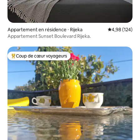
Appartement en résidence ⋅ Rijeka
Évaluation moy
4,98 (124)
Appartement Sunset Boulevard Rijeka.
Coup de cœur voyageurs
Coups de cœur voyageurs les plus appréciés