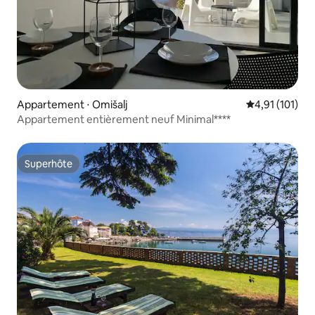
Appartement ⋅ Omišalj
Évaluation moy
4,91 (101)
Appartement entièrement neuf Minimal****
Superhôte
Superhôte