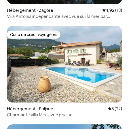
Hébergement ⋅ Zagore
Évaluation mo
4,92 (13)
Villa Antonia indépendante avec vue sur la mer par
22Estates
Coup de cœur voyageurs
Coup de cœur voyageurs
Hébergement ⋅ Poljane
Évaluation
5 (22)
Charmante villa Mira avec piscine