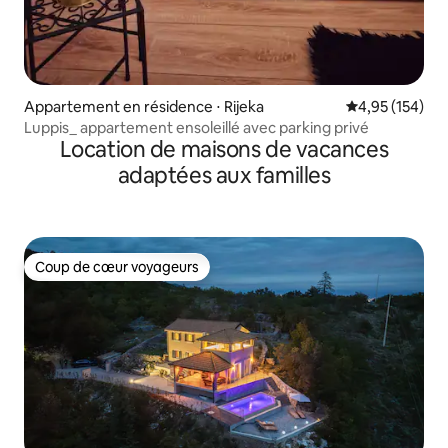
Appartement en résidence ⋅ Rijeka
Évaluation moy
4,95 (154)
Luppis_ appartement ensoleillé avec parking privé
Location de maisons de vacances
adaptées aux familles
Coup de cœur voyageurs
Coup de cœur voyageurs