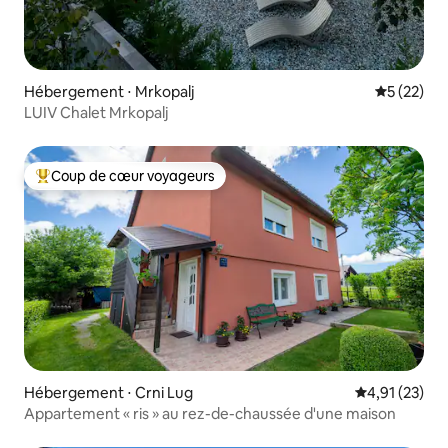
Hébergement ⋅ Mrkopalj
Évaluation
5 (22)
LUIV Chalet Mrkopalj
Coup de cœur voyageurs
Coups de cœur voyageurs les plus appréciés
Hébergement ⋅ Crni Lug
Évaluation mo
4,91 (23)
Appartement « ris » au rez-de-chaussée d'une maison