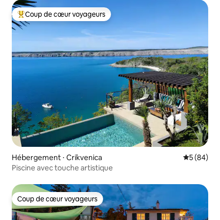
Coup de cœur voyageurs
Coups de cœur voyageurs les plus appréciés
Hébergement ⋅ Crikvenica
Évaluation
5 (84)
Piscine avec touche artistique
Coup de cœur voyageurs
Coup de cœur voyageurs