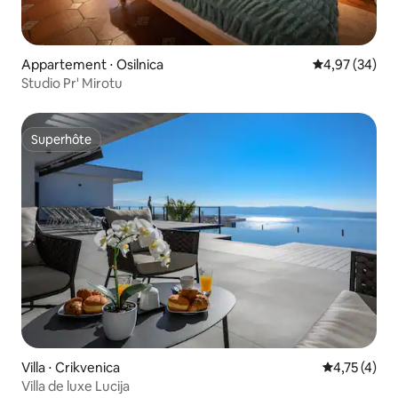
Appartement ⋅ Osilnica
Évaluation mo
4,97 (34)
Studio Pr' Mirotu
Superhôte
Superhôte
Villa ⋅ Crikvenica
Évaluation m
4,75 (4)
Villa de luxe Lucija