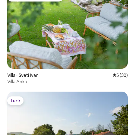
Villa ⋅ Sveti Ivan
Évaluation
5 (30)
Villa Anka
Luxe
Luxe