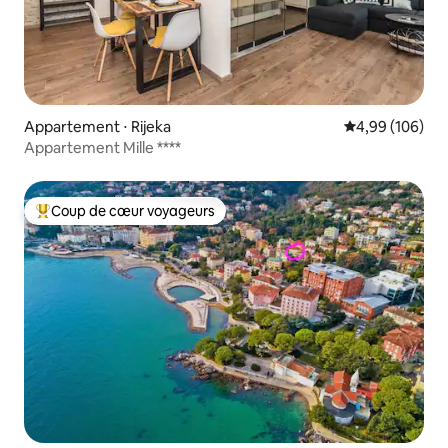
Appartement ⋅ Rijeka
Évaluation moy
4,99 (106)
Appartement Mille ****
Coup de cœur voyageurs
Coups de cœur voyageurs les plus appréciés