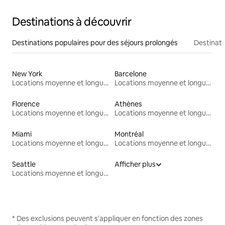
Destinations à découvrir
Destinations populaires pour des séjours prolongés
Destinati
New York
Barcelone
Locations moyenne et longue durée
Locations moyenne et longue durée
Florence
Athènes
Locations moyenne et longue durée
Locations moyenne et longue durée
Miami
Montréal
Locations moyenne et longue durée
Locations moyenne et longue durée
Seattle
Afficher plus
Locations moyenne et longue durée
* Des exclusions peuvent s'appliquer en fonction des zones