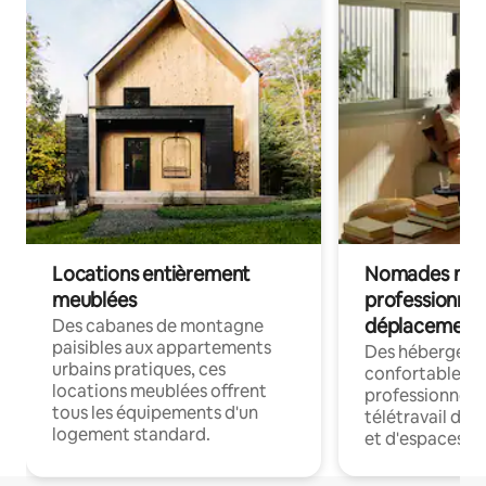
Locations entièrement
Nomades num
meublées
professionnel
déplacement
Des cabanes de montagne
paisibles aux appartements
Des hébergem
urbains pratiques, ces
confortables p
locations meublées offrent
professionnels
tous les équipements d'un
télétravail dis
logement standard.
et d'espaces de