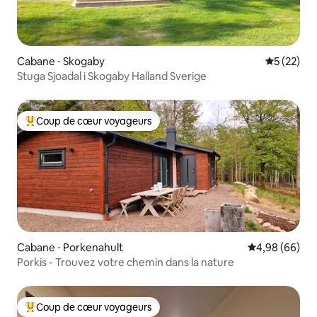
Cabane ⋅ Skogaby
Évaluation
5 (22)
Stuga Sjoadal i Skogaby Halland Sverige
Coup de cœur voyageurs
Coups de cœur voyageurs les plus appréciés
Cabane ⋅ Porkenahult
Évaluation mo
4,98 (66)
Porkis - Trouvez votre chemin dans la nature
Coup de cœur voyageurs
Coups de cœur voyageurs les plus appréciés