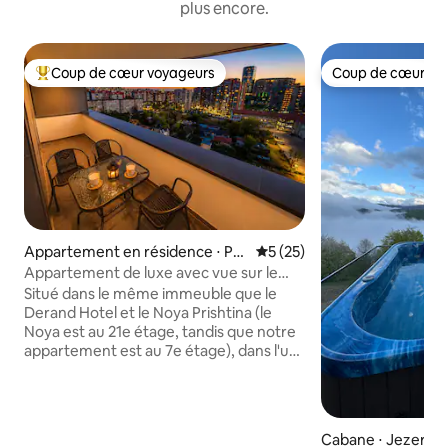
plus encore.
Coup de cœur voyageurs
Coup de cœur vo
Coups de cœur voyageurs les plus appréciés
Coup de cœur vo
Appartement en résidence ⋅ Pri
Évaluation moyenne sur la b
5 (25)
stina
Appartement de luxe avec vue sur le
coucher du soleil à NOYA, Derand Hotel
Situé dans le même immeuble que le
Derand Hotel et le Noya Prishtina (le
Noya est au 21e étage, tandis que notre
appartement est au 7e étage), dans l'un
des quartiers les plus pratiques de
Pristina. À 2 minutes à pied, vous
trouverez des restaurants populaires,
des cafés et des lieux de vie nocturne,
Cabane ⋅ Jezerc
notamment Ysabel et le quartier de