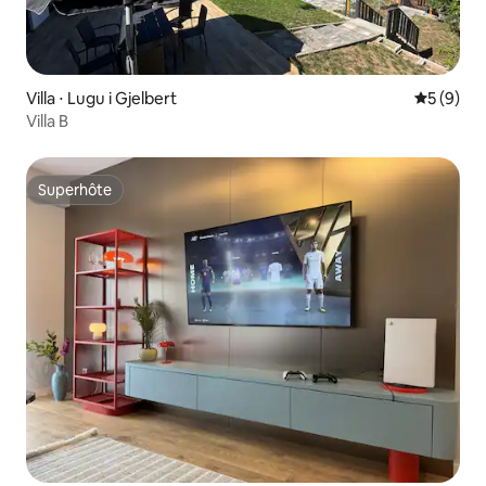
Villa ⋅ Lugu i Gjelbert
Évaluatio
5 (9)
Villa B
Superhôte
Superhôte