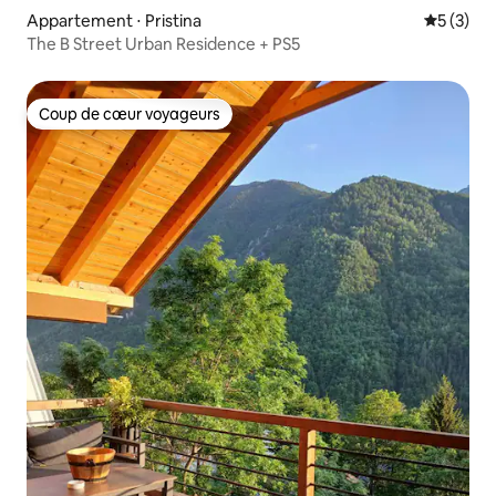
Appartement ⋅ Pristina
Évaluatio
5 (3)
The B Street Urban Residence + PS5
Coup de cœur voyageurs
Coup de cœur voyageurs