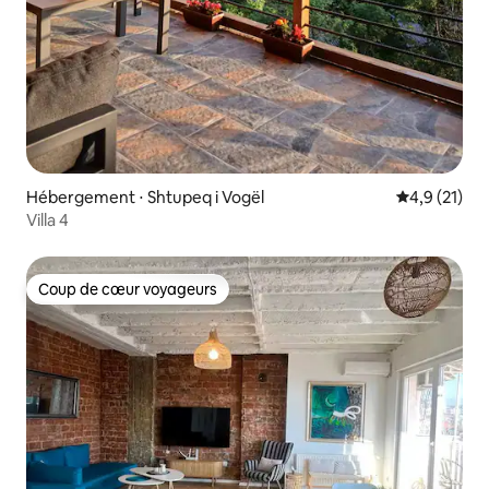
Hébergement ⋅ Shtupeq i Vogël
Évaluation m
4,9 (21)
Villa 4
Coup de cœur voyageurs
Coup de cœur voyageurs