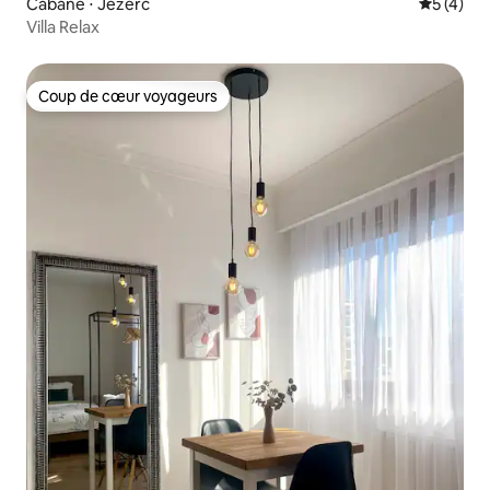
Cabane ⋅ Jezerc
Évaluatio
5 (4)
Villa Relax
Coup de cœur voyageurs
Coup de cœur voyageurs