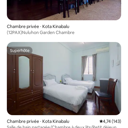
Chambre privée ⋅ Kota Kinabalu
(12PAX)Nuluhon Garden Chambre
Superhôte
Superhôte
Chambre privée ⋅ Kota Kinabalu
Évaluation moy
4,74 (143)
Salle de bain partagée/Chambre à deux lits/Petit déjeuner