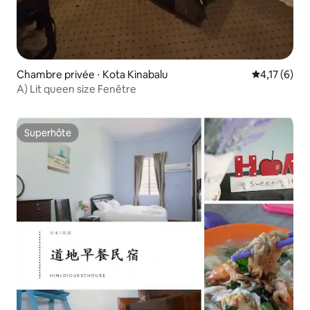
Chambre privée ⋅ Kota Kinabalu
Évaluation m
4,17 (6)
A) Lit queen size Fenêtre
Superhôte
Superhôte