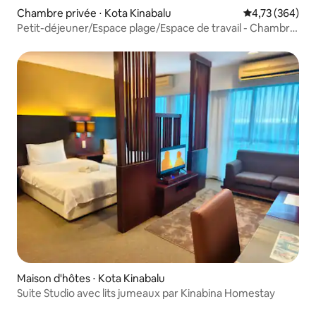
Chambre privée ⋅ Kota Kinabalu
Évaluation moy
4,73 (364)
Petit-déjeuner/Espace plage/Espace de travail - Chambre
familiale
Maison d'hôtes ⋅ Kota Kinabalu
Suite Studio avec lits jumeaux par Kinabina Homestay