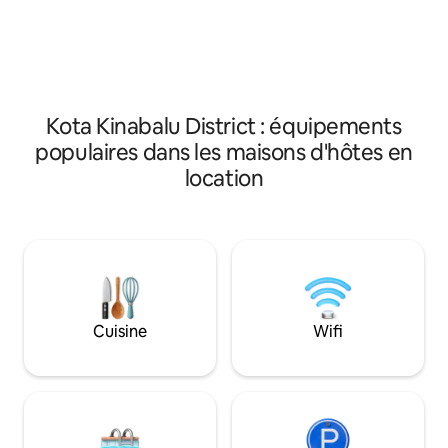
l'intérieur présen
les voyageurs en solo, Kinabina
sont RÉSERVÉES à
Homestay est votre porte d'entrée pour
qui garantit une in
explorer KK dans le confort et le style.
Kota Kinabalu District : équipements
populaires dans les maisons d'hôtes en
location
Cuisine
Wifi