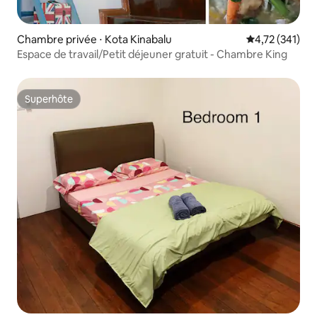
Chambre privée ⋅ Kota Kinabalu
Évaluation moy
4,72 (341)
Espace de travail/Petit déjeuner gratuit - Chambre King
Superhôte
Superhôte