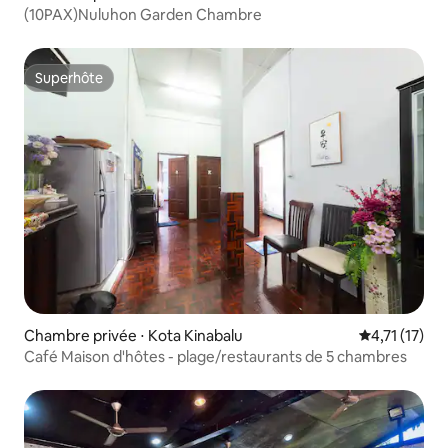
(10PAX)Nuluhon Garden Chambre
Superhôte
Superhôte
Chambre privée ⋅ Kota Kinabalu
Évaluation m
4,71 (17)
Café Maison d'hôtes - plage/restaurants de 5 chambres