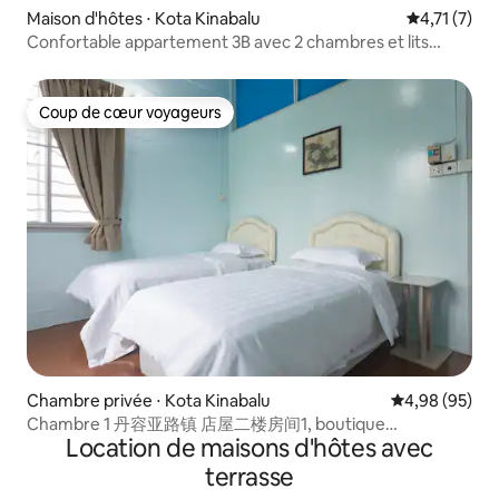
Maison d'hôtes ⋅ Kota Kinabalu
Évaluation 
4,71 (7)
Confortable appartement 3B avec 2 chambres et lits
Queen
Coup de cœur voyageurs
Coup de cœur voyageurs
Chambre privée ⋅ Kota Kinabalu
Évaluation mo
4,98 (95)
Chambre 1 丹容亚路镇 店屋二楼房间1, boutique
Location de maisons d'hôtes avec
confortable de Tanjung aru
terrasse