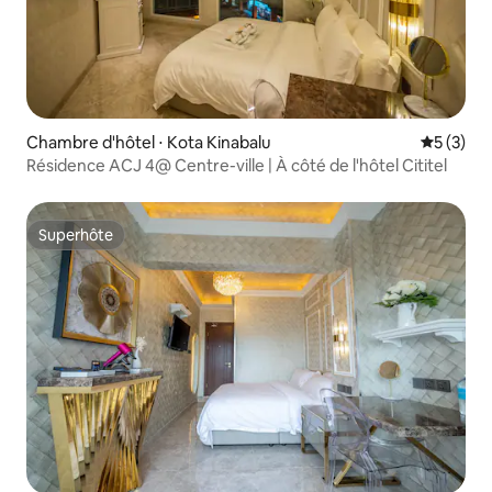
Chambre d'hôtel ⋅ Kota Kinabalu
Évaluatio
5 (3)
Résidence ACJ 4@ Centre-ville | À côté de l'hôtel Cititel
Superhôte
Superhôte