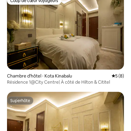
Coup de cœur voyageurs
Coup de cœur voyageurs
Chambre d'hôtel ⋅ Kota Kinabalu
Évaluatio
5 (8)
Résidence 1@City Centre| À côté de Hilton & Cititel
Superhôte
Superhôte