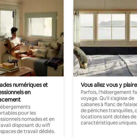
des numériques et
Vous allez vous y plaire
essionnels en
Parfois, l'hébergement fai
voyage. Qu'il s'agisse de
acement
cabanes à flanc de falais
hébergements
de péniches tranquilles, 
rtables pour les
locations sont dotées de
ssionnels nomades et en
caractéristiques uniques
ravail disposant du wifi
espaces de travail dédiés.