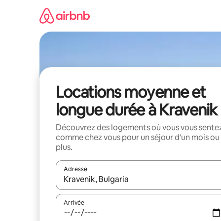
Aller
directement
au
contenu
Locations moyenne et
longue durée à Kravenik
Découvrez des logements où vous vous sente
comme chez vous pour un séjour d'un mois ou
plus.
Adresse
Lorsque les résultats s'affichent, utilisez les flèc
Arrivée