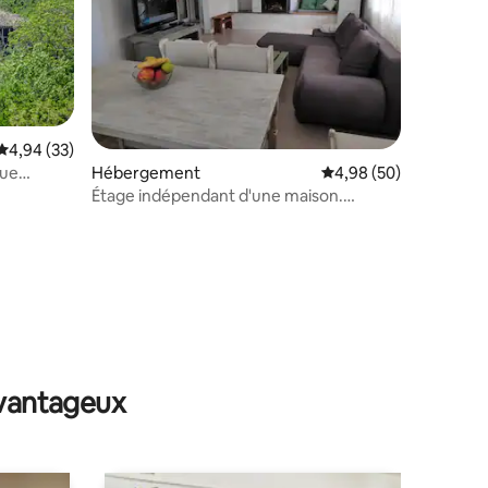
taires : 4,98 sur 5
Évaluation moyenne sur la base de 33 commentaires : 4,94 sur 5
4,94 (33)
vue
Hébergement
Évaluation moyenne su
4,98 (50)
Étage indépendant d'une maison.
Appartement MILA
avantageux