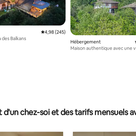
Évaluation moyenne sur la base de 245 commen
4,98 (245)
 des Balkans
Hébergement
Maison authentique avec une 
incroyable sur la montagne
 la base de 50 commentaires : 4,98 sur 5
t d'un chez-soi et des tarifs mensuels 