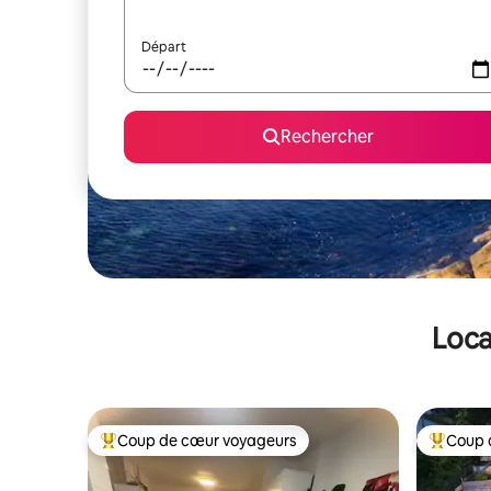
Départ
Rechercher
Loca
Coup de cœur voyageurs
Coup 
Coups de cœur voyageurs les plus appréciés
Coups de