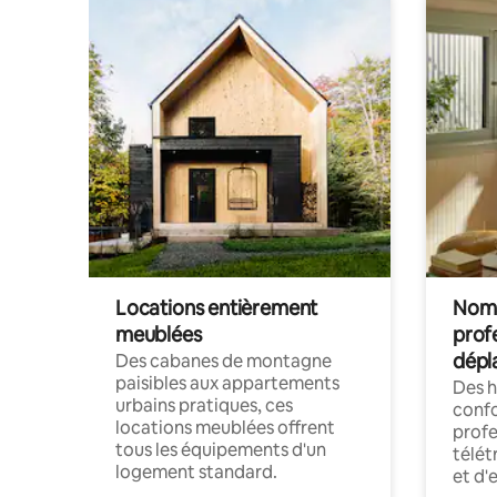
Locations entièrement
Noma
meublées
prof
dépl
Des cabanes de montagne
paisibles aux appartements
Des 
urbains pratiques, ces
confo
locations meublées offrent
profe
tous les équipements d'un
télét
logement standard.
et d'