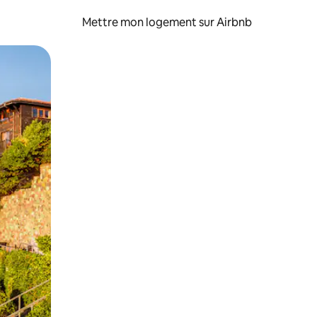
Mettre mon logement sur Airbnb
sant glisser.