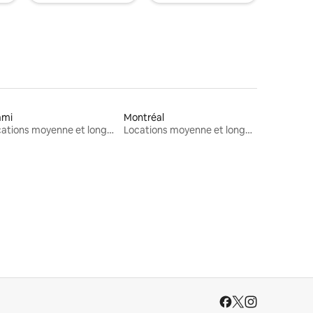
ami
Montréal
Locations moyenne et longue durée
Locations moyenne et longue durée