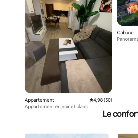
Cabane
Panorama
Appartement
Évaluation moyenne sur
4,98 (50)
Appartement en noir et blanc
Le confor