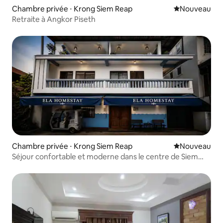
Chambre privée ⋅ Krong Siem Reap
Nouvel hébe
Nouveau
Retraite à Angkor Piseth
Chambre privée ⋅ Krong Siem Reap
Nouvel hébe
Nouveau
Séjour confortable et moderne dans le centre de Siem
Reap