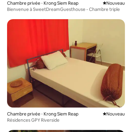
Chambre privée ⋅ Krong Siem Reap
Nouvel hébe
Nouveau
Bienvenue à SweetDreamGuesthouse - Chambre triple
Chambre privée ⋅ Krong Siem Reap
Nouvel hébe
Nouveau
Résidences GPY Riverside