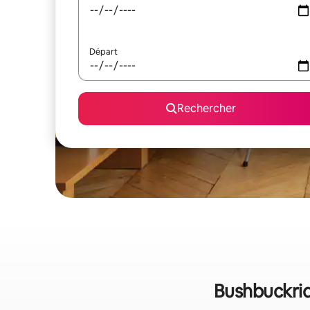
Départ
Rechercher
Bushbuckridg