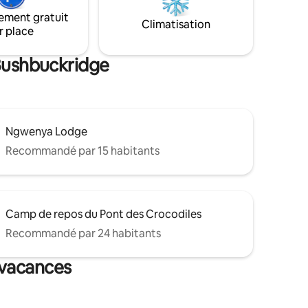
de secours et des onduleurs pour alléger
ement gratuit
le fardeau des pannes de courant, qui
Climatisation
e avec
r place
affectent actuellement l'Afrique du Sud.
 n'inclut
NB : VEUILLEZ LIRE « Autres informations
à noter »
 Bushbuckridge
Ngwenya Lodge
Recommandé par 15 habitants
Camp de repos du Pont des Crocodiles
Recommandé par 24 habitants
 vacances