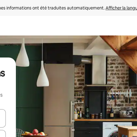
nes informations ont été traduites automatiquement. 
Afficher la lang
ns
es
hes vers le haut et vers le bas pour les parcourir ou en appuyant et en fai