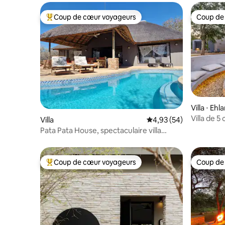
Coup de cœur voyageurs
Coup de
Coups de cœur voyageurs les plus appréciés
Coup de
Villa ⋅ Eh
ipality
Villa de 
Villa
Évaluation moyenne sur
4,93 (54)
Pata Pata House, spectaculaire villa
moderne dans la brousse
Coup de cœur voyageurs
Coup de
Coups de cœur voyageurs les plus appréciés
Coup de