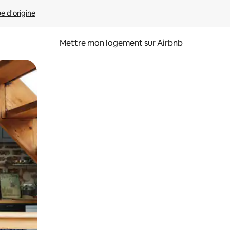
ue d'origine
Mettre mon logement sur Airbnb
sant glisser.