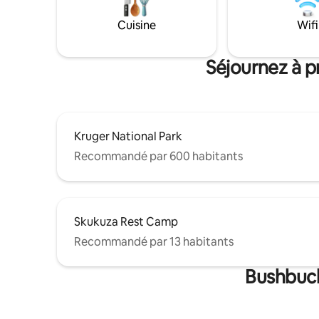
meilleur 
bibliothèque avec des livres à lire.
Kruger
Cuisine
Wifi
Séjournez à p
Kruger National Park
Recommandé par 600 habitants
Skukuza Rest Camp
Recommandé par 13 habitants
Bushbuck