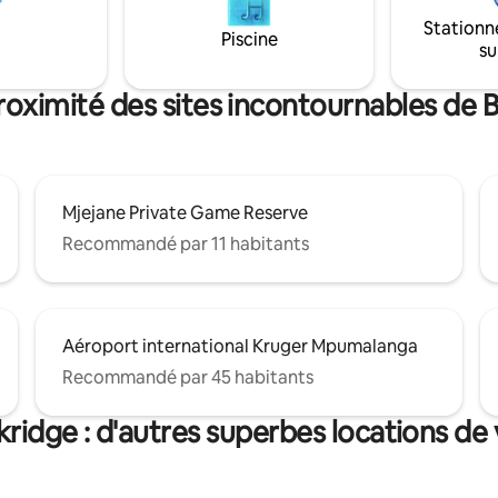
6 personnes maximum. Agent
jour À 20 minutes du parc
d'entretien du lundi au samedi. Le prix
Stationn
Piscine
comprend le safari dans Mjejan
su
guide et véhicule privés. Le prix
pas les frais de stationnement.
roximité des sites incontournables de
Mjejane Private Game Reserve
Recommandé par 11 habitants
Aéroport international Kruger Mpumalanga
Recommandé par 45 habitants
ridge : d'autres superbes locations de