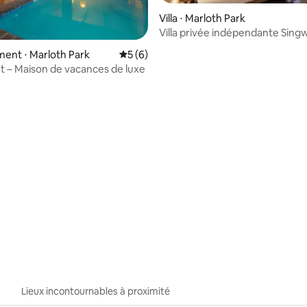
Villa ⋅ Marloth Park
Villa privée indépendante Singw
brousse
ent ⋅ Marloth Park
Évaluation moyenne sur la base de 6 co
5 (6)
t – Maison de vacances de luxe
 la base de 83 commentaires : 4,99 sur 5
Lieux incontournables à proximité