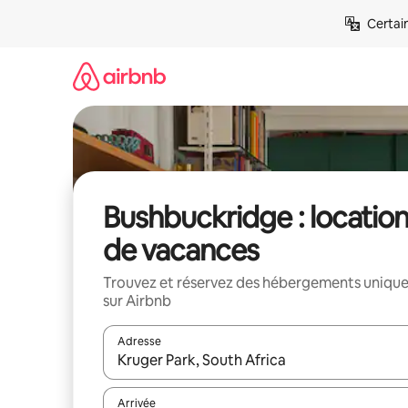
Aller
Certai
directement
au
contenu
Bushbuckridge : locatio
de vacances
Trouvez et réservez des hébergements uniqu
sur Airbnb
Adresse
Lorsque les résultats s'affichent, utilisez les flèc
Arrivée