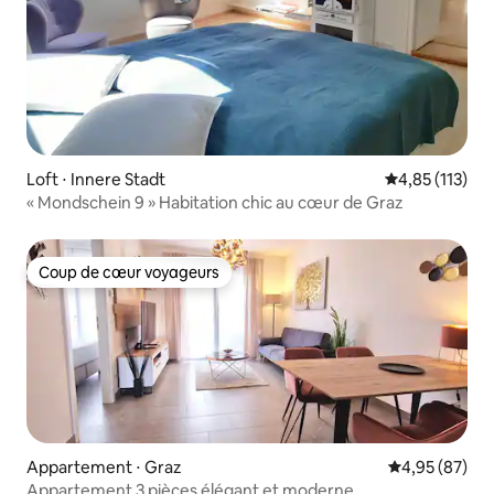
Loft ⋅ Innere Stadt
Évaluation moy
4,85 (113)
« Mondschein 9 » Habitation chic au cœur de Graz
Coup de cœur voyageurs
Coup de cœur voyageurs
Appartement ⋅ Graz
Évaluation mo
4,95 (87)
Appartement 3 pièces élégant et moderne