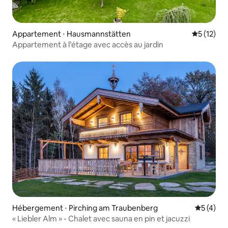
Appartement ⋅ Hausmannstätten
Évaluation
5 (12)
Appartement à l’étage avec accès au jardin
Hébergement ⋅ Pirching am Traubenberg
Évaluatio
5 (4)
« Liebler Alm » - Chalet avec sauna en pin et jacuzzi