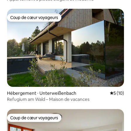
Coup de cœur voyageurs
Coup de cœur voyageurs
Hébergement ⋅ Unterweißenbach
Évaluation
5 (10)
Refugium am Wald – Maison de vacances
Coup de cœur voyageurs
Coup de cœur voyageurs