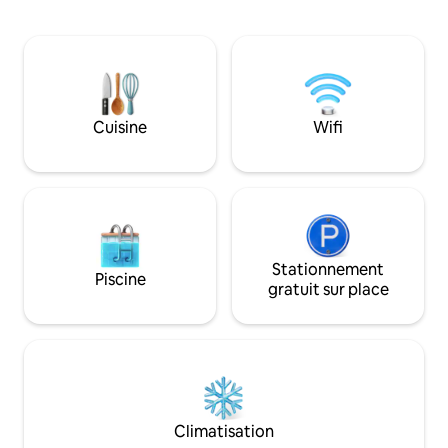
détente. Sauna et j
avec Netflix et Prime et une cuisine
exclusivement gr
entièrement équipée assurent votre
réservation. Cons
confort. Un parking gratuit est
durable avec des 
disponible sur place, ainsi qu'une station
oasis de plaisir av
de recharge électrique (payante) et des
régionaux à la fer
supports à vélos, ce qui permet
région thermale e
Cuisine
Wifi
d'explorer facilement Graz à votre
sud-est de la Styri
propre rythme.
moments de repos e
Stationnement
Piscine
gratuit sur place
Climatisation