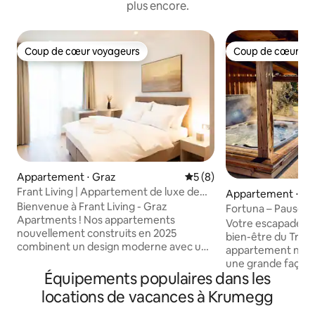
plus encore.
Coup de cœur voyageurs
Coup de cœur vo
Coup de cœur voyageurs
Coup de cœur vo
Appartement ⋅ Graz
Évaluation moyenne sur la 
5 (8)
Frant Living | Appartement de luxe de
Appartement ⋅ Sa
78 m² avec balcon
Bienvenue à Frant Living - Graz
n bei Graz
Fortuna – Pause po
Apartments ! Nos appartements
vue sur la nature
Votre escapade à d
nouvellement construits en 2025
bien-être du Trau
combinent un design moderne avec une
appartement natur
grande attention aux détails, de sorte
une grande façade
que vous vous sentirez comme chez
Équipements populaires dans les
français avec vue sur
vous dès votre arrivée. L'emplacement
ferme avec poules
locations de vacances à Krumegg
calme invite à la détente, tandis que la
atmosphère chaleu
climatisation, les téléviseurs intelligents