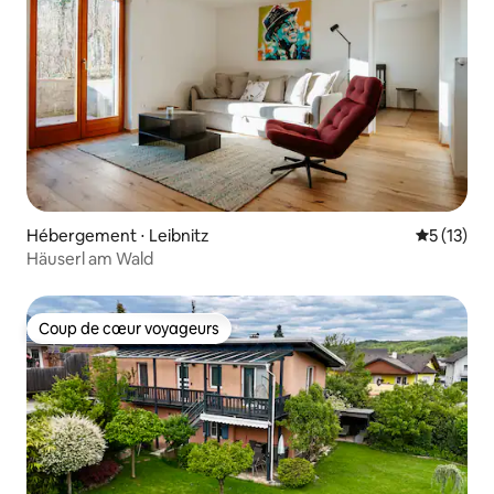
Hébergement ⋅ Leibnitz
Évaluation
5 (13)
Häuserl am Wald
Coup de cœur voyageurs
Coup de cœur voyageurs