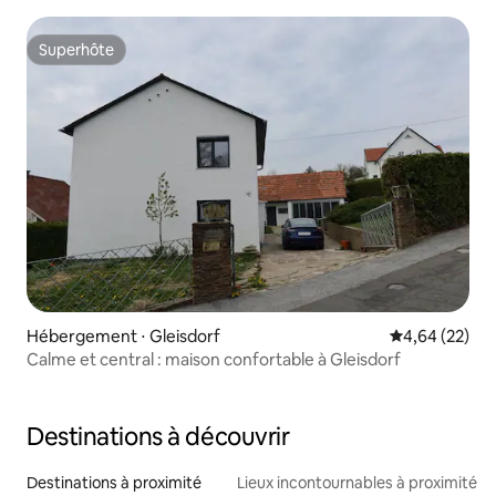
Superhôte
Superhôte
Hébergement ⋅ Gleisdorf
Évaluation mo
4,64 (22)
Calme et central : maison confortable à Gleisdorf
Destinations à découvrir
Destinations à proximité
Lieux incontournables à proximité