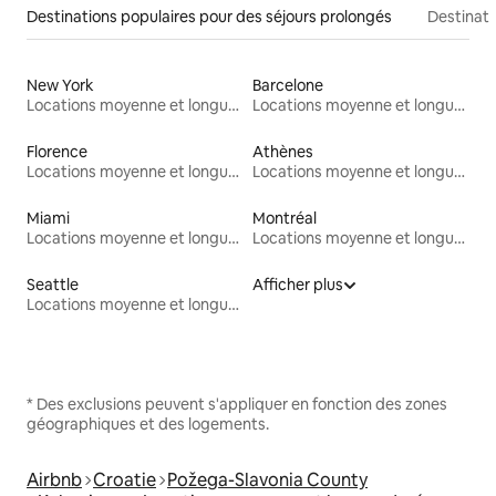
Destinations populaires pour des séjours prolongés
Destinati
New York
Barcelone
Locations moyenne et longue durée
Locations moyenne et longue durée
Florence
Athènes
Locations moyenne et longue durée
Locations moyenne et longue durée
Miami
Montréal
Locations moyenne et longue durée
Locations moyenne et longue durée
Seattle
Afficher plus
Locations moyenne et longue durée
* Des exclusions peuvent s'appliquer en fonction des zones
géographiques et des logements.
Airbnb
Croatie
Požega-Slavonia County