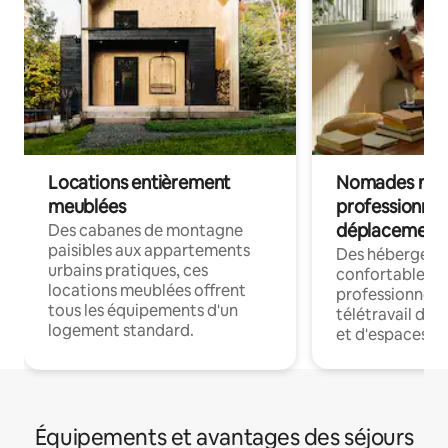
Locations entièrement
Nomades num
meublées
professionnel
déplacement
Des cabanes de montagne
paisibles aux appartements
Des hébergem
urbains pratiques, ces
confortables p
locations meublées offrent
professionnels
tous les équipements d'un
télétravail dis
logement standard.
et d'espaces de
Équipements et avantages des séjours