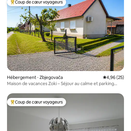
Coup de cœur voyageurs
Coups de cœur voyageurs les plus appréciés
Hébergement ⋅ Zbjegovača
Évaluation mo
4,96 (25)
Maison de vacances Zoki – Séjour au calme et parking
gratuit
Coup de cœur voyageurs
Coups de cœur voyageurs les plus appréciés