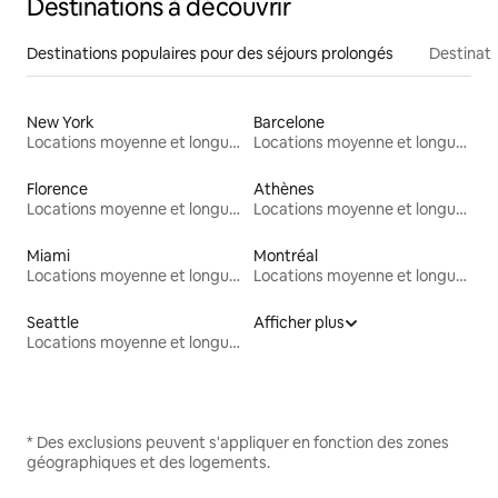
Destinations à découvrir
Destinations populaires pour des séjours prolongés
Destinati
New York
Barcelone
Locations moyenne et longue durée
Locations moyenne et longue durée
Florence
Athènes
Locations moyenne et longue durée
Locations moyenne et longue durée
Miami
Montréal
Locations moyenne et longue durée
Locations moyenne et longue durée
Seattle
Afficher plus
Locations moyenne et longue durée
* Des exclusions peuvent s'appliquer en fonction des zones
géographiques et des logements.