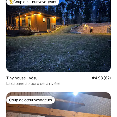
Coup de cœur voyageurs
Coups de cœur voyageurs les plus appréciés
Tiny house ⋅ Võsu
Évaluation mo
4,98 (62)
La cabane au bord de la rivière
Coup de cœur voyageurs
Coup de cœur voyageurs