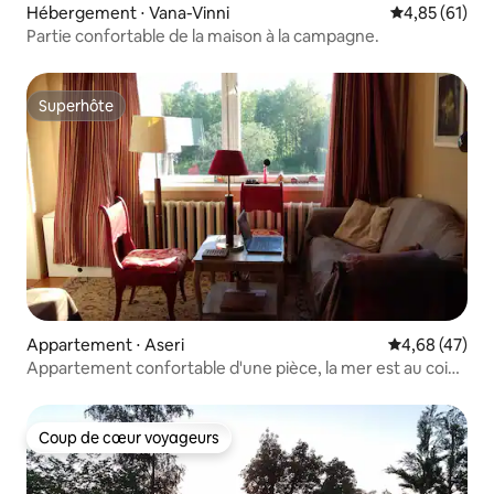
Hébergement ⋅ Vana-Vinni
Évaluation mo
4,85 (61)
Partie confortable de la maison à la campagne.
Superhôte
Superhôte
Appartement ⋅ Aseri
Évaluation mo
4,68 (47)
Appartement confortable d'une pièce, la mer est au coin
de la rue !
Coup de cœur voyageurs
Coup de cœur voyageurs