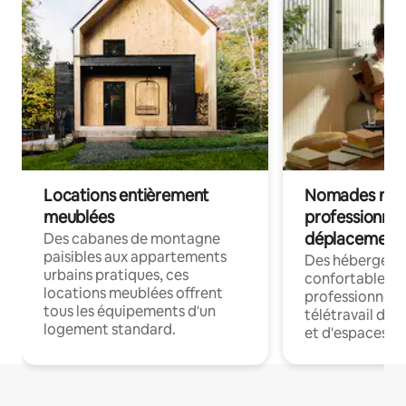
Locations entièrement
Nomades num
meublées
professionnel
déplacement
Des cabanes de montagne
paisibles aux appartements
Des hébergem
urbains pratiques, ces
confortables p
locations meublées offrent
professionnels
tous les équipements d'un
télétravail dis
logement standard.
et d'espaces de