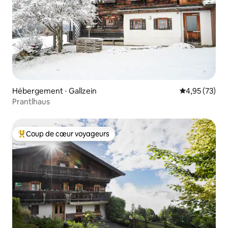
Hébergement ⋅ Gallzein
Évaluation mo
4,95 (73)
Prantlhaus
Coup de cœur voyageurs
Coups de cœur voyageurs les plus appréciés