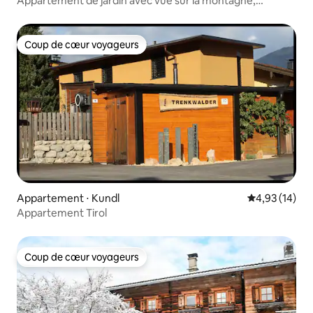
Appartement de jardin avec vue sur la montagne,
rustique et confortable
Coup de cœur voyageurs
Coup de cœur voyageurs
Appartement ⋅ Kundl
Évaluation mo
4,93 (14)
Appartement Tirol
Coup de cœur voyageurs
Coup de cœur voyageurs