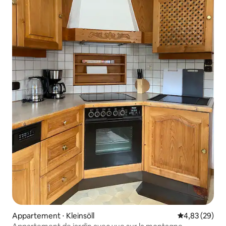
Appartement ⋅ Kleinsöll
Évaluation mo
4,83 (29)