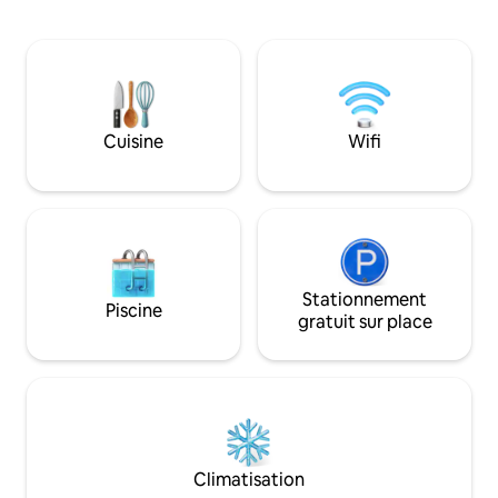
salles de bains élé
montagne et de ski. * Il dispose d'une
espace de convivial
chambre familiale avec un lit double et
Que ce soit sur la 
d'un espace enfants attenant avec un lit
la table à manger 
superposé, ainsi que de deux chambres
randonnée directe
doubles. * Il y a une salle de bains
maison, les amoure
moderne et l'appartement dispose de
personnes en quêt
Cuisine
Wifi
deux toilettes.
familles trouveron
respirer.
Stationnement
Piscine
gratuit sur place
Climatisation