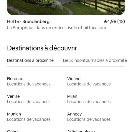
Hutte ⋅ Brandenberg
Évaluation mo
4,98 (42)
La Pumphaus dans un endroit isolé et pittoresque
Destinations à découvrir
Destinations à proximité
Lieux incontournables à proximité
Florence
Vienne
Locations de vacances
Locations de vacances
Venise
Milan
Locations de vacances
Locations de vacances
Munich
Annecy
Locations de vacances
Locations de vacances
Gênes
Afficher plus