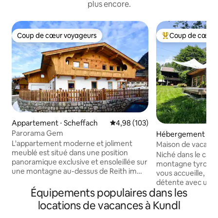
plus encore.
Coup de cœur voyageurs
Coup de cœur 
Coup de cœur voyageurs
Coups de cœur vo
Appartement ⋅ Scheffach
Évaluation moyenne sur la base 
4,98 (103)
Parorama Gem
Hébergement ⋅ Re
htal
L'appartement moderne et joliment
Maison de vacanc
meublé est situé dans une position
Niché dans le cal
panoramique exclusive et ensoleillée sur
montagne tyrolien
une montagne au-dessus de Reith im
vous accueille, qui
Alpbachtal. L'appartement dispose de : *
détente avec une 
Vue imprenable sur les vallées
Équipements populaires dans les
clair, de grandes 
d'Alpbachtal et d'Inntal * C'est un point
simplicité naturel
locations de vacances à Kundl
de départ idéal pour des vacances de
salon ouvert, troi
randonnée pédestre, de vélo de