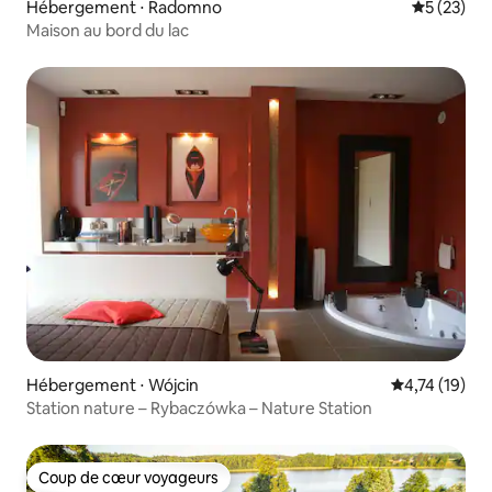
Hébergement ⋅ Radomno
Évaluation
5 (23)
Maison au bord du lac
Hébergement ⋅ Wójcin
Évaluation mo
4,74 (19)
Station nature – Rybaczówka – Nature Station
Coup de cœur voyageurs
Coup de cœur voyageurs