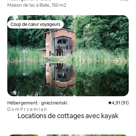
Maison de lac à Białe, 150 m2
Coup de cœur voyageurs
Coup de cœur voyageurs
Hébergement ⋅ gnieźnieński
Évaluation mo
4,91 (91)
D o m P r z e m i a n
Locations de cottages avec kayak