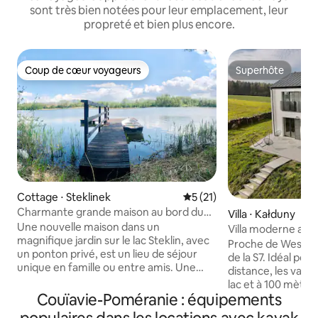
sont très bien notées pour leur emplacement, leur
propreté et bien plus encore.
Coup de cœur voyageurs
Superhôte
Coup de cœur voyageurs
Superhôte
Cottage ⋅ Steklinek
Évaluation moyenne sur la b
5 (21)
Charmante grande maison au bord du
Villa ⋅ Kałduny
lac avec un port de plaisance privé
Une nouvelle maison dans un
Villa moderne avec
magnifique jardin sur le lac Steklin, avec
lac
Proche de Wester
un ponton privé, est un lieu de séjour
de la S7. Idéal pour la vie lente, le travail à
unique en famille ou entre amis. Une
distance, les vaca
immense terrasse, une nouvelle cuisine
lac et à 100 mètres 
entièrement équipée, un salon spacieux,
Couïavie-Poméranie : équipements
champignons), vo
deux salles de bains et 3 chambres
nouvelle villa mod