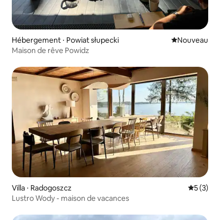
Hébergement ⋅ Powiat słupecki
Nouvel hébe
Nouveau
Maison de rêve Powidz
Villa ⋅ Radogoszcz
Évaluatio
5 (3)
Lustro Wody - maison de vacances