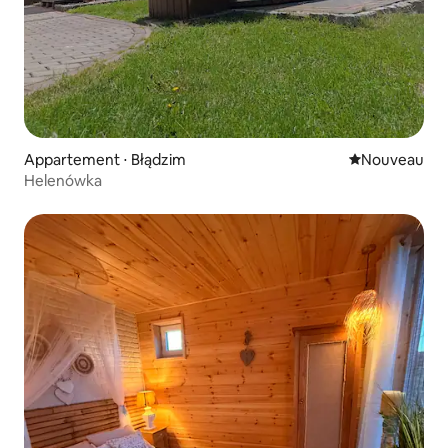
Appartement ⋅ Błądzim
Nouvel hébe
Nouveau
Helenówka