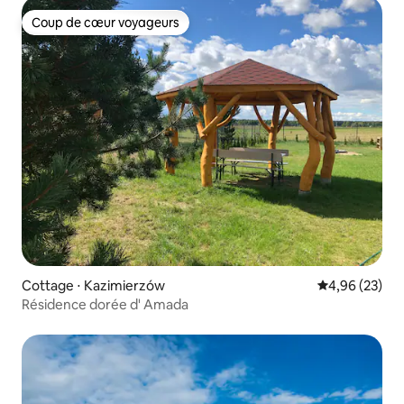
Coup de cœur voyageurs
Coup de cœur voyageurs
Cottage ⋅ Kazimierzów
Évaluation mo
4,96 (23)
Résidence dorée d' Amada