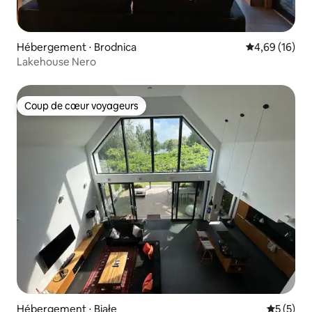
Hébergement ⋅ Brodnica
Évaluation mo
4,69 (16)
Lakehouse Nero
Coup de cœur voyageurs
Coup de cœur voyageurs
Hébergement ⋅ Białe
Évaluatio
5 (5)