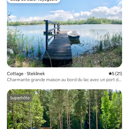
Coup de cœur voyageurs
Cottage ⋅ Steklinek
Évaluation
5 (21)
Charmante grande maison au bord du lac avec un port de
plaisance privé
Superhôte
Superhôte