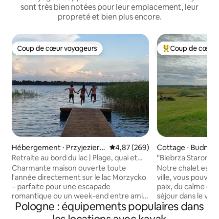
sont très bien notées pour leur emplacement, leur
propreté et bien plus encore.
Coup de cœur voyageurs
Coup de cœur 
Coup de cœur voyageurs
Coups de cœur vo
Hébergement ⋅ Przyjezierz
Évaluation moyenne sur la base 
4,87 (269)
Cottage ⋅ Budne
e
Retraite au bord du lac | Plage, quai et
"Biebrza Starorze
bateau à rames
Charmante maison ouverte toute
Notre chalet est sit
l'année directement sur le lac Morzycko
ville, vous pouvez 
– parfaite pour une escapade
paix, du calme et 
romantique ou un week-end entre amis
séjour dans le vil
Pologne : équipements populaires dans
autour du barbecue. Entièrement
pause parfaite loin 
équipé et chauffé, offrant un confort en
ville. Le chalet es