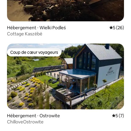
Hébergement ⋅ Wielki Podleś
Évaluation
5 (26)
Cottage Kaszëbë
Coup de cœur voyageurs
Coup de cœur voyageurs
Hébergement ⋅ Ostrowite
Évaluatio
5 (7)
ChilloveOstrowite