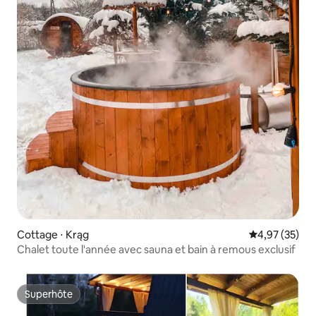
Cottage ⋅ Krąg
Évaluation mo
4,97 (35)
Chalet toute l'année avec sauna et bain à remous exclusif
Superhôte
Superhôte