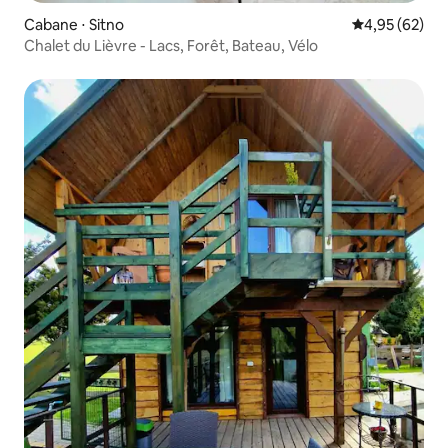
Cabane ⋅ Sitno
Évaluation mo
4,95 (62)
Chalet du Lièvre - Lacs, Forêt, Bateau, Vélo