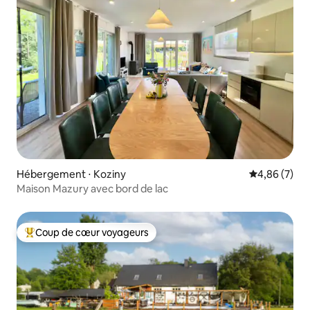
Hébergement ⋅ Koziny
Évaluation m
4,86 (7)
Maison Mazury avec bord de lac
Coup de cœur voyageurs
Coups de cœur voyageurs les plus appréciés