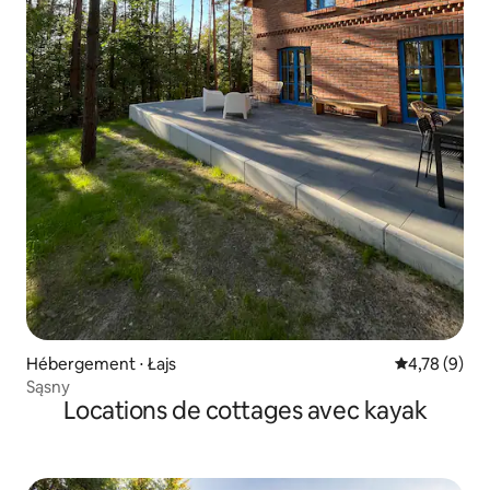
Hébergement ⋅ Łajs
Évaluation m
4,78 (9)
Sąsny
Locations de cottages avec kayak