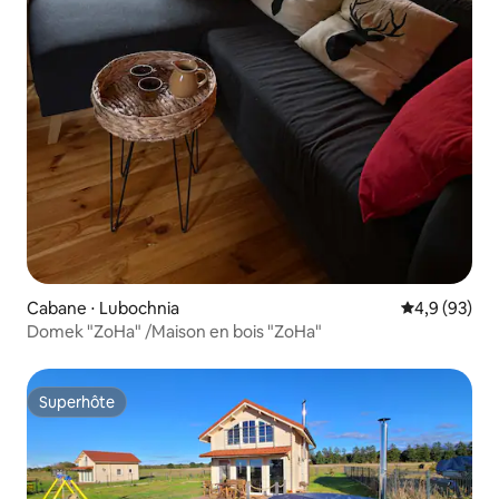
Cabane ⋅ Lubochnia
Évaluation m
4,9 (93)
Domek "ZoHa" /Maison en bois "ZoHa"
Superhôte
Superhôte