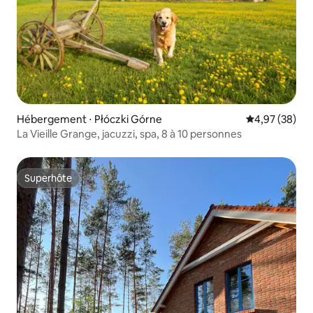
Hébergement ⋅ Płóczki Górne
Évaluation mo
4,97 (38)
La Vieille Grange, jacuzzi, spa, 8 à 10 personnes
Superhôte
Superhôte