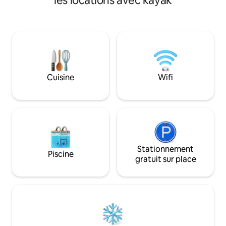
les locations avec kayak
toute saison. Le lac est situé dans une
parc national de B
zone calme, vous pouvez donc vous
rencontrerez très 
détendre sans bateaux à moteur ni jet-
entendrez des oie
skis. Un bateau à rames et un kayak sont
de grenouilles Pend
inclus. Idéal pour la pêche, les
voyageurs ont accè
promenades en forêt et le vélo sur la
une terrasse assez
piste Blue Velo, avec un accès direct à
un barbecue. Sauna 🔥 au feu de bois
l'eau, au quai, à la plage et à la forêt. De
Prix Du lundi au jeudi : 250 PLN pour une
Cuisine
Wifi
belles vues sur le lac et des couchers de
soleil paisibles complètent l'expérience
toute l'année.
Stationnement
Piscine
gratuit sur place