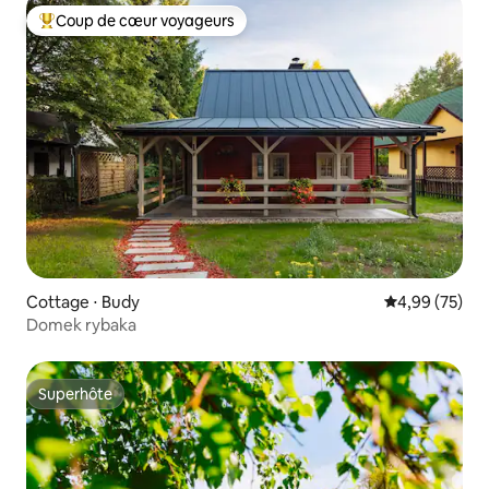
Coup de cœur voyageurs
Coups de cœur voyageurs les plus appréciés
Cottage ⋅ Budy
Évaluation mo
4,99 (75)
Domek rybaka
Superhôte
Superhôte