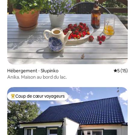
Hébergement ⋅ Słupinko
Évaluation
5 (15)
Anika. Maison au bord du lac.
Coup de cœur voyageurs
Coups de cœur voyageurs les plus appréciés