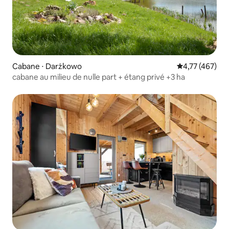
Cabane ⋅ Darżkowo
Évaluation moy
4,77 (467)
cabane au milieu de nulle part + étang privé +3 ha