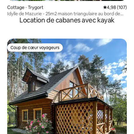
Cottage ⋅ Trygort
Évaluation moy
4,98 (107)
Idylle de Mazurie - 25m2 maison triangulaire au bord de
Location de cabanes avec kayak
l'étang
Coup de cœur voyageurs
Coup de cœur voyageurs