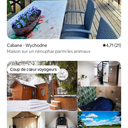
Cabane ⋅ Wychodne
Évaluation m
4,71 (21)
Maison sur un nénuphar parmi les animaux
Coup de cœur voyageurs
Coup de cœur voyageurs