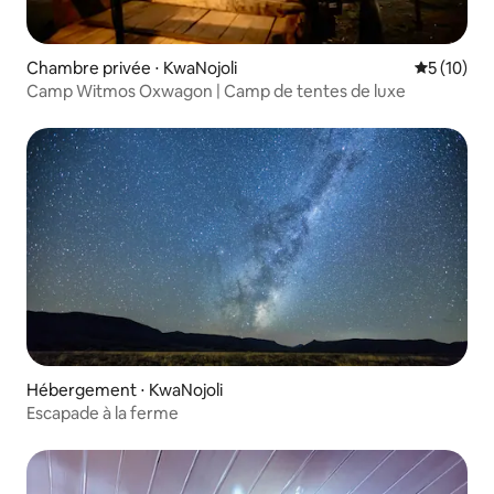
Chambre privée ⋅ KwaNojoli
Évaluation
5 (10)
Camp Witmos Oxwagon | Camp de tentes de luxe
Hébergement ⋅ KwaNojoli
Escapade à la ferme