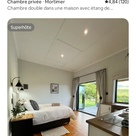
Chambre privée ⋅ Mortimer
Évaluation moy
4,84 (120)
Chambre double dans une maison avec étang de
nénuphars
Superhôte
Superhôte