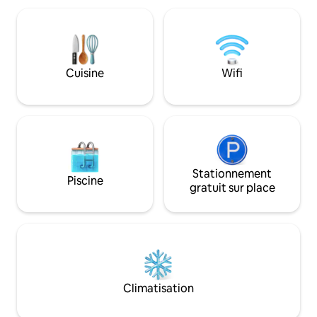
beauté de la nature. Que vous passiez
votre séjour à la 
vos journées à explorer les sentiers
pêche, la marche, 
environnants, à observer les étoiles sous
oiseaux et le vélo.
le ciel clair du Karoo ou à vous prélasser
côté d'un barrage. 300 R PAR PERSONN
dans le jacuzzi chauffé au bois. Valley
PAR NUIT Les enfa
Cuisine
Wifi
View est votre refuge dans la nature.
séjournent gratui
Stationnement
Piscine
gratuit sur place
Climatisation