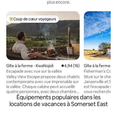
plus encore.
Coup de cœur voyageurs
Coups de cœur voyageurs les plus appréciés
Gîte à la ferme ⋅ KwaNojoli
Évaluation moyenne sur la base
4,94 (16)
Gîte à la ferme ⋅ J
Escapade avec vue sur la vallée
Fisherman's Cotta
Karoo
Valley View Escape propose deux chalets
Situé sur le chemi
contemporains avec vue imprenable sur
Jansenville et Som
la vallée. Chaque cabine peut accueillir
est l'escapade idéal
quatre personnes, avec deux chambres
vous recherchez le
Équipements populaires dans les
avec salle de bains privative, une cuisine
tranquillité, c'est 
ouverte et un salon et une terrasse
vous ! Le chalet est adapté aux animaux
locations de vacances à Somerset East
privée. Conçue pour les amoureux de la
et indépendant. Il n'y a pas de WiFi, mais
nature en quête de confort et de calme,
il y a une réception cellu
cette retraite terreuse allie luxe et
activités pour vo