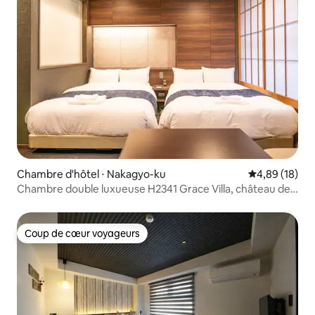
Chambre d'hôtel ⋅ Nakagyo-ku
Évaluation mo
4,89 (18)
Chambre double luxueuse H2341 Grace Villa, château de
Nijo
Coup de cœur voyageurs
Coup de cœur voyageurs