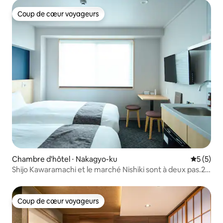
Coup de cœur voyageurs
Coup de cœur voyageurs
Chambre d'hôtel ⋅ Nakagyo-ku
Évaluatio
5 (5)
Shijo Kawaramachi et le marché Nishiki sont à deux pas.21
！ lits jumeaux standard
Coup de cœur voyageurs
Coup de cœur voyageurs