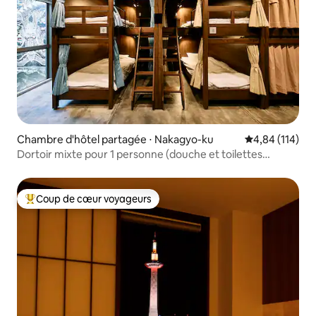
Chambre d'hôtel partagée ⋅ Nakagyo-ku
Évaluation moy
4,84 (114)
Dortoir mixte pour 1 personne (douche et toilettes
communes)
Coup de cœur voyageurs
Coups de cœur voyageurs les plus appréciés