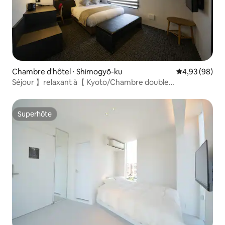
Chambre d'hôtel ⋅ Shimogyō-ku
Évaluation mo
4,93 (98)
Séjour 】relaxant à【 Kyoto/Chambre double
standard/2 personnes
Superhôte
Superhôte