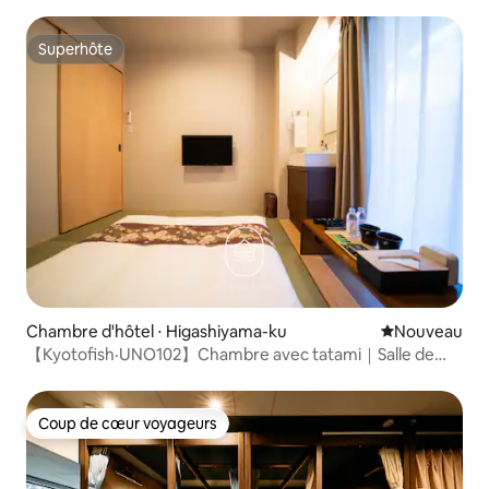
2 minutes de la rivière Kamogawa | 50 m² de style japonais
et occidental de qualité | Capacité d'accueil : 5 personnes
Superhôte
Superhôte
Chambre d'hôtel ⋅ Higashiyama-ku
Nouvel hébe
Nouveau
【Kyotofish·UNO102】Chambre avec tatami｜Salle de
bain privée
Coup de cœur voyageurs
Coup de cœur voyageurs