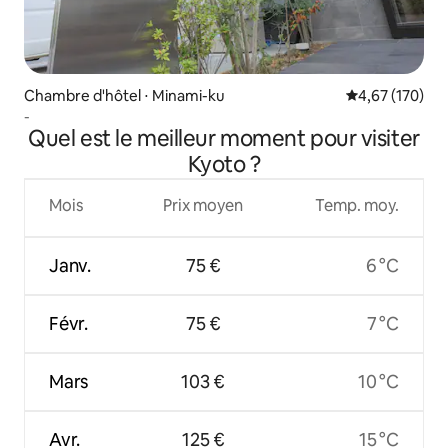
Chambre d'hôtel ⋅ Minami-ku
Évaluation moy
4,67 (170)
-
Quel est le meilleur moment pour visiter
Kyoto ?
Mois
Prix moyen
Temp. moy.
Janv.
75 €
6 °C
Févr.
75 €
7 °C
Mars
103 €
10 °C
Avr.
125 €
15 °C