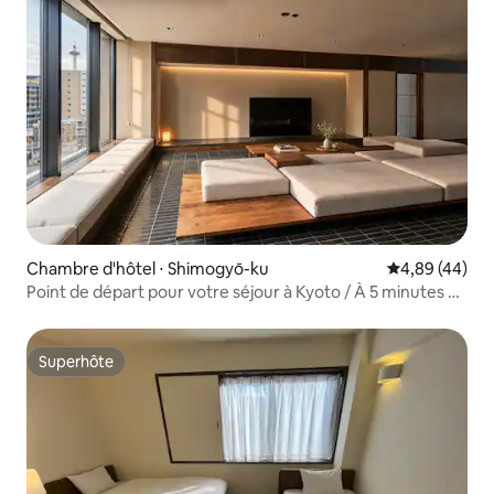
Chambre d'hôtel ⋅ Shimogyō-ku
Évaluation mo
4,89 (44)
Point de départ pour votre séjour à Kyoto / À 5 minutes de
la gare / Penthouse / Sauna et bain à
débordement / Karaoké disponible
Superhôte
Superhôte