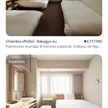
Chambre d'hôtel ⋅ Nakagyo-ku
Évaluation moy
4,77 (149)
Patrimoine mondial, 8 minutes à pied du château de Nijo
[Lion d'or] Chambre triple S
Superhôte
Superhôte