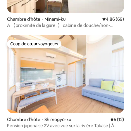
Chambre d'hôtel ⋅ Minami-ku
Évaluation mo
4,86 (69)
À 【proximité de la gare :】 cabine de douche/non-
fumeur/2 personnes
Coup de cœur voyageurs
Coup de cœur voyageurs
Chambre d'hôtel ⋅ Shimogyō-ku
Évaluation
5 (12)
Pension japonaise 2V avec vue sur la rivière Takase | À