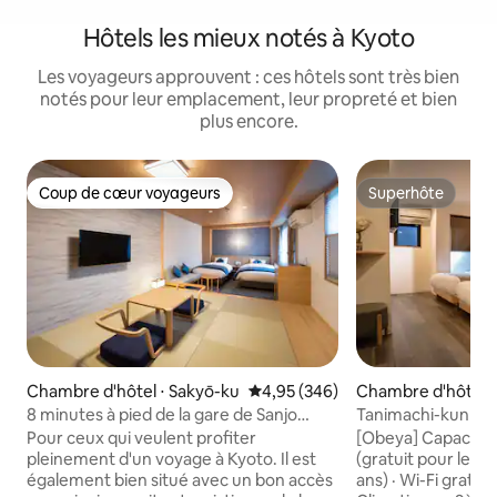
Hôtels les mieux notés à Kyoto
Les voyageurs approuvent : ces hôtels sont très bien
notés pour leur emplacement, leur propreté et bien
plus encore.
Coup de cœur voyageurs
Superhôte
Coup de cœur voyageurs
Superhôte
Chambre d'hôtel ⋅ Sakyō-ku
Évaluation moyenne sur la base 
4,95 (346)
Chambre d'hôtel 
ō-ku
8 minutes à pied de la gare de Sanjo
Tanimachi-kun HOT
Keihan | Séjour tranquille à Kyoto |
6 minutes à pied d
Pour ceux qui veulent profiter
[Obeya] Capacité :
Sanctuaire de Heian, musée, Gion à
minutes de la gare
pleinement d'un voyage à Kyoto. Il est
(gratuit pour les 
distance de marche | Chambre
Chambre twin sup
également bien situé avec un bon accès
ans) · Wi-Fi gratuit 