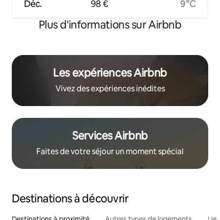
Déc.
98 €
9 °C
Plus d'informations sur Airbnb
Les expériences Airbnb
Vivez des expériences inédites
Services Airbnb
Faites de votre séjour un moment spécial
Destinations à découvrir
Destinations à proximité
Autres types de logements
Lie