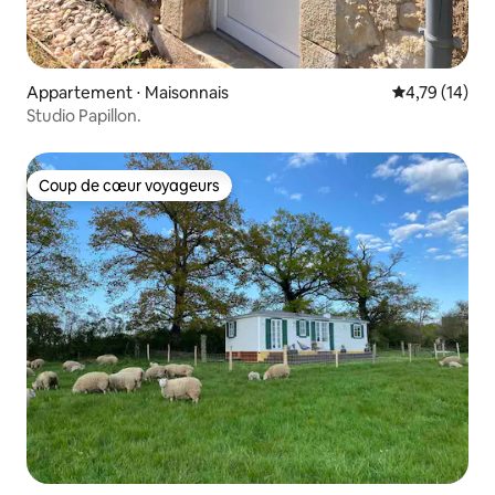
Appartement ⋅ Maisonnais
Évaluation mo
4,79 (14)
Studio Papillon.
Coup de cœur voyageurs
Coup de cœur voyageurs