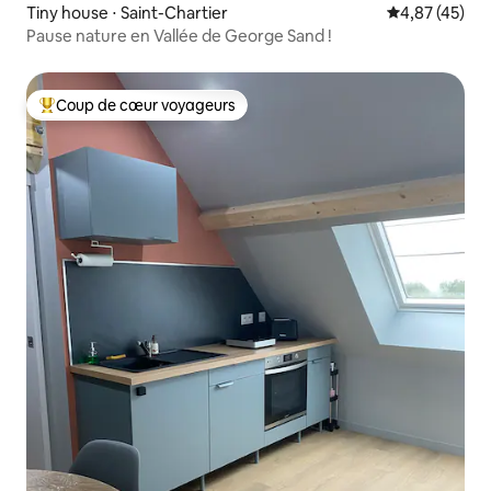
Tiny house ⋅ Saint-Chartier
Évaluation mo
4,87 (45)
Pause nature en Vallée de George Sand !
Coup de cœur voyageurs
Coups de cœur voyageurs les plus appréciés