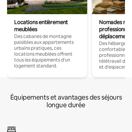
Locations entièrement
Nomades num
meublées
professionnel
déplacement
Des cabanes de montagne
paisibles aux appartements
Des hébergem
urbains pratiques, ces
confortables p
locations meublées offrent
professionnels
tous les équipements d'un
télétravail dis
logement standard.
et d'espaces de
Équipements et avantages des séjours
longue durée