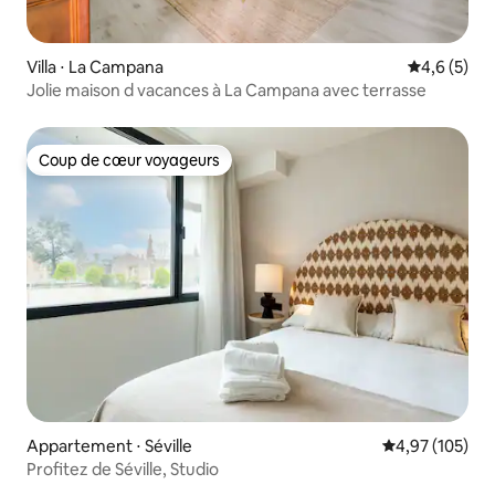
Villa ⋅ La Campana
Évaluation 
4,6 (5)
Jolie maison d vacances à La Campana avec terrasse
Coup de cœur voyageurs
Coup de cœur voyageurs
Appartement ⋅ Séville
Évaluation moy
4,97 (105)
Profitez de Séville, Studio