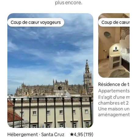
plus encore.
Coup de cœur voyageurs
Coup de cœur vo
Coup de cœur voyageurs
Coup de cœur vo
Résidence de tour
rdoue
Appartements Naz
avec 2 lits 1
Il s'agit d'une mai
chambres et 2 salle
Une maison uniqu
aménagement inté
décoration ; le bâ
monumental, du XV
récemment rénové
Hébergement ⋅ Santa Cruz
Évaluation moyenne sur la base 
4,95 (119)