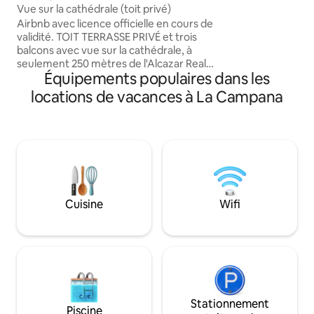
d'un jacuzzi intéri
Vue sur la cathédrale (toit privé)
appartement et d'
Airbnb avec licence officielle en cours de
peut être loué à la 
validité. TOIT TERRASSE PRIVÉ et trois
a un chauffe-eau 
balcons avec vue sur la cathédrale, à
vous permet de pr
seulement 250 mètres de l'Alcazar Real.
regardant la ligne
Équipements populaires dans les
Découvrez la ville à pied et laissez-vous
Logement monumen
conseiller sur les meilleures adresses de
locations de vacances à La Campana
original et calme, 
la ville dans un quartier magique et
après une journée 
charmant, entouré de bars à tapas et de
bières bien fraîches. Détendez-vous
pendant votre séjour et prenez un petit-
déjeuner tranquille au bar devant la
maison. Deuxième étage sans
ascenseur 💪🏻 Emplacement ♻️idéal
pour économiser de l'argent sur les
Cuisine
Wifi
taxis ! Il suffit de marcher !
Stationnement
Piscine