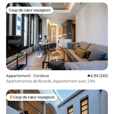
Coup de cœur voyageurs
Coup de cœur voyageurs
Appartement ⋅ Cordoue
Évaluation moy
4,94 (245)
Apartamentos de Ricardo, Appartement avec 2 lits
Coup de cœur voyageurs
Coups de cœur voyageurs les plus appréciés