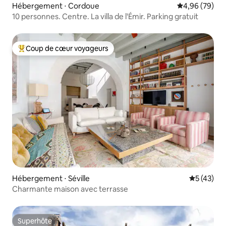
Hébergement ⋅ Cordoue
Évaluation mo
4,96 (79)
10 personnes. Centre. La villa de l'Émir. Parking gratuit
Coup de cœur voyageurs
Coups de cœur voyageurs les plus appréciés
Hébergement ⋅ Séville
Évaluation
5 (43)
Charmante maison avec terrasse
Superhôte
Superhôte