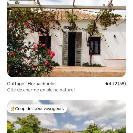
Cottage ⋅ Hornachuelos
Évaluation mo
4,72 (58)
Gite de charme en pleine nature!
Coup de cœur voyageurs
Coups de cœur voyageurs les plus appréciés