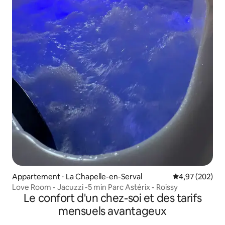
Appartement ⋅ La Chapelle-en-Serval
Évaluation moy
4,97 (202)
Love Room - Jacuzzi -5 min Parc Astérix - Roissy
Le confort d'un chez-soi et des tarifs
mensuels avantageux