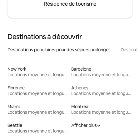
Résidence de tourisme
Destinations à découvrir
Destinations populaires pour des séjours prolongés
Destinati
New York
Barcelone
Locations moyenne et longue durée
Locations moyenne et longue durée
Florence
Athènes
Locations moyenne et longue durée
Locations moyenne et longue durée
Miami
Montréal
Locations moyenne et longue durée
Locations moyenne et longue durée
Seattle
Afficher plus
Locations moyenne et longue durée