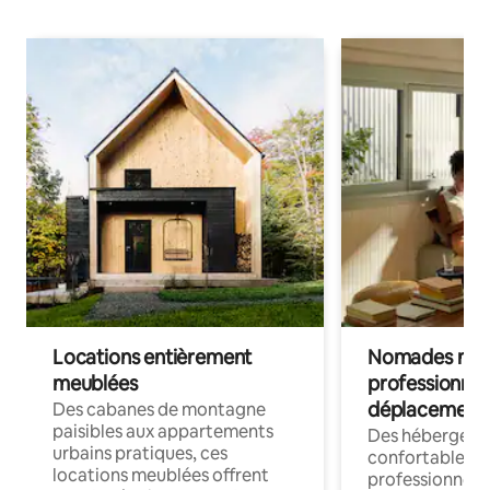
Locations entièrement
Nomades num
meublées
professionnel
déplacement
Des cabanes de montagne
paisibles aux appartements
Des hébergem
urbains pratiques, ces
confortables p
locations meublées offrent
professionnels