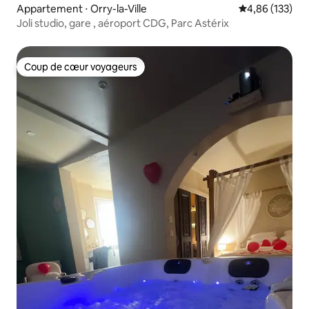
Appartement ⋅ Orry-la-Ville
Évaluation moy
4,86 (133)
Joli studio, gare , aéroport CDG, Parc Astérix
Coup de cœur voyageurs
Coup de cœur voyageurs