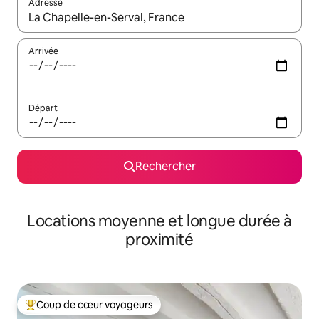
Adresse
Lorsque les résultats s'affichent, utilisez les flèches vers le hau
Arrivée
Départ
Rechercher
Locations moyenne et longue durée à
proximité
Coup de cœur voyageurs
Coups de cœur voyageurs les plus appréciés