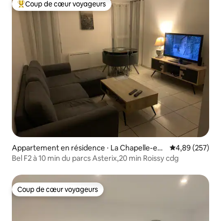
Coup de cœur voyageurs
Coups de cœur voyageurs les plus appréciés
Appartement en résidence ⋅ La Chapelle-en-
Évaluation moy
4,89 (257)
Serval
Bel F2 à 10 min du parcs Asterix,20 min Roissy cdg
Coup de cœur voyageurs
Coup de cœur voyageurs