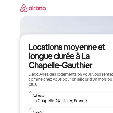
Aller
directement
au
contenu
Locations moyenne et
longue durée à La
Chapelle-Gauthier
Découvrez des logements où vous vous sente
comme chez vous pour un séjour d'un mois ou
plus.
Adresse
Lorsque les résultats s'affichent, utilisez les flèc
Arrivée