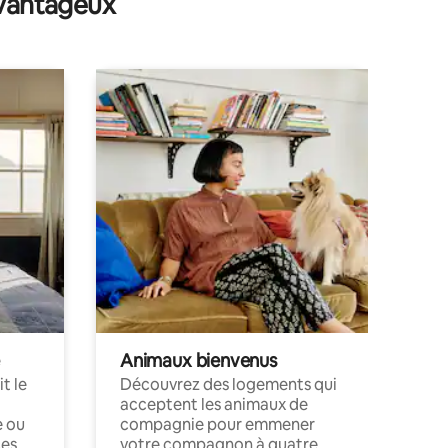
avantageux
Animaux bienvenus
t le
Découvrez des logements qui
acceptent les animaux de
e ou
compagnie pour emmener
ces
votre compagnon à quatre