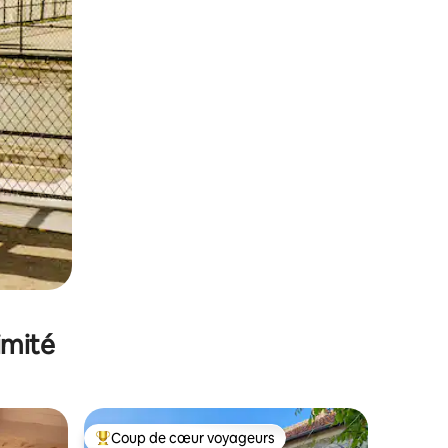
imité
Coup de cœur voyageurs
Coups de cœur voyageurs les plus appréciés