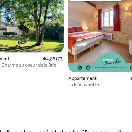
ment
Évaluation moyenne sur la base de 73 comme
4,85 (73)
 Charme au coeur de la Brie
Appartement
La Blandynette
r la base de 18 commentaires : 4,94 sur 5