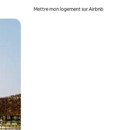
Mettre mon logement sur Airbnb
sant glisser.