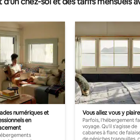
t d'un chez-soi et des tarifs mensuels 
des numériques et
Vous allez vous y plaire
essionnels en
Parfois, l'hébergement fai
voyage. Qu'il s'agisse de
acement
cabanes à flanc de falais
hébergements
de péniches tranquilles, 