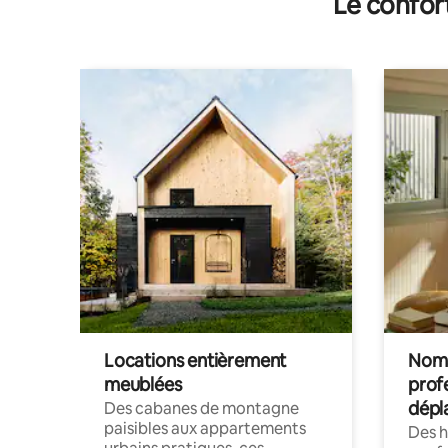
Le confor
Locations entièrement
Noma
meublées
prof
dépl
Des cabanes de montagne
paisibles aux appartements
Des 