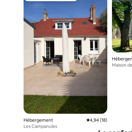
Héberge
Maison de
Hébergement
Évaluation moyenne su
4,94 (18)
Les Campanules