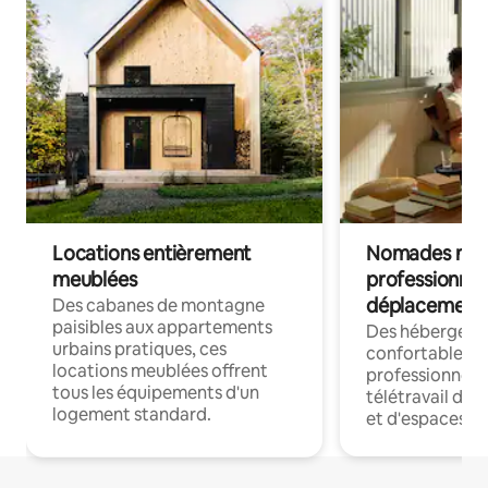
Locations entièrement
Nomades num
meublées
professionnel
déplacement
Des cabanes de montagne
paisibles aux appartements
Des hébergem
urbains pratiques, ces
confortables p
locations meublées offrent
professionnels
tous les équipements d'un
télétravail dis
logement standard.
et d'espaces de