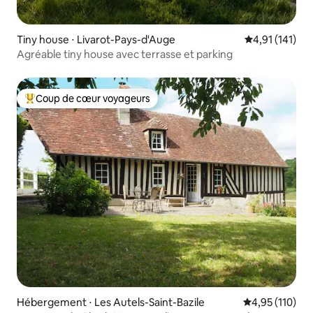
Tiny house ⋅ Livarot-Pays-d'Auge
Évaluation moy
4,91 (141)
Agréable tiny house avec terrasse et parking
Coup de cœur voyageurs
Coups de cœur voyageurs les plus appréciés
Hébergement ⋅ Les Autels-Saint-Bazile
Évaluation moy
4,95 (110)