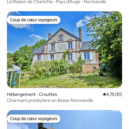
La Maison de Charlotte - Pays d'Auge - Normandie
Coup de cœur voyageurs
Coup de cœur voyageurs
Hébergement ⋅ Crouttes
Évaluation mo
4,75 (51)
Charmant presbytère en Basse-Normandie
Coup de cœur voyageurs
Coup de cœur voyageurs