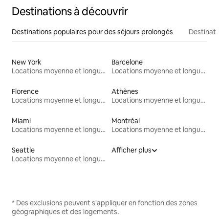
Destinations à découvrir
Destinations populaires pour des séjours prolongés
Destinati
New York
Barcelone
Locations moyenne et longue durée
Locations moyenne et longue durée
Florence
Athènes
Locations moyenne et longue durée
Locations moyenne et longue durée
Miami
Montréal
Locations moyenne et longue durée
Locations moyenne et longue durée
Seattle
Afficher plus
Locations moyenne et longue durée
* Des exclusions peuvent s'appliquer en fonction des zones
géographiques et des logements.