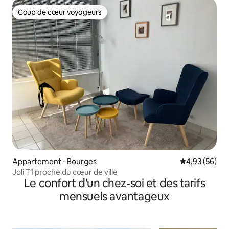
Coup de cœur voyageurs
Coup de cœur voyageurs
Appartement ⋅ Bourges
Évaluation mo
4,93 (56)
Joli T1 proche du cœur de ville
Le confort d'un chez-soi et des tarifs
mensuels avantageux