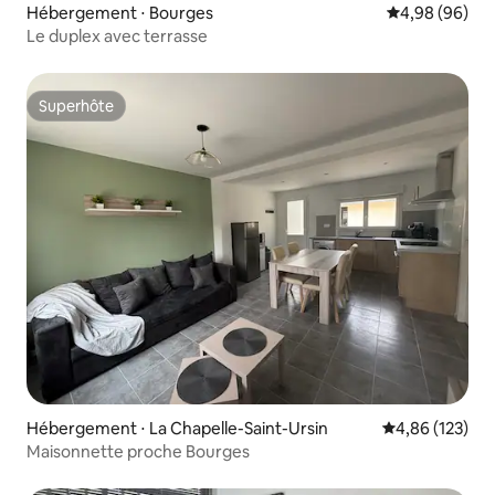
Hébergement ⋅ Bourges
Évaluation mo
4,98 (96)
Le duplex avec terrasse
Superhôte
Superhôte
Hébergement ⋅ La Chapelle-Saint-Ursin
Évaluation moy
4,86 (123)
Maisonnette proche Bourges