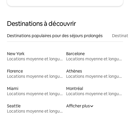
Destinations à découvrir
Destinations populaires pour des séjours prolongés
Destinati
New York
Barcelone
Locations moyenne et longue durée
Locations moyenne et longue durée
Florence
Athènes
Locations moyenne et longue durée
Locations moyenne et longue durée
Miami
Montréal
Locations moyenne et longue durée
Locations moyenne et longue durée
Seattle
Afficher plus
Locations moyenne et longue durée