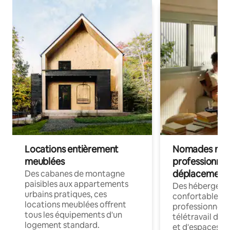
Locations entièrement
Nomades num
meublées
professionnel
déplacement
Des cabanes de montagne
paisibles aux appartements
Des hébergem
urbains pratiques, ces
confortables p
locations meublées offrent
professionnels
tous les équipements d'un
télétravail dis
logement standard.
et d'espaces de