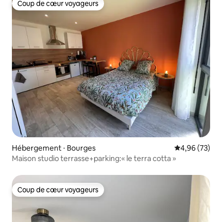
Coup de cœur voyageurs
Coup de cœur voyageurs
Hébergement ⋅ Bourges
Évaluation mo
4,96 (73)
Maison studio terrasse+parking:« le terra cotta »
Coup de cœur voyageurs
Coup de cœur voyageurs