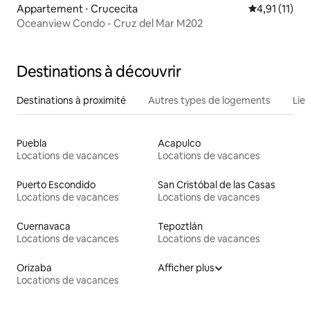
Appartement ⋅ Crucecita
Évaluation m
4,91 (11)
Oceanview Condo - Cruz del Mar M202
Destinations à découvrir
Destinations à proximité
Autres types de logements
Lie
Puebla
Acapulco
Locations de vacances
Locations de vacances
Puerto Escondido
San Cristóbal de las Casas
Locations de vacances
Locations de vacances
Cuernavaca
Tepoztlán
Locations de vacances
Locations de vacances
Orizaba
Afficher plus
Locations de vacances