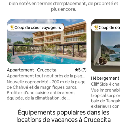
bien notés en termes d'emplacement, de propreté et
plus encore.
Coup de cœur voyageurs
Coup de cœur 
Coups de cœur voyageurs les plus appréciés
Coups de cœur vo
Appartement ⋅ Crucecita
Évaluation moyenne sur la 
5 (7)
Appartement tout neuf près de la plage
Hébergement ⋅ La
de Chahué
Nouvelle copropriété - 200 m de la plage
a
Cliff Side 4 chambr
de Chahué et de magnifiques parcs.
piscine, climatisat
Vue imprenable, 
Profitez d'une cuisine entièrement
tropical surplomban
équipée, de la climatisation, de
baie de Tangalond
ventilateurs de plafond, d'une
extérieurs confort
connexion Wi-Fi Starlink, d'une télévision
Équipements populaires dans les
équipements. Cui
connectée et d'un grand balcon privé
équipée, climatisat
locations de vacances à Crucecita
avec vue dégagée. Situé dans un
Salle à manger et s
complexe calme et sécurisé avec