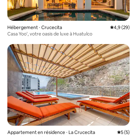
Hébergement ⋅ Crucecita
Évaluation m
4,9 (29)
Casa Yoo', votre oasis de luxe à Huatulco
Appartement en résidence ⋅ La Crucecita
Évaluatio
5 (5)