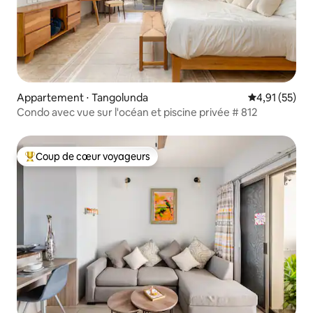
Appartement ⋅ Tangolunda
Évaluation mo
4,91 (55)
Condo avec vue sur l'océan et piscine privée # 812
Coup de cœur voyageurs
Coups de cœur voyageurs les plus appréciés