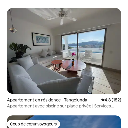
Appartement en résidence ⋅ Tangolunda
Évaluation mo
4,8 (182)
Appartement avec piscine sur plage privée | Services
complet
Coup de cœur voyageurs
Coup de cœur voyageurs