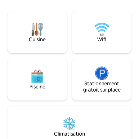
cuisine et chambr
parking. À distance de marche des
fermées. Accès direct à une plage isolée
restaurants, cafés, boutiques et
et cachée. Parking privé, sécurité
services. Idéal pour les voyageurs
24h/24. À seuleme
adultes et les séjours longue durée.
voiture du Centro Cruce
Confort, calme et commodité dans la
peut accueillir 8 p
ville ensoleillée de Huatulco. Veuillez
commencent à 2 pe
noter que les derniers détails du
Cuisine
Wifi
seront ajustés en 
bâtiment sont encore en construction -
l'occupation.
la buanderie et les magasins ne sont pas
encore prêts.
Stationnement
Piscine
gratuit sur place
Climatisation