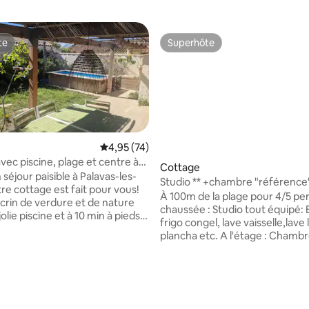
te
Superhôte
te
Superhôte
Évaluation moyenne sur la base de 74 comme
4,95 (74)
r la base de 47 commentaires : 4,87 sur 5
vec piscine, plage et centre à
Cottage
r paisible à Palavas-les-
Studio ** +chambre "référenc
re cottage est fait pour vous!
Fae
À 100m de la plage pour 4/5 per
écrin de verdure et de nature
chaussée : Studio tout équipé: 
olie piscine et à 10 min à pieds
frigo congel, lave vaisselle,lave 
e et du centre-ville de Palavas-
plancha etc. A l'étage : Chambre
 Une belle pièce à vivre ouverte
indépendante de 23m2, avec t
sine, 2 chambres avec lits
dans le même espace arboré, lit 140 ,
t une chambre enfants avec lits
bains et WC séparés, lit 90cm ,l
s. Une salle de bain avec
piscine privative, calme, sans vis
 et une avec douche et wc. Un
jardins est,ouest, espace salon
indépendant est aussi