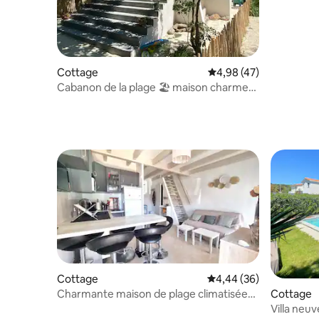
Cottage
Évaluation moyenne sur
4,98 (47)
Cabanon de la plage 🏖 maison charme
seconde ligne
Cottage
Évaluation moyenne sur
4,44 (36)
Charmante maison de plage climatisée
Cottage
avec parking
Villa neu