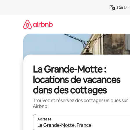
Aller
Certai
directement
au
contenu
La Grande-Motte :
locations de vacances
dans des cottages
Trouvez et réservez des cottages uniques sur
Airbnb
Adresse
Lorsque les résultats s'affichent, utilisez les flèc