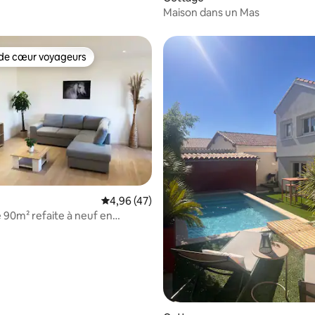
Maison dans un Mas
de cœur voyageurs
 cœur voyageurs les plus appréciés
Évaluation moyenne sur la base de 47 comme
4,96 (47)
 90m² refaite à neuf en
e