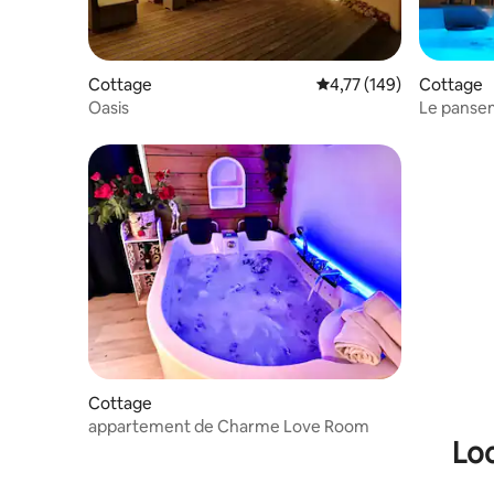
Cottage
Évaluation moyenne sur
4,77 (149)
Cottage
Oasis
Le panse
Cottage
appartement de Charme Love Room
Loc