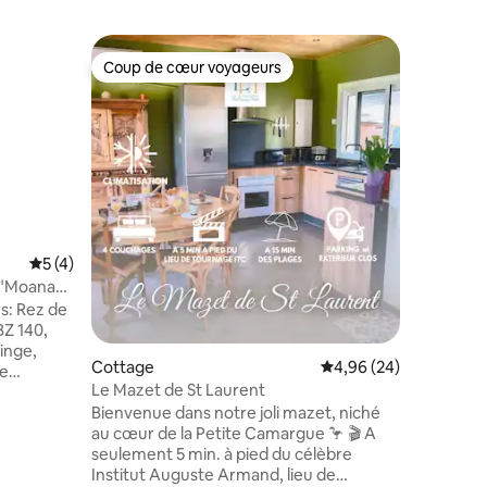
Coup de cœur voyageurs
Coup de
Coup de cœur voyageurs
Coup de
ntaires : 4,95 sur 5
Cottage
Le Jardin
Évaluation moyenne sur la base de 4 commentaires : 5 sur 5
5 (4)
15 pers
A 10 min 
e"Moana
d'autorou
s: Rez de
vous ress
BZ 140,
extérieur
linge,
(4x8m), a
Cottage
Évaluation moyenne su
4,96 (24)
pour enfa
Le Mazet de St Laurent
errasse
chambres 
Bienvenue dans notre joli mazet, niché
avec 2 li
au cœur de la Petite Camargue 🦩 🎬 A
it bébé,
pièce de 
seulement 5 min. à pied du célèbre
 à vis,
une cara
Institut Auguste Armand, lieu de
 avec
personnes