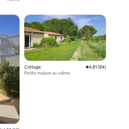
Cottage
Évaluation moyenne su
4,81 (84)
Petite maison au calme
ntaires : 4,96 sur 5