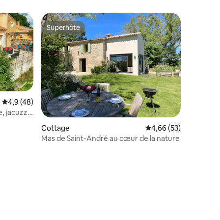
Superhôte
Superhôte
Évaluation moyenne sur la base de 48 commentaires : 4,9 sur 5
4,9 (48)
, jacuzzi)
ntaires : 4,78 sur 5
Cottage
Évaluation moyenne su
4,66 (53)
Mas de Saint-André au cœur de la nature