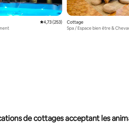
 la base de 149 commentaires : 4,77 sur 5
Évaluation moyenne sur la base de 253 comme
4,73 (253)
Cottage
ment
Spa / Espace bien être & Cheva
à 10 mn
ations de cottages acceptant les ani