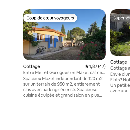
Coup de cœur voyageurs
Superhô
Coup de cœur voyageurs
Superhô
Cottage
Cottage
Évaluation moyenne su
4,87 (47)
Cottage a
Entre Mer et Garrigues un Mazet calme
10 min
Envie d'un séjou
et reposant
Spacieux Mazet indépendant de 120 m2
Flots? Not
sur un terrain de 950 m2, entièrement
Un petit 
clos avec parking sécurisé. Spacieuse
avec une j
cuisine équipée et grand salon en plus
de la plag
des 3 chambres et des 2 salles de bains
les-Flots.
pour vous permettre de profiter des
sur la cui
lieux. Pour la belle saison vous disposez
doubles e
d'une terrasse ombragée de 70 m2, d’un
superposé
barbecue, d’une plancha, d'un espace
baignoire
lounge, d'un jardin aromatique et 3 vélos
autre wc 