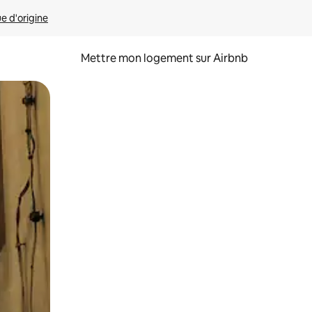
ue d'origine
Mettre mon logement sur Airbnb
sant glisser.