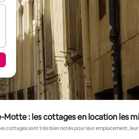
-Motte : les cottages en location les m
es cottages sont très bien notés pour leur emplacement, leur 