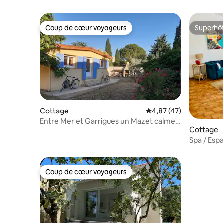
Coup de cœur voyageurs
Superhô
Coup de cœur voyageurs
Superhô
Cottage
Évaluation moyenne su
4,87 (47)
Entre Mer et Garrigues un Mazet calme
Cottage
et reposant
Spa / Esp
à 10 mn
Coup de cœur voyageurs
Coup de cœur voyageurs