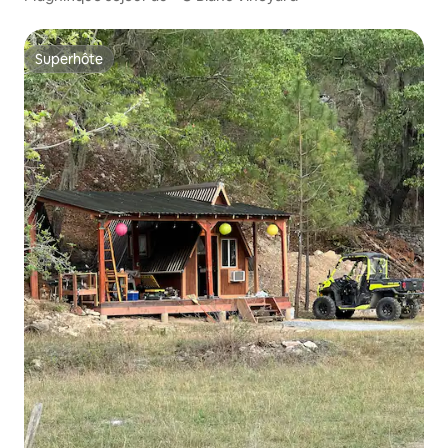
Superhôte
Superhôte