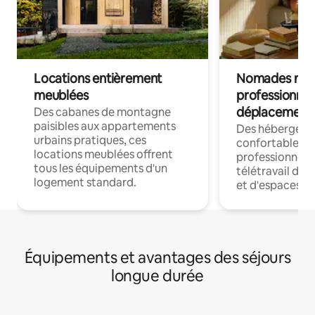
Locations entièrement
Nomades num
meublées
professionnel
déplacement
Des cabanes de montagne
paisibles aux appartements
Des hébergem
urbains pratiques, ces
confortables p
locations meublées offrent
professionnels
tous les équipements d'un
télétravail dis
logement standard.
et d'espaces de
Équipements et avantages des séjours
longue durée