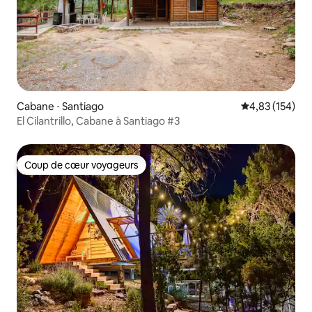
Cabane ⋅ Santiago
Évaluation moy
4,83 (154)
El Cilantrillo, Cabane à Santiago #3
Coup de cœur voyageurs
Coup de cœur voyageurs