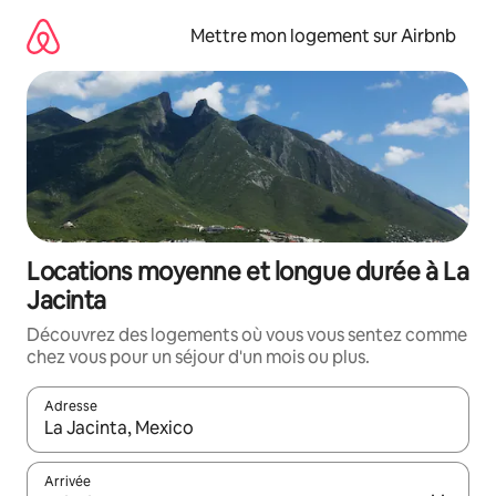
Aller
directement
Mettre mon logement sur Airbnb
au
contenu
Locations moyenne et longue durée à La
Jacinta
Découvrez des logements où vous vous sentez comme
chez vous pour un séjour d'un mois ou plus.
Adresse
Lorsque les résultats s'affichent, utilisez les flèches vers le hau
Arrivée