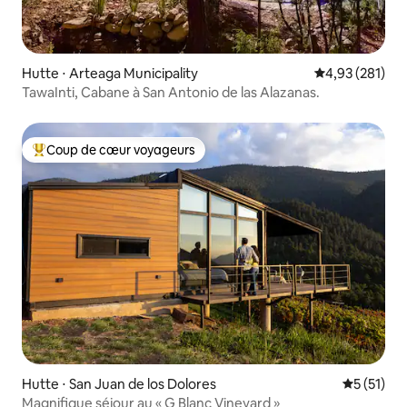
Hutte ⋅ Arteaga Municipality
Évaluation moy
4,93 (281)
TawaInti, Cabane à San Antonio de las Alazanas.
Coup de cœur voyageurs
Coups de cœur voyageurs les plus appréciés
Hutte ⋅ San Juan de los Dolores
Évaluation
5 (51)
Magnifique séjour au « G Blanc Vineyard »