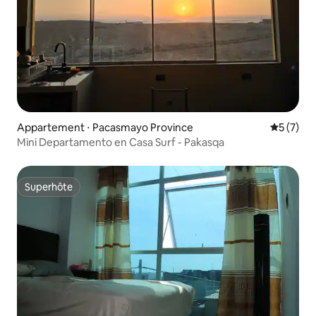
Appartement ⋅ Pacasmayo Province
Évaluatio
5 (7)
Mini Departamento en Casa Surf - Pakasqa
Superhôte
Superhôte