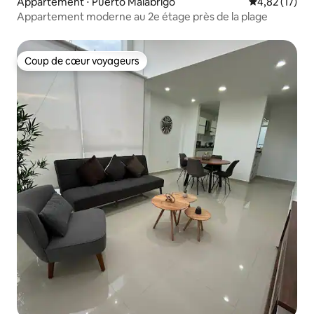
Appartement ⋅ Puerto Malabrigo
Évaluation mo
4,82 (17)
Appartement moderne au 2e étage près de la plage
Coup de cœur voyageurs
Coup de cœur voyageurs