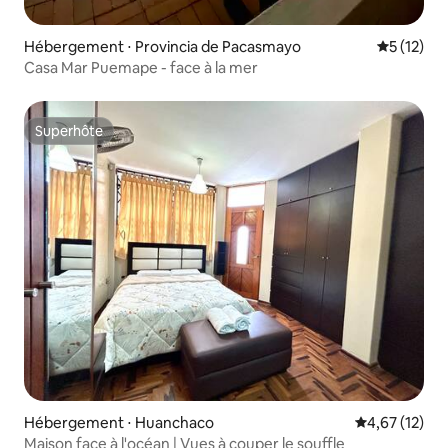
Hébergement ⋅ Provincia de Pacasmayo
Évaluation
5 (12)
Casa Mar Puemape - face à la mer
Superhôte
Superhôte
Hébergement ⋅ Huanchaco
Évaluation mo
4,67 (12)
Maison face à l'océan | Vues à couper le souffle