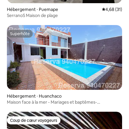
Hébergement ⋅ Puemape
Évaluation mo
4,68 (31)
SerranoS Maison de plage
Superhôte
Superhôte
Hébergement ⋅ Huanchaco
Maison face à la mer - Mariages et baptêmes-
Huanchaquito
Coup de cœur voyageurs
Coup de cœur voyageurs