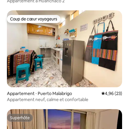
Appartement à Huanchaco 2
Coup de cœur voyageurs
Coup de cœur voyageurs
Appartement ⋅ Puerto Malabrigo
Évaluation mo
4,96 (23)
Appartement neuf, calme et confortable
Superhôte
Superhôte