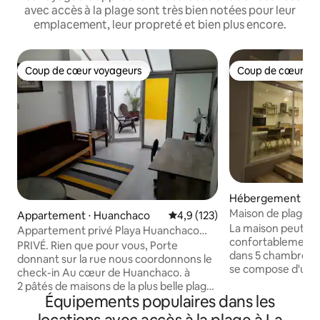
avec accès à la plage sont très bien notées pour leur
emplacement, leur propreté et bien plus encore.
Coup de cœur voyageurs
Coup de cœur vo
Coup de cœur voyageurs
Coup de cœur vo
Hébergement ⋅ H
Maison de plage à 
Appartement ⋅ Huanchaco
Évaluation moyenne sur la base
4,9 (123)
La maison peut acc
Appartement privé Playa Huanchaco
confortablement j
près de la mer
PRIVÉ. Rien que pour vous, Porte
dans 5 chambres et 
donnant sur la rue nous coordonnons le
se compose d'un s
check-in Au cœur de Huanchaco. à
d'une cuisine, d'un
2 pâtés de maisons de la plus belle plage
une table de baby
Équipements populaires dans les
et à un demi-pâté de maisons de la
divertissement, d
petite place principale, porte de la rue,