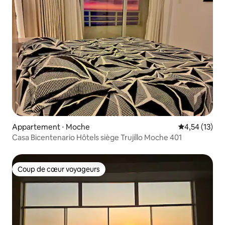
Appartement ⋅ Moche
Évaluation mo
4,54 (13)
Casa Bicentenario Hôtels siège Trujillo Moche 401
Coup de cœur voyageurs
Coup de cœur voyageurs