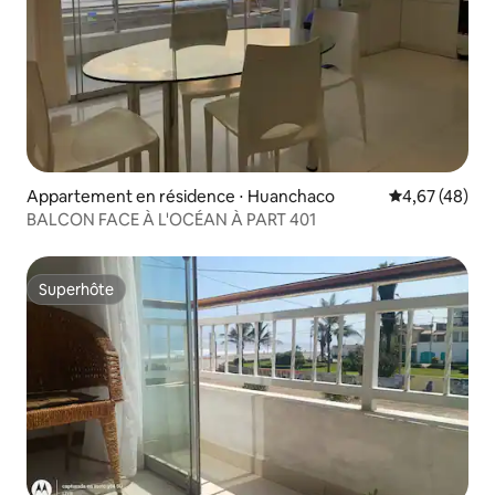
Appartement en résidence ⋅ Huanchaco
Évaluation mo
4,67 (48)
BALCON FACE À L'OCÉAN À PART 401
Superhôte
Superhôte