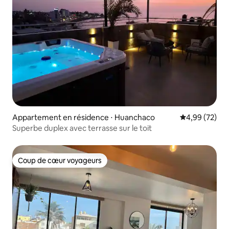
Appartement en résidence ⋅ Huanchaco
Évaluation mo
4,99 (72)
Superbe duplex avec terrasse sur le toit
Coup de cœur voyageurs
Coup de cœur voyageurs