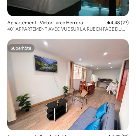
Appartement ⋅ Víctor Larco Herrera
Évaluation mo
4,48 (27)
401 APPARTEMENT AVEC VUE SUR LA RUE EN FACE DU
CENTRE COMMERCIAL
Superhôte
Superhôte