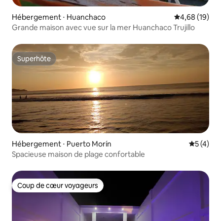
Hébergement ⋅ Huanchaco
Évaluation mo
4,68 (19)
Grande maison avec vue sur la mer Huanchaco Trujillo
Superhôte
Superhôte
Hébergement ⋅ Puerto Morín
Évaluatio
5 (4)
Spacieuse maison de plage confortable
Coup de cœur voyageurs
Coup de cœur voyageurs