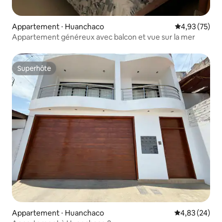
Appartement ⋅ Huanchaco
Évaluation mo
4,93 (75)
Appartement généreux avec balcon et vue sur la mer
Superhôte
Superhôte
Appartement ⋅ Huanchaco
Évaluation mo
4,83 (24)