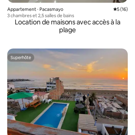
Appartement ⋅ Pacasmayo
Évaluation
5 (16)
3 chambres et 2,5 salles de bains
Location de maisons avec accès à la
plage
Superhôte
Superhôte