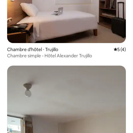
Chambre d'hôtel ⋅ Trujillo
Évaluatio
5 (4)
Chambre simple - Hôtel Alexander Trujillo