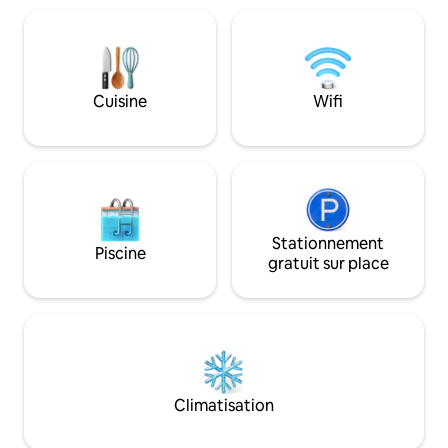
mampara con vista al mar.
maisons de la place d'armes de Trujillo, à
primera fila a la playa. Casa Bicent
proximité des restaurants, des banques,
tu hogar lejos de c
du stade Mansiche, du Colisée Gran
Chimú et de la piscine olympique. Facile
d'accès aux transports en commun.
Cuisine
Wifi
Stationnement
Piscine
gratuit sur place
Climatisation