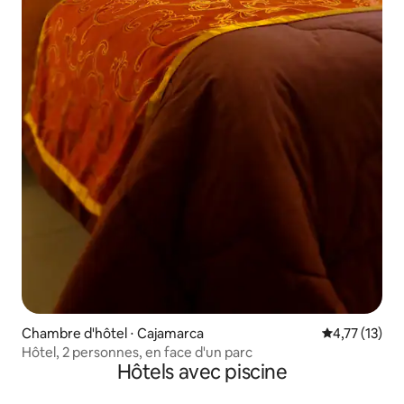
Chambre d'hôtel ⋅ Cajamarca
Évaluation mo
4,77 (13)
Hôtel, 2 personnes, en face d'un parc
Hôtels avec piscine