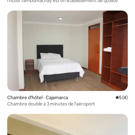
l'hôtel Tambomachay est un établissement de qualité
Chambre d'hôtel ⋅ Cajamarca
Évaluatio
5 (4)
Chambre double à 3 minutes de l'aéroport