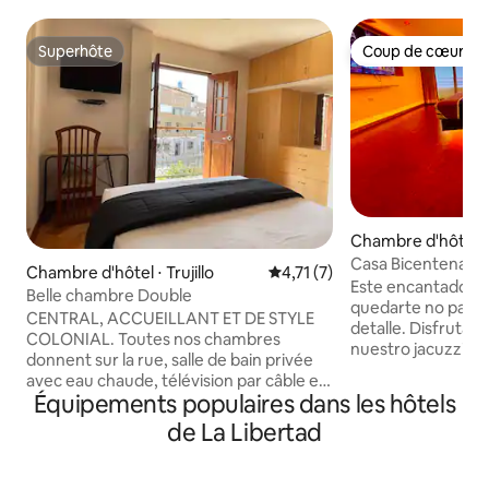
Superhôte
Coup de cœur vo
Superhôte
Coup de cœur vo
Chambre d'hôtel 
Casa Bicentenario H
Chambre d'hôtel ⋅ Trujillo
Évaluation moyenne sur la ba
4,71 (7)
Moche 304
Este encantador y 
Belle chambre Double
quedarte no pasa 
CENTRAL, ACCUEILLANT ET DE STYLE
detalle. Disfruta 
COLONIAL. Toutes nos chambres
nuestro jacuzzi, 
donnent sur la rue, salle de bain privée
para esos bellos 
avec eau chaude, télévision par câble et
disfrutar la playa 
Équipements populaires dans les hôtels
wi-fi, le premier étage dispose d'un café
Dispones de una c
à la disposition de nos clients (micro-
de La Libertad
bastante cómoda 
ondes, réfrigérateur, cuisine et vaisselle
descansar con tus hijos. Disfr
complète). Nous sommes dans le centre
pareja los más bel
historique et à seulement 4 pâtés de