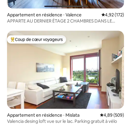
Appartement en résidence ⋅ Valence
Évaluation moy
4,92 (172)
APPARTE AU DERNIER ÉTAGE 2 CHAMBRES DANS LE
QUARTIER TENDANCE DE RUZAFA ! CLIMATISATION +
WI-FI
Coup de cœur voyageurs
Coups de cœur voyageurs les plus appréciés
Appartement en résidence ⋅ Mislata
Évaluation moy
4,89 (509)
Valencia desing loft vue sur le lac. Parking gratuit à vélo