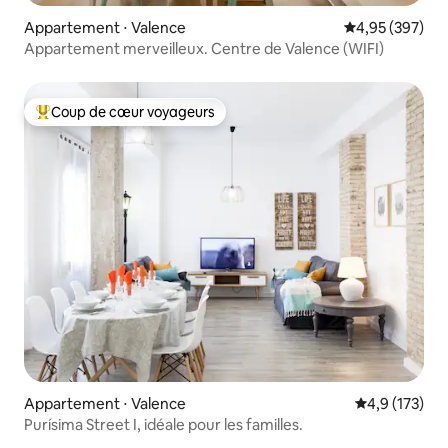
Appartement ⋅ Valence
Évaluation moy
4,95 (397)
Appartement merveilleux. Centre de Valence (WIFI)
Coup de cœur voyageurs
Coups de cœur voyageurs les plus appréciés
Appartement ⋅ Valence
Évaluation mo
4,9 (173)
Purísima Street I, idéale pour les familles.