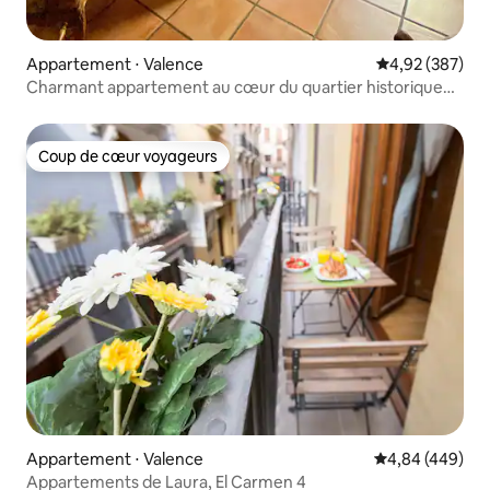
Appartement ⋅ Valence
Évaluation moy
4,92 (387)
Charmant appartement au cœur du quartier historique
d'El Carmen
Coup de cœur voyageurs
Coup de cœur voyageurs
Appartement ⋅ Valence
Évaluation moy
4,84 (449)
Appartements de Laura, El Carmen 4