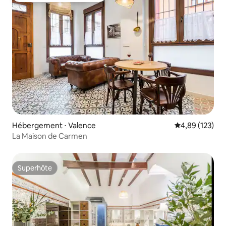
Hébergement ⋅ Valence
Évaluation moy
4,89 (123)
La Maison de Carmen
Superhôte
Superhôte