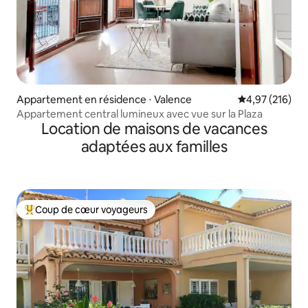
Appartement en résidence ⋅ Valence
Évaluation moy
4,97 (216)
Appartement central lumineux avec vue sur la Plaza
Location de maisons de vacances
adaptées aux familles
Coup de cœur voyageurs
Coups de cœur voyageurs les plus appréciés