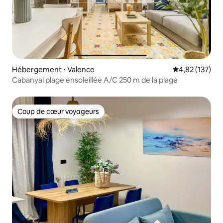
Hébergement ⋅ Valence
Évaluation moy
4,82 (137)
Cabanyal plage ensoleillée A/C 250 m de la plage
Coup de cœur voyageurs
Coup de cœur voyageurs