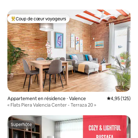
Coup de cœur voyageurs
Coups de cœur voyageurs les plus appréciés
Appartement en résidence ⋅ Valence
Évaluation moy
4,95 (125)
« Flats Piera Valencia Center - Terraza 20 »
Superhôte
Superhôte