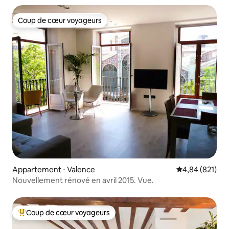
Coup de cœur voyageurs
Coup de cœur voyageurs
Appartement ⋅ Valence
Évaluation moy
4,84 (821)
Nouvellement rénové en avril 2015. Vue.
Coup de cœur voyageurs
Coups de cœur voyageurs les plus appréciés