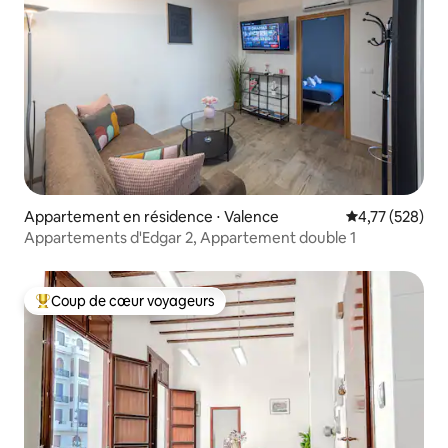
Appartement en résidence ⋅ Valence
Évaluation moy
4,77 (528)
Appartements d'Edgar 2, Appartement double 1
Coup de cœur voyageurs
Coups de cœur voyageurs les plus appréciés