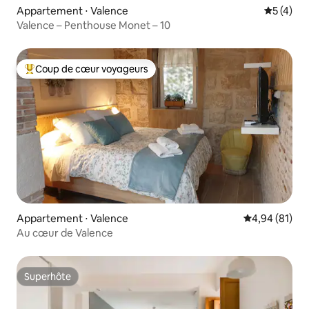
Appartement ⋅ Valence
Évaluatio
5 (4)
Valence – Penthouse Monet – 10
Coup de cœur voyageurs
Coups de cœur voyageurs les plus appréciés
Appartement ⋅ Valence
Évaluation mo
4,94 (81)
Au cœur de Valence
Superhôte
Superhôte