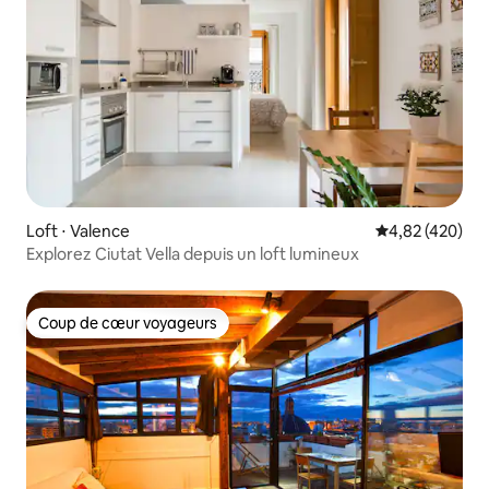
Loft ⋅ Valence
Évaluation moy
4,82 (420)
Explorez Ciutat Vella depuis un loft lumineux
Coup de cœur voyageurs
Coup de cœur voyageurs