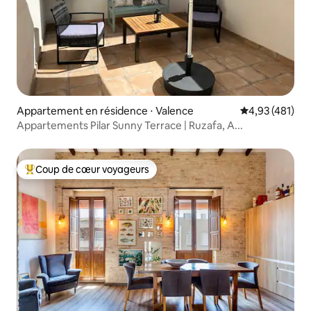
Appartement en résidence ⋅ Valence
Évaluation moy
4,93 (481)
Appartements Pilar Sunny Terrace | Ruzafa, A...
Coup de cœur voyageurs
Coups de cœur voyageurs les plus appréciés