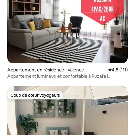
Appartement en résidence ⋅ Valence
Évaluation m
4,8 (111)
Appartement lumineux et confortable à Ruzafa |
Climatisation et accessible à pied
Coup de cœur voyageurs
Coup de cœur voyageurs