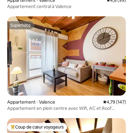
Appartement ⋅ Valence
Évaluation m
4,8 (99)
Appartement central à Valence
Superhôte
Superhôte
Appartement ⋅ Valence
Évaluation moy
4,79 (147)
Appartement en plein centre avec Wifi, AC et Roof
Terrace
Coup de cœur voyageurs
Coups de cœur voyageurs les plus appréciés