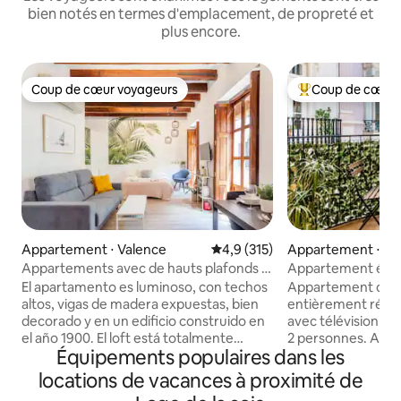
bien notés en termes d'emplacement, de propreté et
plus encore.
Coup de cœur voyageurs
Coup de cœur 
Coup de cœur voyageurs
Coups de cœur vo
Appartement ⋅ Valence
Évaluation moyenne sur la base
4,9 (315)
Appartement ⋅ Va
Appartements avec de hauts plafonds à
Appartement éléga
côté du marché Cent...
cœur de Valence
El apartamento es luminoso, con techos
Appartement d'u
altos, vigas de madera expuestas, bien
entièrement rénov
decorado y en un edificio construido en
avec télévision et
el año 1900. El loft está totalmente
2 personnes. Accè
Équipements populaires dans les
equipado con todo lo que vas a necesitar
séjour. Cuisine e
para que tu estancia sea cómoda y
avec tous les uste
locations de vacances à proximité de
agradable. Cuenta con una conexión a
L'appartement est 