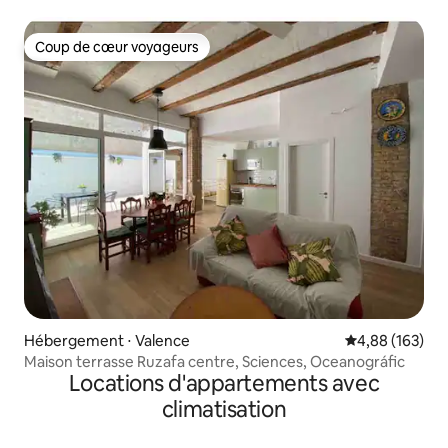
Coup de cœur voyageurs
Coup de cœur voyageurs
Hébergement ⋅ Valence
Évaluation moy
4,88 (163)
Maison terrasse Ruzafa centre, Sciences, Oceanográfic
Locations d'appartements avec
climatisation