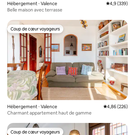
Hébergement ⋅ Valence
Évaluation mo
4,9 (339)
Belle maison avec terrasse
Coup de cœur voyageurs
Coup de cœur voyageurs
Hébergement ⋅ Valence
Évaluation moy
4,86 (226)
Charmant appartement haut de gamme
Coup de cœur voyageurs
Coup de cœur voyageurs