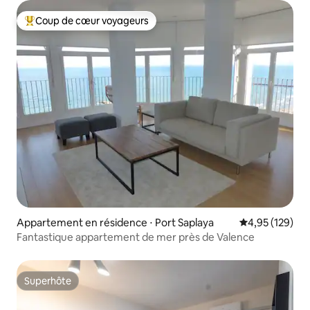
Coup de cœur voyageurs
Coups de cœur voyageurs les plus appréciés
Appartement en résidence ⋅ Port Saplaya
Évaluation moy
4,95 (129)
Fantastique appartement de mer près de Valence
Superhôte
Superhôte