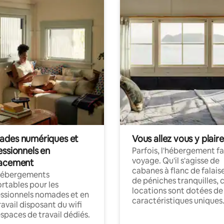
des numériques et
Vous allez vous y plaire
essionnels en
Parfois, l'hébergement fai
voyage. Qu'il s'agisse de
acement
cabanes à flanc de falais
hébergements
de péniches tranquilles, 
rtables pour les
locations sont dotées de
ssionnels nomades et en
caractéristiques uniques
ravail disposant du wifi
espaces de travail dédiés.