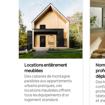
Locations entièrement
Noma
meublées
prof
dépl
Des cabanes de montagne
paisibles aux appartements
Des 
urbains pratiques, ces
confo
locations meublées offrent
profe
tous les équipements d'un
télét
logement standard.
et d'