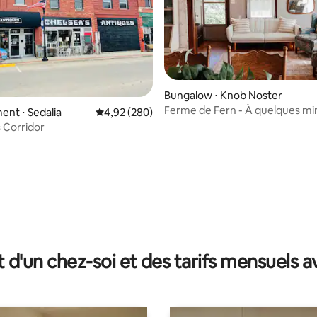
Bungalow ⋅ Knob Noster
Ferme de Fern - À quelques mi
nt ⋅ Sedalia
Évaluation moyenne sur la base de 280 commen
4,92 (280)
WAFB et du parc d'État
s Corridor
r la base de 86 commentaires : 4,9 sur 5
t d'un chez-soi et des tarifs mensuels 