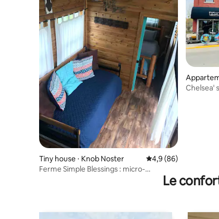
Apparteme
Chelsea' 
Tiny house ⋅ Knob Noster
Évaluation moyenne su
4,9 (86)
Ferme Simple Blessings : micro-
Le confor
maison/cabane