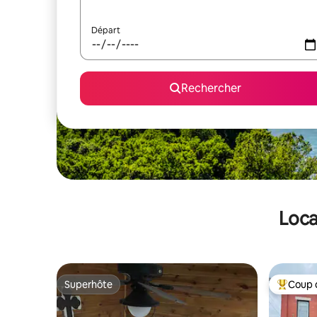
Départ
Rechercher
Loca
Superhôte
Coup 
Superhôte
Coups de