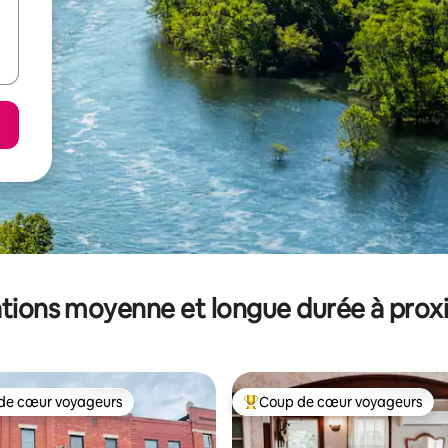
tions moyenne et longue durée à prox
de cœur voyageurs
Coup de cœur voyageurs
 cœur voyageurs les plus appréciés
Coups de cœur voyageurs les p