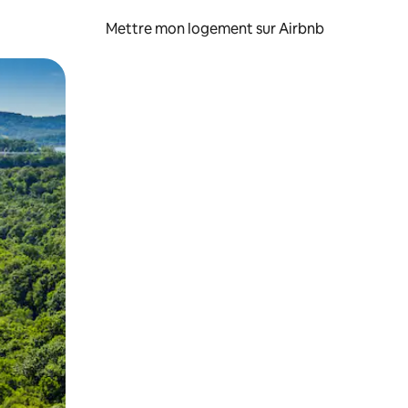
Mettre mon logement sur Airbnb
sant glisser.