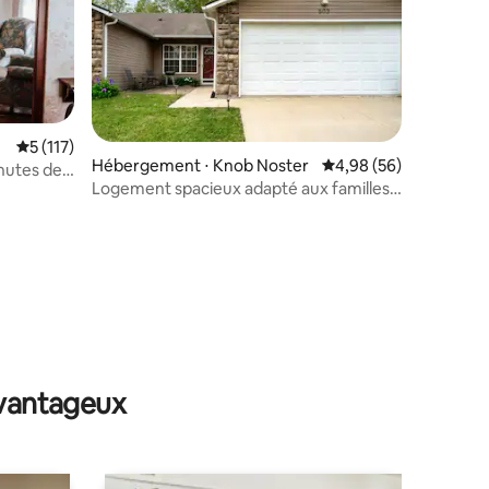
Évaluation moyenne sur la base de 117 commentaires : 5 sur 5
5 (117)
Hébergement ⋅ Knob Noster
Évaluation moyenne su
4,98 (56)
nutes de
taires : 4,92 sur 5
Logement spacieux adapté aux familles
près de la base aérienne de Whiteman
avantageux