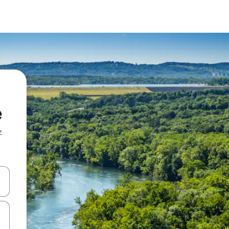
e
z
hes vers le haut et vers le bas pour les parcourir ou en appuyant et en fai