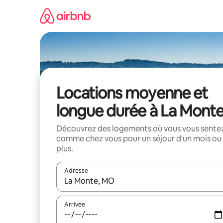
Aller
directement
au
contenu
Locations moyenne et
longue durée à La Mont
Découvrez des logements où vous vous sente
comme chez vous pour un séjour d'un mois ou
plus.
Adresse
Lorsque les résultats s'affichent, utilisez les flèc
Arrivée