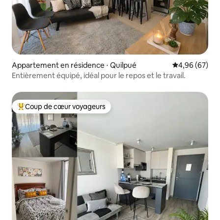
Appartement en résidence ⋅ Quilpué
Évaluation mo
4,96 (67)
Entièrement équipé, idéal pour le repos et le travail.
Coup de cœur voyageurs
Coups de cœur voyageurs les plus appréciés