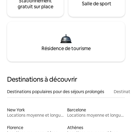
Stationnement
Salle de sport
gratuit sur place
Résidence de tourisme
Destinations à découvrir
Destinations populaires pour des séjours prolongés
Destinati
New York
Barcelone
Locations moyenne et longue durée
Locations moyenne et longue durée
Florence
Athènes