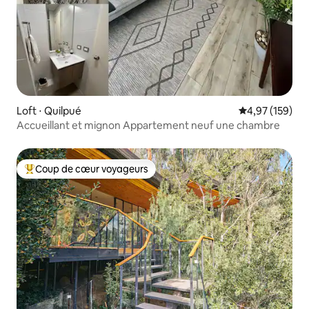
Loft ⋅ Quilpué
Évaluation moy
4,97 (159)
Accueillant et mignon Appartement neuf une chambre
Coup de cœur voyageurs
Coups de cœur voyageurs les plus appréciés