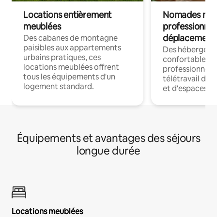
Locations entièrement
Nomades num
meublées
professionnel
déplacement
Des cabanes de montagne
paisibles aux appartements
Des hébergem
urbains pratiques, ces
confortables p
locations meublées offrent
professionnels
tous les équipements d'un
télétravail dis
logement standard.
et d'espaces de
Équipements et avantages des séjours
longue durée
Locations meublées