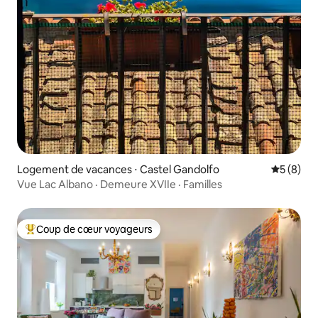
Logement de vacances ⋅ Castel Gandolfo
Évaluatio
5 (8)
Vue Lac Albano · Demeure XVIIe · Familles
Coup de cœur voyageurs
Coups de cœur voyageurs les plus appréciés