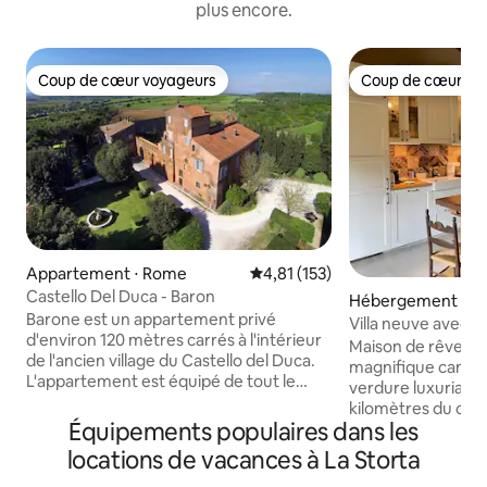
plus encore.
Coup de cœur voyageurs
Coup de cœur vo
Coup de cœur voyageurs
Coup de cœur vo
Appartement ⋅ Rome
Évaluation moyenne sur la base 
4,81 (153)
Castello Del Duca - Baron
Hébergement ⋅ R
Barone est un appartement privé
Villa neuve avec cl
d'environ 120 mètres carrés à l'intérieur
proximité de Rom
Maison de rêve en
de l'ancien village du Castello del Duca.
magnifique campa
L'appartement est équipé de tout le
verdure luxuriante
confort et d'une attention aux finitions,
kilomètres du cent
avec un beau sol en terre cuite antique,
Équipements populaires dans les
trois grandes cha
une chambre avec lit double, une
climatisation et sa
locations de vacances à La Storta
mezzanine avec lit double, la
douche, conçues
climatisation avec mode onduleur