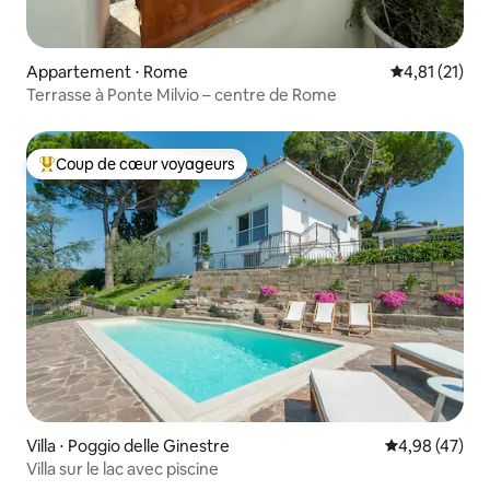
Appartement ⋅ Rome
Évaluation mo
4,81 (21)
Terrasse à Ponte Milvio – centre de Rome
Coup de cœur voyageurs
Coups de cœur voyageurs les plus appréciés
Villa ⋅ Poggio delle Ginestre
Évaluation mo
4,98 (47)
Villa sur le lac avec piscine