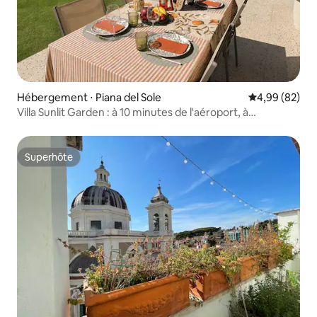
Hébergement ⋅ Piana del Sole
Évaluation mo
4,99 (82)
Villa Sunlit Garden : à 10 minutes de l'aéroport, à
30 minutes de Rome
Superhôte
Superhôte