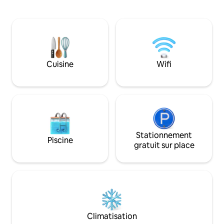
confort et d'intimi
chaud/froid, une connexion Wi-Fi
est recommandé d’
gratuite, une télévision connectée 43",
pour se déplacer. FÊTES/TOURNAGES
une plaque à induction, un four
VIDÉO INTERDITS. Le gardien Silvio vi
électrique, un lave-linge, un lave-
dans une dépendan
vaisselle, de la vaisselle et de la vaisselle,
maison principale. 
deux salles de bains avec douche et
du potager, des po
Cuisine
Wifi
baignoire, du linge de lit et des
très douce et très 
serviettes, ha...
monde.
Stationnement
Piscine
gratuit sur place
Climatisation