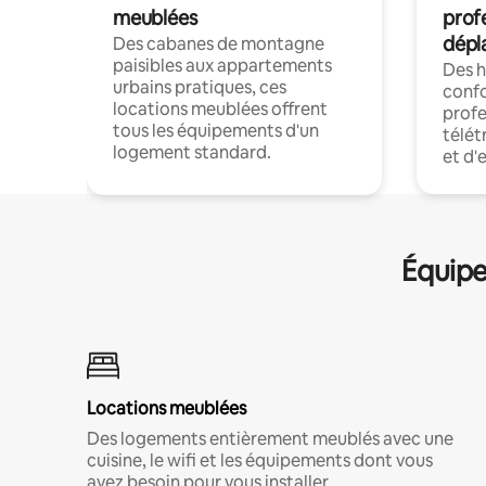
meublées
prof
dépl
Des cabanes de montagne
paisibles aux appartements
Des 
urbains pratiques, ces
confo
locations meublées offrent
profe
tous les équipements d'un
télét
logement standard.
et d'
Équipe
Locations meublées
Des logements entièrement meublés avec une
cuisine, le wifi et les équipements dont vous
avez besoin pour vous installer