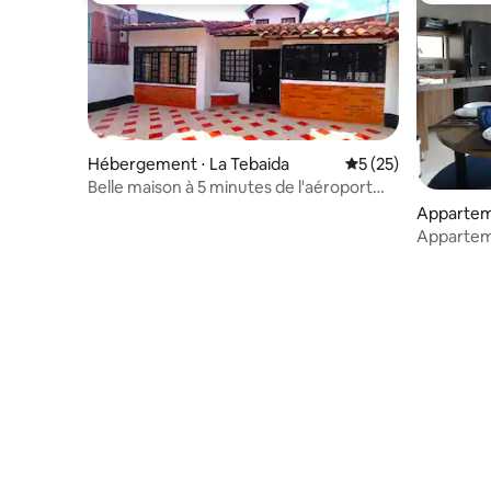
Hébergement ⋅ La Tebaida
Évaluation moyenne
5 (25)
Belle maison à 5 minutes de l'aéroport
d'Armenia
Appartem
Apparteme
La Tebaid