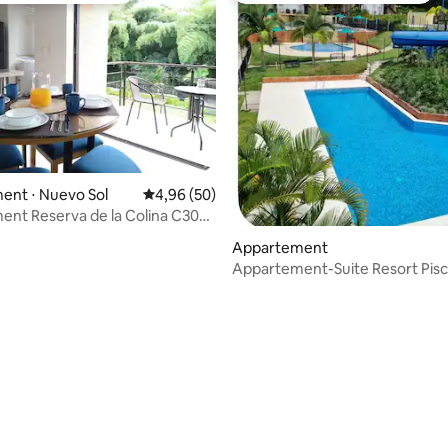
 sur la base de 25 commentaires : 5 sur 5
ent ⋅ Nuevo Sol
Évaluation moyenne sur la base de 50 commen
4,96 (50)
nt Reserva de la Colina C305,
a
Appartement
Appartement-Suite Resort Pisc
Jacuzzi 7 min de l'aéroport