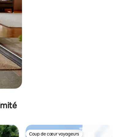
imité
Coup de cœur voyageurs
lus appréciés
Coup de cœur voyageurs