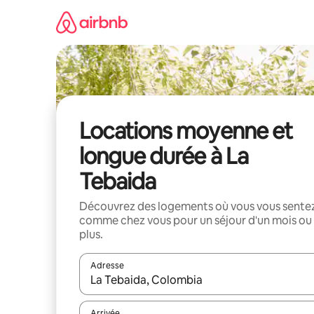
Aller
directement
au
contenu
Locations moyenne et
longue durée à La
Tebaida
Découvrez des logements où vous vous sente
comme chez vous pour un séjour d'un mois ou
plus.
Adresse
Lorsque les résultats s'affichent, utilisez les flèc
Arrivée