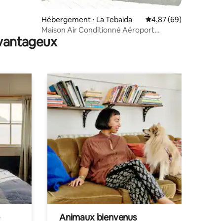
Hébergement ⋅ La Tebaida
Évaluation moyenne su
4,87 (69)
Maison Air Conditionné Aéroport
avantageux
Armenia Tebaida
Animaux bienvenus