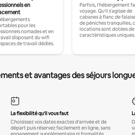
essionnels en
Parfois, l'hébergement fai
voyage. Qu'il s'agisse de
acement
cabanes à flanc de falais
hébergements
de péniches tranquilles, 
rtables pour les
locations sont dotées de
ssionnels nomades et en
caractéristiques uniques
ravail disposant du wifi
espaces de travail dédiés.
ments et avantages des séjours longu
La flexibilité qu'il vous faut
L
Choisissez vos dates exactes d'arrivée et de
D
départ puis réservez facilement en ligne, sans
v
engagement supplémentaire ni formalités
m