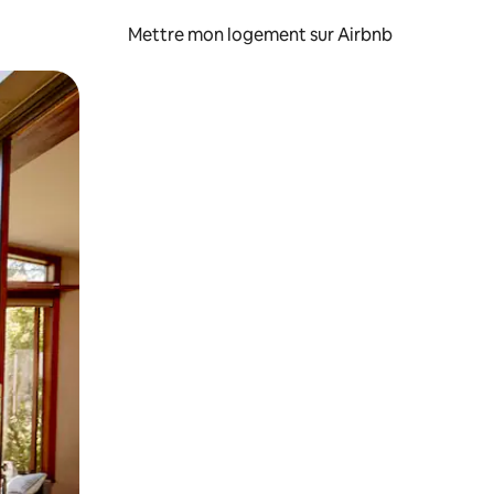
Mettre mon logement sur Airbnb
sant glisser.