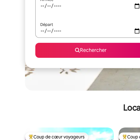
Départ
Rechercher
Loca
Coup de cœur voyageurs
Coup 
Coups de cœur voyageurs les plus appréciés
Coups de