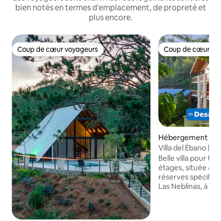
bien notés en termes d'emplacement, de propreté et
plus encore.
Coup de cœur voyageurs
Coup de cœur vo
Coup de cœur voyageurs
Coup de cœur vo
Hébergement ⋅ La
Villa del Ébano | Pi
Constanza
Belle villa pour tou
étages, située au 
réserves spécifiq
Las Neblinas, à 10 
naturelles El arroy
idéale pour des va
que pour des célé