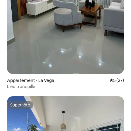
Appartement ⋅ La Vega
Évaluation
5 (27)
Lieu tranquille
Superhôte
Superhôte