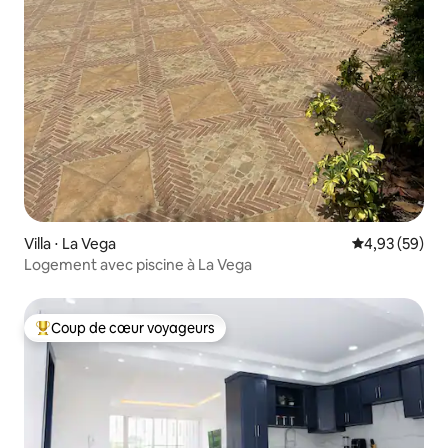
Villa ⋅ La Vega
Évaluation mo
4,93 (59)
Logement avec piscine à La Vega
Coup de cœur voyageurs
Coups de cœur voyageurs les plus appréciés