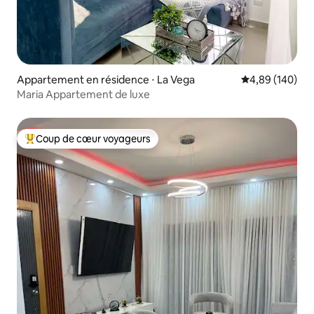
Appartement en résidence ⋅ La Vega
Évaluation moy
4,89 (140)
Maria Appartement de luxe
Coup de cœur voyageurs
Coups de cœur voyageurs les plus appréciés