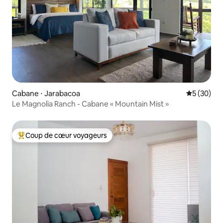
Cabane ⋅ Jarabacoa
Évaluation
5 (30)
Le Magnolia Ranch - Cabane « Mountain Mist »
Coup de cœur voyageurs
Coups de cœur voyageurs les plus appréciés