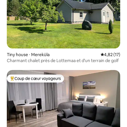
Tiny house ⋅ Mereküla
Évaluation mo
4,82 (17)
Charmant chalet près de Lottemaa et d'un terrain de golf
Coup de cœur voyageurs
Coups de cœur voyageurs les plus appréciés