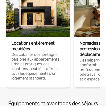
Locations entièrement
Nomades num
meublées
professionnel
déplacement
Des cabanes de montagne
paisibles aux appartements
Des hébergem
urbains pratiques, ces
confortables p
locations meublées offrent
professionnels
tous les équipements d'un
télétravail dis
logement standard.
et d'espaces de
Équipements et avantages des séjours