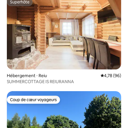
Superhôte
Superhôte
Hébergement ⋅ Reiu
Évaluation mo
4,78 (96)
SUMMERCOTTAGE IS REIURANNA
Coup de cœur voyageurs
Coup de cœur voyageurs