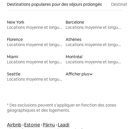
Destinations populaires pour des séjours prolongés
Destinati
New York
Barcelone
Locations moyenne et longue durée
Locations moyenne et longue durée
Florence
Athènes
Locations moyenne et longue durée
Locations moyenne et longue durée
Miami
Montréal
Locations moyenne et longue durée
Locations moyenne et longue durée
Seattle
Afficher plus
Locations moyenne et longue durée
* Des exclusions peuvent s'appliquer en fonction des zones
géographiques et des logements.
Airbnb
Estonie
Pärnu
Laadi