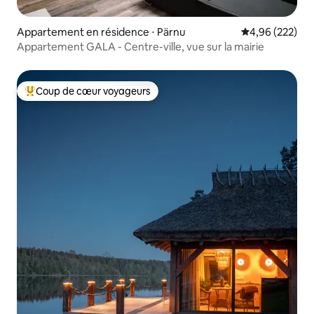
Appartement en résidence ⋅ Pärnu
Évaluation moy
4,96 (222)
Appartement GALA - Centre-ville, vue sur la mairie
Coup de cœur voyageurs
Coups de cœur voyageurs les plus appréciés