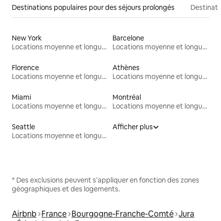
Destinations populaires pour des séjours prolongés
Destinati
New York
Barcelone
Locations moyenne et longue durée
Locations moyenne et longue durée
Florence
Athènes
Locations moyenne et longue durée
Locations moyenne et longue durée
Miami
Montréal
Locations moyenne et longue durée
Locations moyenne et longue durée
Seattle
Afficher plus
Locations moyenne et longue durée
* Des exclusions peuvent s'appliquer en fonction des zones
géographiques et des logements.
Airbnb
France
Bourgogne-Franche-Comté
Jura