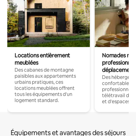
Locations entièrement
Nomades num
meublées
professionnel
déplacement
Des cabanes de montagne
paisibles aux appartements
Des hébergem
urbains pratiques, ces
confortables p
locations meublées offrent
professionnels
tous les équipements d'un
télétravail dis
logement standard.
et d'espaces de
Équipements et avantages des séjours