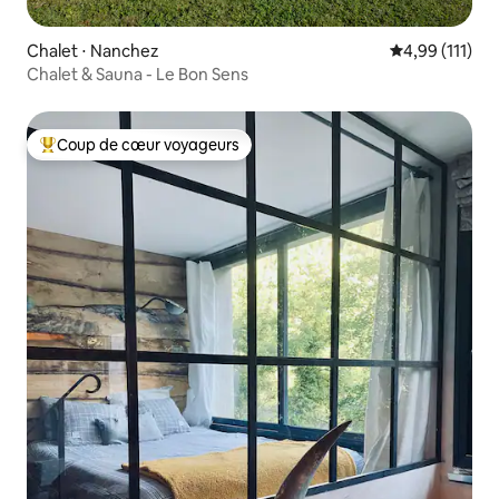
Chalet ⋅ Nanchez
Évaluation moy
4,99 (111)
Chalet & Sauna - Le Bon Sens
Coup de cœur voyageurs
Coups de cœur voyageurs les plus appréciés