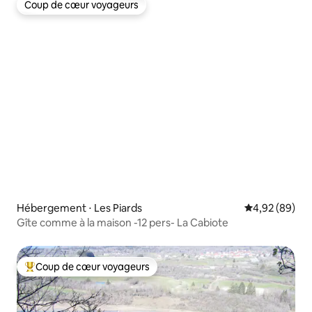
Coup de cœur voyageurs
Coup de cœur voyageurs
Hébergement ⋅ Les Piards
Évaluation mo
4,92 (89)
Gîte comme à la maison -12 pers- La Cabiote
Coup de cœur voyageurs
Coups de cœur voyageurs les plus appréciés