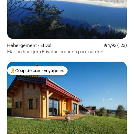
Hébergement ⋅ Étival
Évaluation moy
4,93 (123)
Maison haut jura Etival au cœur du parc naturel
Coup de cœur voyageurs
Coups de cœur voyageurs les plus appréciés