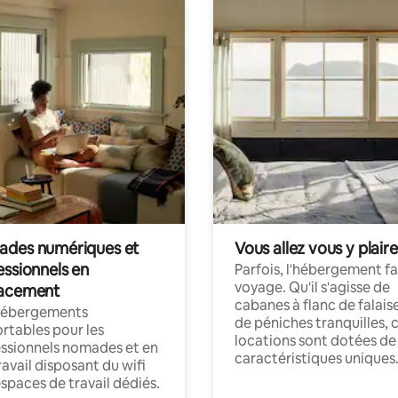
des numériques et
Vous allez vous y plaire
essionnels en
Parfois, l'hébergement fai
voyage. Qu'il s'agisse de
acement
cabanes à flanc de falais
hébergements
de péniches tranquilles, 
rtables pour les
locations sont dotées de
ssionnels nomades et en
caractéristiques uniques
ravail disposant du wifi
espaces de travail dédiés.