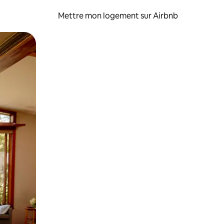
Mettre mon logement sur Airbnb
sant glisser.