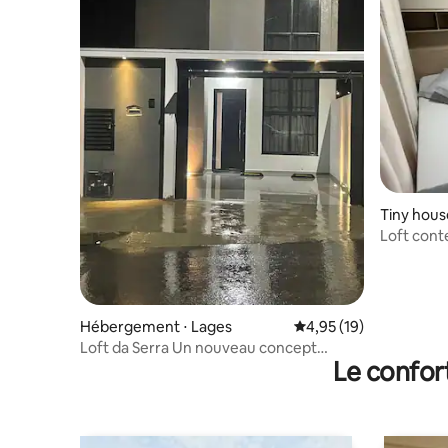
Tiny hous
Loft cont
Hébergement ⋅ Lages
Évaluation moyenne su
4,95 (19)
Loft da Serra Un nouveau concept
Le confor
d'hébergement