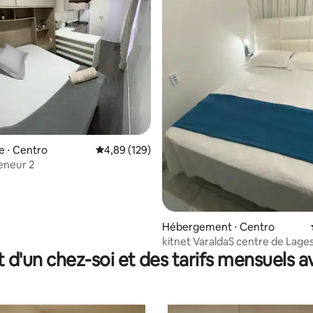
e ⋅ Centro
Évaluation moyenne sur la base de 129 commen
4,89 (129)
eneur 2
Hébergement ⋅ Centro
r la base de 19 commentaires : 4,95 sur 5
kitnet VaraldaS centre de Lages
t d'un chez-soi et des tarifs mensuels 
garage)