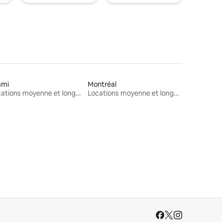
ami
Montréal
Locations moyenne et longue durée
Locations moyenne et longue durée