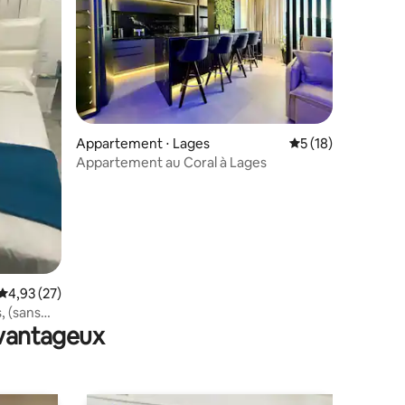
Appartement ⋅ Lages
Évaluation moyenne
5 (18)
Appartement au Coral à Lages
taires : 4,89 sur 5
Évaluation moyenne sur la base de 27 commentaires : 4,93 sur 5
4,93 (27)
, (sans
avantageux