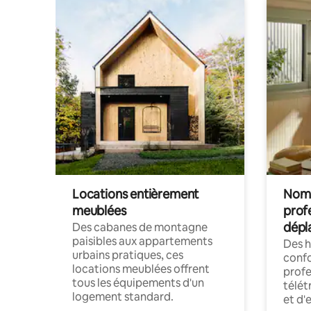
Locations entièrement
Noma
meublées
prof
dépl
Des cabanes de montagne
paisibles aux appartements
Des 
urbains pratiques, ces
confo
locations meublées offrent
profe
tous les équipements d'un
télét
logement standard.
et d'