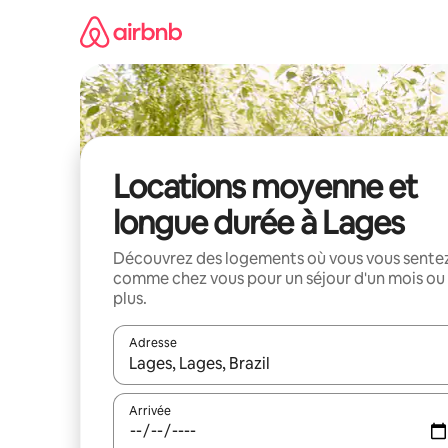
Aller
directement
au
contenu
Locations moyenne et
longue durée à Lages
Découvrez des logements où vous vous sente
comme chez vous pour un séjour d'un mois ou
plus.
Adresse
Lorsque les résultats s'affichent, utilisez les flèc
Arrivée