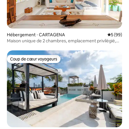
Hébergement ⋅ CARTAGENA
Évaluation
5 (99)
Maison unique de 2 chambres, emplacement privilégié,
balcon et piscine
Coup de cœur voyageurs
Coup de cœur voyageurs