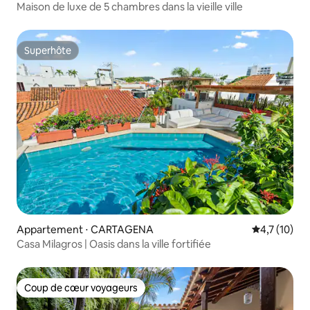
Maison de luxe de 5 chambres dans la vieille ville
Superhôte
Superhôte
Appartement ⋅ CARTAGENA
Évaluation m
4,7 (10)
Casa Milagros | Oasis dans la ville fortifiée
Coup de cœur voyageurs
Coup de cœur voyageurs