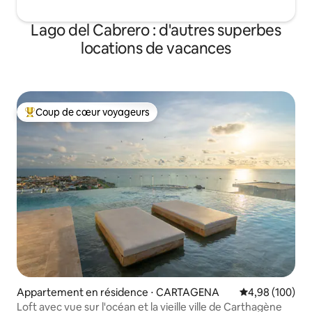
Lago del Cabrero : d'autres superbes
locations de vacances
Coup de cœur voyageurs
Coups de cœur voyageurs les plus appréciés
Appartement en résidence ⋅ CARTAGENA
Évaluation moy
4,98 (100)
Loft avec vue sur l'océan et la vieille ville de Carthagène