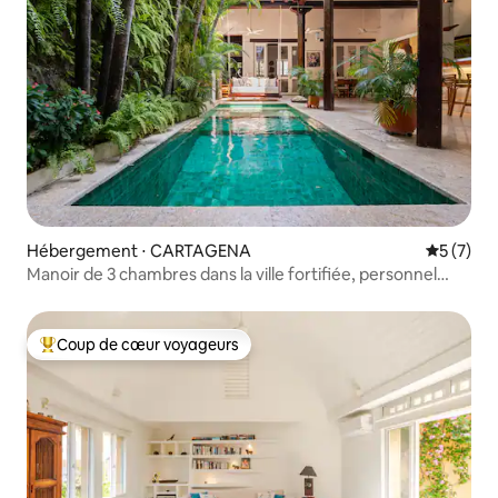
Hébergement ⋅ CARTAGENA
Évaluatio
5 (7)
Manoir de 3 chambres dans la ville fortifiée, personnel
inclus
Coup de cœur voyageurs
Coups de cœur voyageurs les plus appréciés