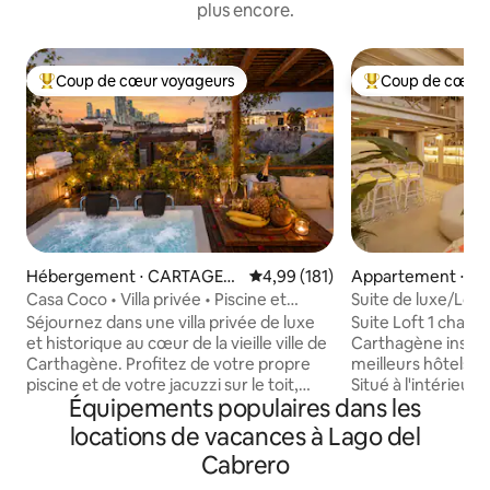
plus encore.
Coup de cœur voyageurs
Coup de cœur 
Coups de cœur voyageurs les plus appréciés
Coups de cœur vo
Hébergement ⋅ CARTAGEN
Évaluation moyenne sur la base 
4,99 (181)
Appartement ⋅ 
A
Casa Coco • Villa privée • Piscine et
Suite de luxe/Loft
jacuzzi sur le toit
Séjournez dans une villa privée de luxe
Suite Loft 1 cham
et historique au cœur de la vieille ville de
Carthagène inspir
Carthagène. Profitez de votre propre
meilleurs hôtels 5
piscine et de votre jacuzzi sur le toit,
Situé à l'intérieur 
Équipements populaires dans les
parfaits pour des journées de détente et
ville, à distance 
des soirées au coucher du soleil. Situé
boutiques, des di
locations de vacances à Lago del
dans le célèbre quartier de Getsemaní, à
restaurants, des b
Cabrero
distance de marche des restaurants, des
bars. Profitez de 
rues historiques du Centro et de la vie
ville classée au p