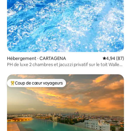
Hébergement ⋅ CARTAGENA
Évaluation mo
4,94 (87)
PH de luxe 2 chambres et jacuzzi privatif sur le toit Wallet
Cit
Coup de cœur voyageurs
Coups de cœur voyageurs les plus appréciés