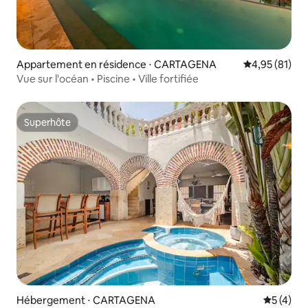
Appartement en résidence ⋅ CARTAGENA
Évaluation mo
4,95 (81)
Vue sur l'océan • Piscine • Ville fortifiée
Superhôte
Superhôte
Hébergement ⋅ CARTAGENA
Évaluatio
5 (4)