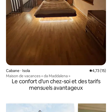
Cabane ⋅ Isola
Évaluation mo
4,73 (15)
Maison de vacances « da Maddalena »
Le confort d'un chez-soi et des tarifs
mensuels avantageux