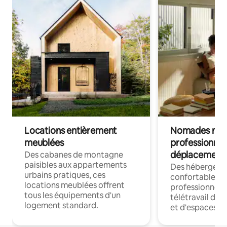
Locations entièrement
Nomades num
meublées
professionnel
déplacement
Des cabanes de montagne
paisibles aux appartements
Des hébergem
urbains pratiques, ces
confortables p
locations meublées offrent
professionnels
tous les équipements d'un
télétravail dis
logement standard.
et d'espaces de