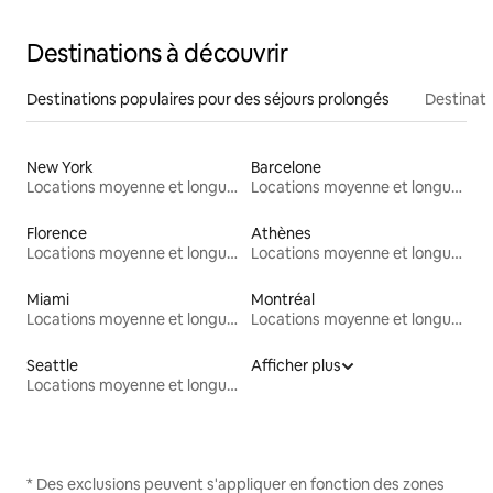
Destinations à découvrir
Destinations populaires pour des séjours prolongés
Destinati
New York
Barcelone
Locations moyenne et longue durée
Locations moyenne et longue durée
Florence
Athènes
Locations moyenne et longue durée
Locations moyenne et longue durée
Miami
Montréal
Locations moyenne et longue durée
Locations moyenne et longue durée
Seattle
Afficher plus
Locations moyenne et longue durée
* Des exclusions peuvent s'appliquer en fonction des zones