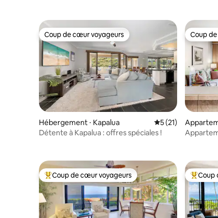
Coup de cœur voyageurs
Coup de
Coup de cœur voyageurs
Coup de
Hébergement ⋅ Kapalua
Évaluation moyenne
5 (21)
Appartem
Napili-H
Détente à Kapalua : offres spéciales !
Appartem
| Vue sur 
Coup de cœur voyageurs
Coup 
Coups de cœur voyageurs les plus appréciés
Coups de