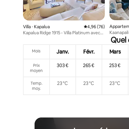
Apparteme
Villa ⋅ Kapalua
Évaluation moyenne sur
4,96 (76)
napali
Kaanapali 
Kapalua Ridge 1915 - Villa Platinum avec
Quel 
Complexe 
vue sur l'océan
climatisat
Mois
Janv.
Févr.
Mars
303 €
265 €
253 €
Prix
moyen
23 °C
23 °C
23 °C
Temp.
moy.