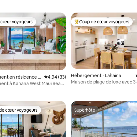
 cœur voyageurs
Coup de cœur voyageurs
 cœur voyageurs
Coups de cœur voyageurs les p
Hébergement ⋅ Lahaina
 sur la base de 21 commentaires : 5 sur 5
ent en résidence ⋅
Évaluation moyenne sur la base de 33 commen
4,94 (33)
Maison de plage de luxe avec 
onokowai
ent à Kahana West Maui Beach
à Pualei
l'océan et piscine
de cœur voyageurs
Superhôte
 cœur voyageurs les plus appréciés
Superhôte