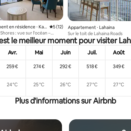
nt en résidence ⋅ Kaa
Évaluation moyenne sur la base de 12 co
5 (12)
 la base de 76 commentaires : 4,96 sur 5
Appartement ⋅ Lahaina
Shores : vue sur l'océan –
Sur le toit de Lahaina Roads
est le meilleur moment pour visiter Lah
hôtelier en bord de mer avec
ion
Avr.
Mai
Juin
Juil.
Août
259 €
274 €
292 €
518 €
349 €
24 °C
25 °C
26 °C
27 °C
27 °C
Plus d'informations sur Airbnb