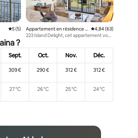
mmentaires : 5 sur 5
Évaluation moyenne sur la base de 5 commentaires : 5 sur 5
5 (5)
Appartement en résidence ⋅
Évaluation moyenne su
4,84 (63)
Napili-Honokowai
223 Island Delight, cet appartement vous
aina ?
appelle
Sept.
Oct.
Nov.
Déc.
309 €
290 €
312 €
312 €
27 °C
26 °C
25 °C
24 °C