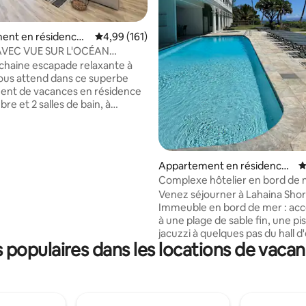
 la base de 182 commentaires : 4,95 sur 5
ent en résidence ⋅
Évaluation moyenne sur la base de 161 comme
4,99 (161)
VEC VUE SUR L'OCÉAN
NT RÉNOVÉ, À QUELQUES PAS
chaine escapade relaxante à
AGE
ous attend dans ce superbe
ent de vacances en résidence
re et 2 salles de bain, à
pas de la plage de Kapalua Bay
 côté du Resort at Kapalua Bay
ement Montage). Votre groupe,
personnes, sera ravi de
Appartement en résidence ⋅
É
 le confort de ce logement, qui
Lahaina
Complexe hôtelier en bord de 
 de 102 m² d'espace de vie.
studio paisible avec vue sur la
Venez séjourner à Lahaina Shore
ccès facile à des parcours de
Immeuble en bord de mer : acc
hampionnat, à des restaurants
à une plage de sable fin, une pi
à des sentiers de
jacuzzi à quelques pas du hall d
ndonnée, à des spas et à
populaires dans les locations de vacan
Vue sur la montagne : réveillez
 baies/plages pour la plongée
avec de superbes levers de sole
 le surf et la détente, c'est le
votre lanai du 5e étage - Ensolei
épart idéal.
clair : l'ouest de Maui compte e
moyenne ~290 jours ensoleillés/