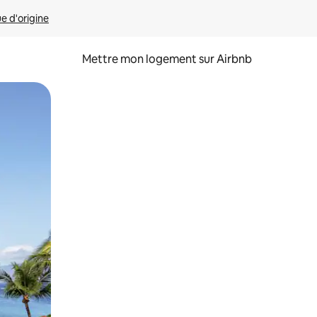
ue d'origine
Mettre mon logement sur Airbnb
sant glisser.