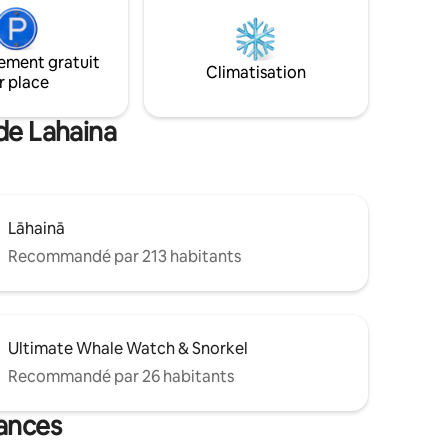
elques
verts
ina
ement gratuit
rants
Climatisation
r place
seulement
rer l'île
de Lahaina
Lāhainā
Recommandé par 213 habitants
Ultimate Whale Watch & Snorkel
Recommandé par 26 habitants
cances