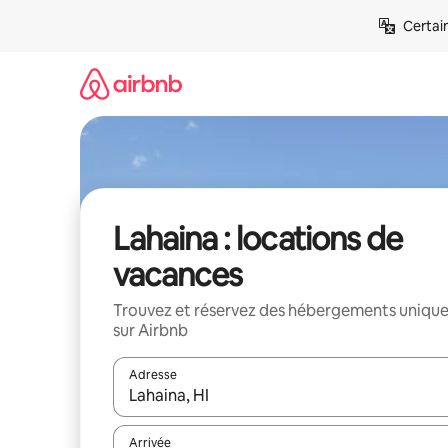
Aller
Certai
directement
au
contenu
Lahaina : locations de
vacances
Trouvez et réservez des hébergements uniqu
sur Airbnb
Adresse
Lorsque les résultats s'affichent, utilisez les flèc
Arrivée