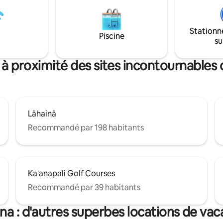
Commodités à proximité : à qu
minutes en voiture de lieux ou
comme le Cannery Mall, le Laha
Stationn
Gateway Center et des restau
Piscine
su
classiques - Ouest de Maui : à 
~35 minutes de l'aéroport Remarque :
voiture recommandée pour explo
 à proximité des sites incontournables 
Lāhainā
Recommandé par 198 habitants
Ka'anapali Golf Courses
Recommandé par 39 habitants
na : d'autres superbes locations de va