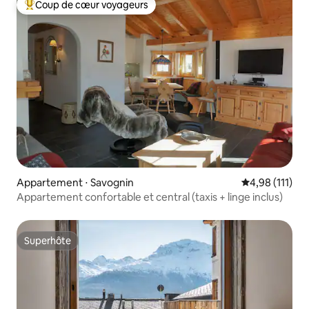
Coup de cœur voyageurs
Coups de cœur voyageurs les plus appréciés
Appartement ⋅ Savognin
Évaluation moy
4,98 (111)
Appartement confortable et central (taxis + linge inclus)
Superhôte
Superhôte