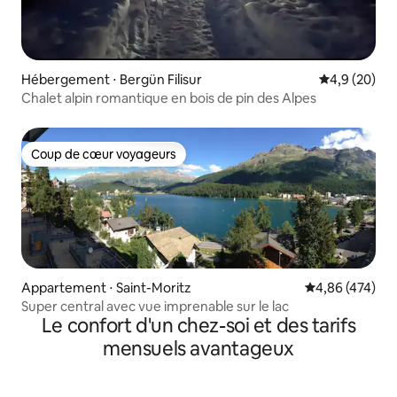
Hébergement ⋅ Bergün Filisur
Évaluation m
4,9 (20)
Chalet alpin romantique en bois de pin des Alpes
Coup de cœur voyageurs
Coup de cœur voyageurs
Appartement ⋅ Saint-Moritz
Évaluation moy
4,86 (474)
Super central avec vue imprenable sur le lac
Le confort d'un chez-soi et des tarifs
mensuels avantageux