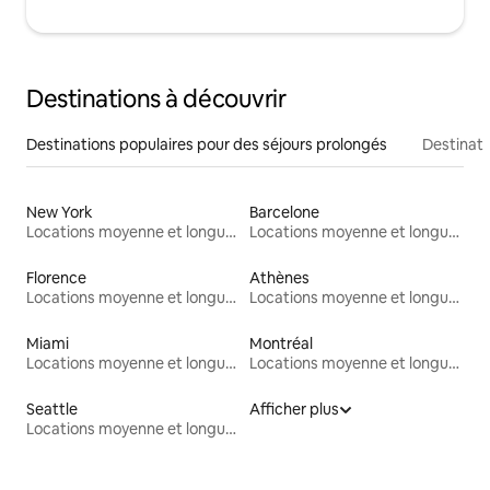
Destinations à découvrir
Destinations populaires pour des séjours prolongés
Destinati
New York
Barcelone
Locations moyenne et longue durée
Locations moyenne et longue durée
Florence
Athènes
Locations moyenne et longue durée
Locations moyenne et longue durée
Miami
Montréal
Locations moyenne et longue durée
Locations moyenne et longue durée
Seattle
Afficher plus
Locations moyenne et longue durée