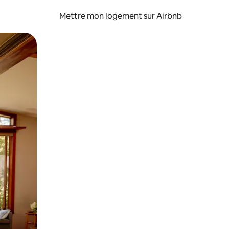
Mettre mon logement sur Airbnb
sant glisser.