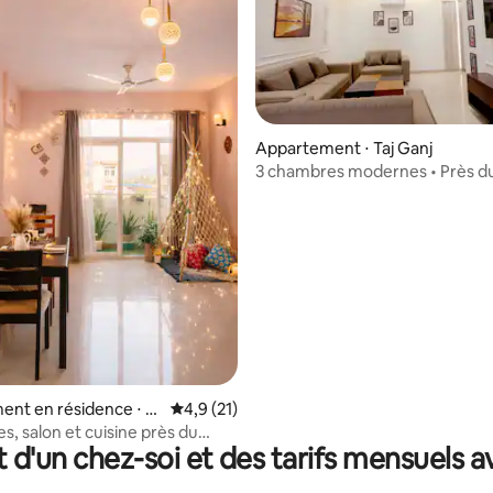
Appartement ⋅ Taj Ganj
3 chambres modernes • Près d
Taj Mahal | Par Supremo Stays
la base de 200 commentaires : 4,73 sur 5
nt en résidence ⋅ T
Évaluation moyenne sur la base de 21 comm
4,9 (21)
s, salon et cuisine près du
t d'un chez-soi et des tarifs mensuels 
| Piscine et salle de
lcon | Luxe