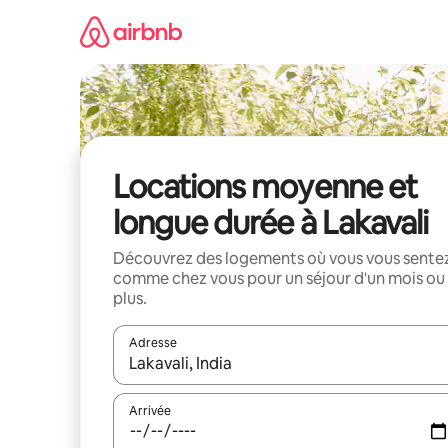
Aller
directement
au
contenu
Locations moyenne et
longue durée à Lakavali
Découvrez des logements où vous vous sente
comme chez vous pour un séjour d'un mois ou
plus.
Adresse
Lorsque les résultats s'affichent, utilisez les flèc
Arrivée