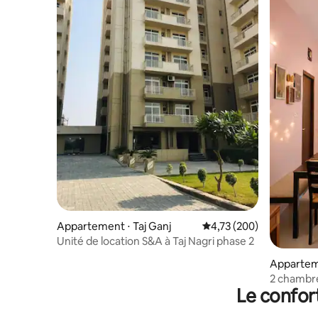
Appartement ⋅ Taj Ganj
Évaluation moyenne sur 
4,73 (200)
Unité de location S&A à Taj Nagri phase 2
Apparteme
aj Ganj
2 chambre
Le confor
Taj Mahal 
sport | Ba