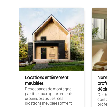
Locations entièrement
Noma
meublées
prof
dépl
Des cabanes de montagne
paisibles aux appartements
Des 
urbains pratiques, ces
confo
locations meublées offrent
profe