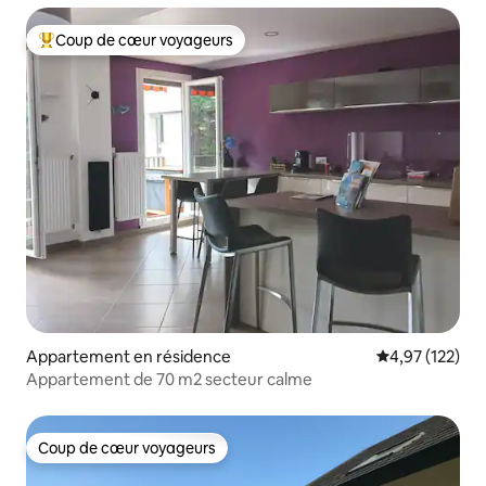
Coup de cœur voyageurs
Coups de cœur voyageurs les plus appréciés
Appartement en résidence
Évaluation moy
4,97 (122)
Appartement de 70 m2 secteur calme
Coup de cœur voyageurs
Coup de cœur voyageurs