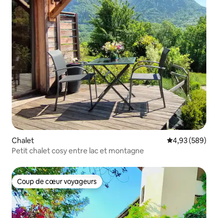
Chalet
Évaluation moy
4,93 (589)
Petit chalet cosy entre lac et montagne
Coup de cœur voyageurs
Coup de cœur voyageurs