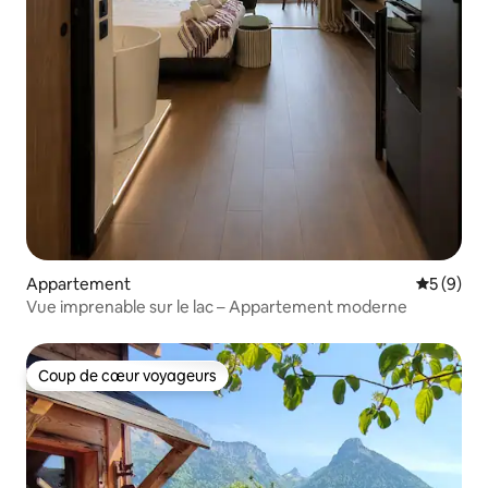
Appartement
Évaluatio
5 (9)
Vue imprenable sur le lac – Appartement moderne
Coup de cœur voyageurs
Coup de cœur voyageurs