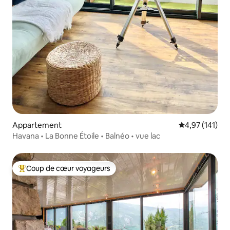
Appartement
Évaluation moy
4,97 (141)
Havana • La Bonne Étoile • Balnéo • vue lac
Coup de cœur voyageurs
Coups de cœur voyageurs les plus appréciés