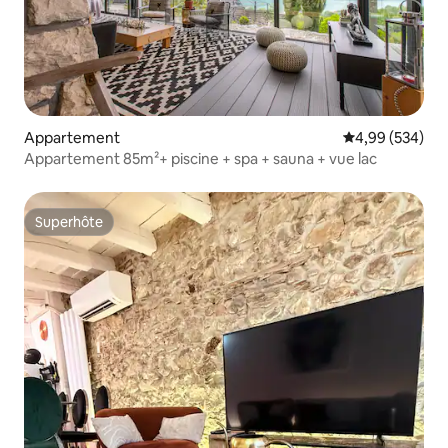
Appartement
Évaluation moy
4,99 (534)
Appartement 85m²+ piscine + spa + sauna + vue lac
Superhôte
Superhôte