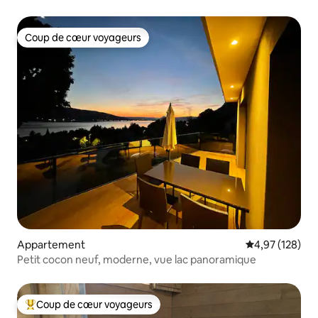
Coup de cœur voyageurs
Coup de cœur voyageurs
Appartement
Évaluation moy
4,97 (128)
Petit cocon neuf, moderne, vue lac panoramique
Coup de cœur voyageurs
Coups de cœur voyageurs les plus appréciés