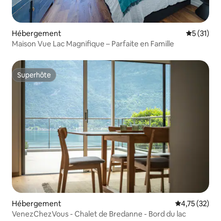
Hébergement
Évaluation
5 (31)
Maison Vue Lac Magnifique – Parfaite en Famille
Superhôte
Superhôte
Hébergement
Évaluation mo
4,75 (32)
VenezChezVous - Chalet de Bredanne - Bord du lac