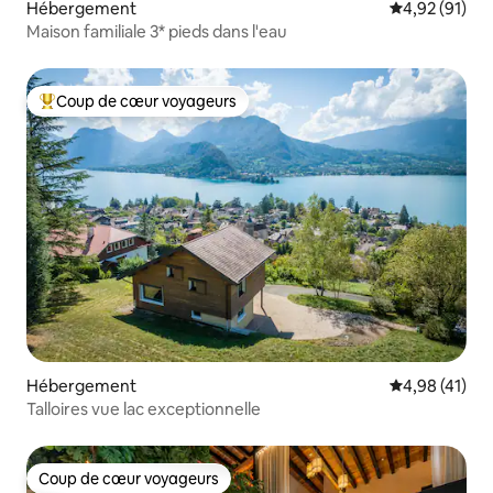
Hébergement
Évaluation mo
4,92 (91)
Maison familiale 3* pieds dans l'eau
Coup de cœur voyageurs
Coups de cœur voyageurs les plus appréciés
Hébergement
Évaluation mo
4,98 (41)
Talloires vue lac exceptionnelle
Coup de cœur voyageurs
Coup de cœur voyageurs