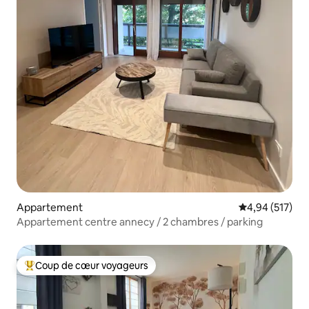
Appartement
Évaluation moy
4,94 (517)
Appartement centre annecy / 2 chambres / parking
Coup de cœur voyageurs
Coups de cœur voyageurs les plus appréciés