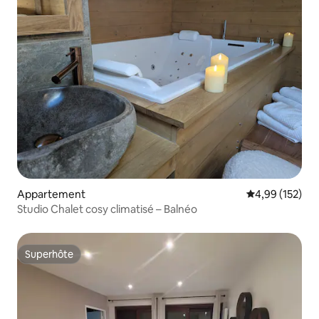
Appartement
Évaluation moy
4,99 (152)
Studio Chalet cosy climatisé – Balnéo
Superhôte
Superhôte