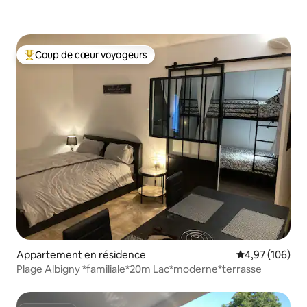
Coup de cœur voyageurs
Coups de cœur voyageurs les plus appréciés
Appartement en résidence
Évaluation moy
4,97 (106)
Plage Albigny *familiale*20m Lac*moderne*terrasse