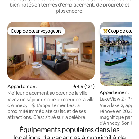
bien notés en termes d'emplacement, de propreté et
plus encore.
Coup de cœur voyageurs
Coup de cœur 
Coup de cœur voyageurs
Coups de cœur vo
Appartement
Évaluation moyenne sur la base
4,9 (124)
Appartement
Meilleur placement au cœur de la ville
LakeView 2 - Prem
Vivez un séjour unique au cœur de la ville
du lac
View lake 2, appa
d’Annecy ! ☀️ L’appartement est à
rénové en 2022, vo
proximité immédiate du lac et de ses
magnifique panora
attractions. C’est situé sur la célèbre
d'Annecy. Son bal
place Saint-Maurice : les plus beaux lieux,
Équipements populaires dans les
vous permettra d'
au dessus des canaux, au plus près des
pleinement. Idéalement situé, vous êtes
monuments historiques de la ville. Un
locations de vacances à proximité de