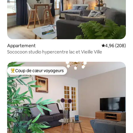
Appartement
Évaluation moy
4,96 (208)
Sococoon studio hypercentre lac et Vieille Ville
Coup de cœur voyageurs
Coups de cœur voyageurs les plus appréciés