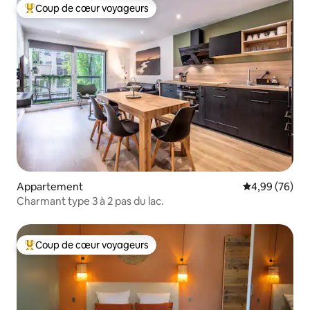
Coup de cœur voyageurs
Coups de cœur voyageurs les plus appréciés
Appartement
Évaluation mo
4,99 (76)
Charmant type 3 à 2 pas du lac.
Coup de cœur voyageurs
Coups de cœur voyageurs les plus appréciés