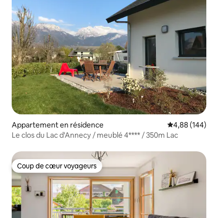
Appartement en résidence
Évaluation moy
4,88 (144)
Le clos du Lac d'Annecy / meublé 4**** / 350m Lac
Coup de cœur voyageurs
Coup de cœur voyageurs