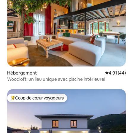
Hébergement
Évaluation mo
4,91 (44)
Woodloft, un lieu unique avec piscine intérieure!
Coup de cœur voyageurs
Coups de cœur voyageurs les plus appréciés