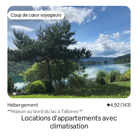
Coup de cœur voyageurs
Coup de cœur voyageurs
Hébergement
Évaluation moy
4,92 (143)
**Maison au bord du lac à Talloires **
Locations d'appartements avec
climatisation