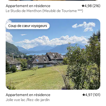
Appartement en résidence
Évaluation moy
4,98 (216)
Le Studio de Menthon (Meublé de Tourisme ***)
Coup de cœur voyageurs
Coup de cœur voyageurs
Appartement en résidence
Évaluation moy
4,97 (101)
Jolie vue lac /Rez-de-jardin