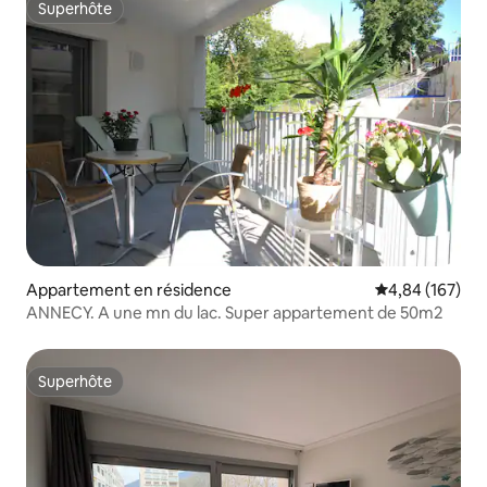
Superhôte
Superhôte
Appartement en résidence
Évaluation moy
4,84 (167)
ANNECY. A une mn du lac. Super appartement de 50m2
Superhôte
Superhôte