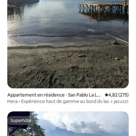
Appartement en résidence ⋅ San Pablo La Lag
Évaluation moy
4,82 (275)
una
Hera • Expérience haut de gamme au bord du lac + jacuzzi
Superhôte
Superhôte