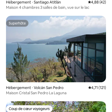
Hébergement ⋅ Santiago Atitlán
Évaluation mo
4,88 (42)
Maison 4 chambres 3 salles de bain, vue sur le lac
Superhôte
Superhôte
Hébergement ⋅ Volcán San Pedro
Évaluation mo
4,71 (121)
Maison Cristal San Pedro La Laguna
Coup de cœur voyageurs
Coup de cœur voyageurs