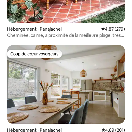
Hébergement ⋅ Panajachel
Évaluation moy
4,87 (279)
Cheminée, calme, à proximité de la meilleure plage, très
confortable
Coup de cœur voyageurs
Coup de cœur voyageurs
Hébergement ⋅ Panajachel
Évaluation moy
4,89 (201)