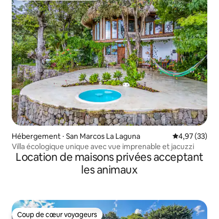
Hébergement ⋅ San Marcos La Laguna
Évaluation mo
4,97 (33)
Villa écologique unique avec vue imprenable et jacuzzi
Location de maisons privées acceptant
les animaux
Coup de cœur voyageurs
Coup de cœur voyageurs