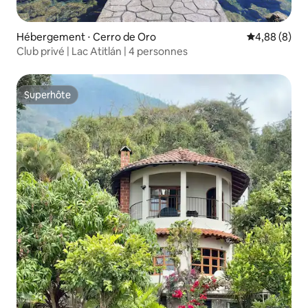
Hébergement ⋅ Cerro de Oro
Évaluation m
4,88 (8)
Club privé | Lac Atitlán | 4 personnes
Superhôte
Superhôte