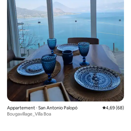
Appartement ⋅ San Antonio Palopó
Évaluation mo
4,69 (68)
Bougavillage_Villa Boa