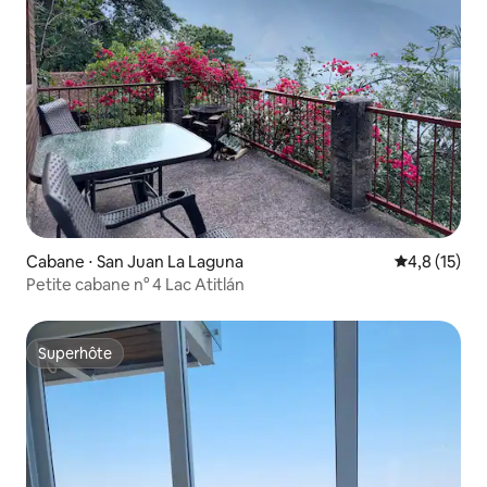
Cabane ⋅ San Juan La Laguna
Évaluation m
4,8 (15)
Petite cabane n° 4 Lac Atitlán
Superhôte
Superhôte