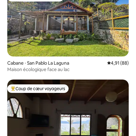
Cabane ⋅ San Pablo La Laguna
Évaluation mo
4,91 (88)
Maison écologique face au lac
Coup de cœur voyageurs
Coups de cœur voyageurs les plus appréciés