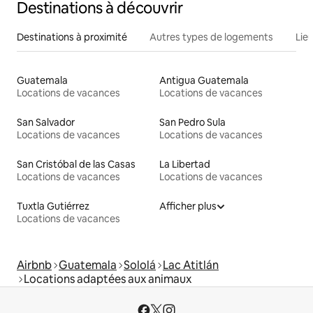
Destinations à découvrir
Destinations à proximité
Autres types de logements
Lie
Guatemala
Antigua Guatemala
Locations de vacances
Locations de vacances
San Salvador
San Pedro Sula
Locations de vacances
Locations de vacances
San Cristóbal de las Casas
La Libertad
Locations de vacances
Locations de vacances
Tuxtla Gutiérrez
Afficher plus
Locations de vacances
Airbnb
Guatemala
Sololá
Lac Atitlán
Locations adaptées aux animaux