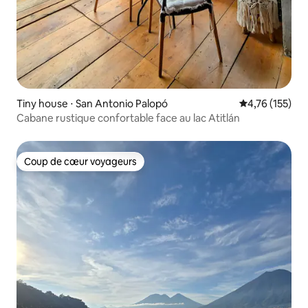
Tiny house ⋅ San Antonio Palopó
Évaluation moy
4,76 (155)
Cabane rustique confortable face au lac Atitlán
Coup de cœur voyageurs
Coup de cœur voyageurs