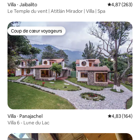
Villa ⋅ Jaibalito
Évaluation moy
4,87 (263)
Le Temple du vent | Atitlán Mirador | Villa | Spa
Coup de cœur voyageurs
Coup de cœur voyageurs
Villa ⋅ Panajachel
Évaluation moy
4,83 (164)
Villa 6 - Lune du Lac