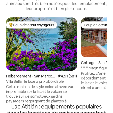
animaux sont très bien notées pour leur emplacement,
leur propreté et bien plus encore.
Coup de cœur voyageurs
Coup de cœur vo
Coups de cœur voyageurs les plus appréciés
Coup de cœur vo
Cottage ⋅ San Ped
una
*****Magnifique vil
une plage confort
Profitez d'une pis
Hébergement ⋅ San Marcos
Évaluation moyenne sur la base 
4,91 (581)
débordement avec
La Laguna
Villa Bella : le luxe à prix abordable
le lac et le volcan,
Cette maison de style colonial avec vue
direct à une plage
imprenable sur le lac et le volcan se
devant la maison.
trouve sur de somptueux jardins
locations reculées
paysagers regorgeant de plantes à
Lago se trouve à S
Lac Atitlán : équipements populaires
fleurs et d'arbres typiques de la région.
ville la plus accuei
Parfait pour les professionnels de la ville
magasins, des café