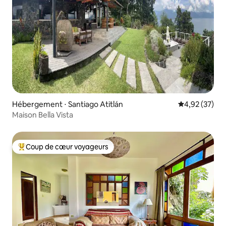
Hébergement ⋅ Santiago Atitlán
Évaluation mo
4,92 (37)
Maison Bella Vista
Coup de cœur voyageurs
Coups de cœur voyageurs les plus appréciés