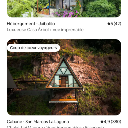
Hébergement ⋅ Jaibalito
Évaluation
5 (42)
Luxueuse Casa Árbol + vue imprenable
Coup de cœur voyageurs
Coup de cœur voyageurs
Cabane ⋅ San Marcos La Laguna
Évaluation mo
4,9 (380)
Chalet tipi Madera • Vues imprenables • Escapade