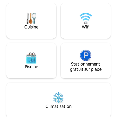
avec un grand parasol rétractable et un
size, une climatis
ensemble de table et de chaises en teck.
Wi-Fi rapide, cette
Le niveau supérieur du loft dispose d'un
tout ce dont vous
balcon spacieux avec un hamac
séjour parfait sur 
surdimensionné et des chaises
minutes de la char
Cuisine
Wifi
Acapulco, un salon, une salle à manger
Antonio Palopó, c'e
et une cuisine entièrement équipée. Au
profiter de la natur
niveau inférieur du loft, vous trouverez
des couchers de sol
deux chambres séparées par une pièce
familiale. La chambre avant dispose de
deux lits jumeaux (qui peuvent être
combinés pour faire un lit king-size) et
de fenêtres du sol au plafond. La
Stationnement
Piscine
chambre arrière dispose d'un lit Queen
gratuit sur place
Size. Le niveau inférieur du loft dispose
également d'une salle de bain spacieuse,
avec douche à effet pluie et beaucoup
d'eau chaude. Les villages voisins de
Panajachel et Santa Catarina Palopo sont
accessibles à pied en 15 à 20 minutes
environ, ou en tuk-tuk (moto-taxi à trois
Climatisation
roues) en 5 minutes environ. Les autres
équipements comprennent : • Wi-Fi