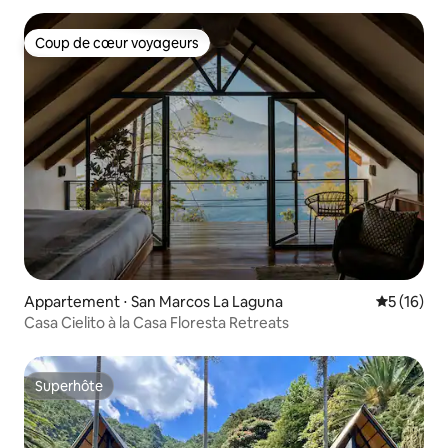
Coup de cœur voyageurs
Coup de cœur voyageurs
Appartement ⋅ San Marcos La Laguna
Évaluation
5 (16)
Casa Cielito à la Casa Floresta Retreats
Superhôte
Superhôte