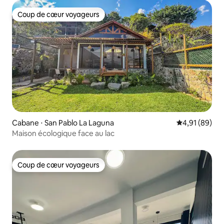
tous les trois jours. Des serviettes
Coup de cœur voyageurs
propres, des draps, etc. sont disponibles
Coup de cœur voyageurs
sur demande.
Cabane ⋅ San Pablo La Laguna
Évaluation mo
4,91 (89)
Maison écologique face au lac
Coup de cœur voyageurs
Coup de cœur voyageurs