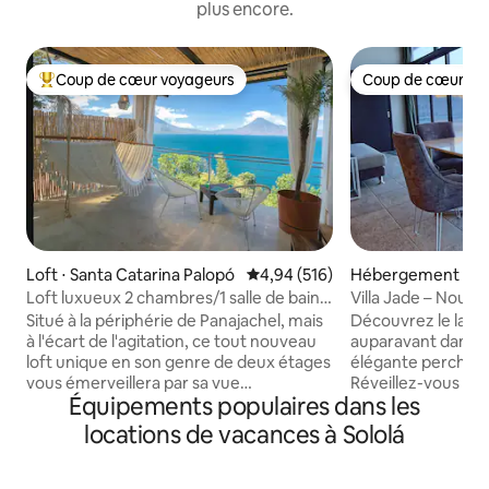
plus encore.
Coup de cœur voyageurs
Coup de cœur vo
Coups de cœur voyageurs les plus appréciés
Coup de cœur vo
Loft ⋅ Santa Catarina Palopó
Évaluation moyenne sur la base 
4,94 (516)
Hébergement ⋅ Sa
Palopó
Loft luxueux 2 chambres/1 salle de bain
Villa Jade – Nouve
avec jacuzzi près de Pana
Situé à la périphérie de Panajachel, mais
Découvrez le lac 
à l'écart de l'agitation, ce tout nouveau
auparavant dans c
loft unique en son genre de deux étages
élégante perchée 
vous émerveillera par sa vue
Réveillez-vous av
Équipements populaires dans les
panoramique à 180 degrés sur le lac
panoramique, dét
Atitlan et les villages environnants.
votre jacuzzi exté
locations de vacances à Sololá
Profitez de la vue depuis presque tous
détendez-vous dan
les coins de cette propriété, y compris le
extérieur sous les
jacuzzi situé sur une terrasse privée
cuisine entièremen