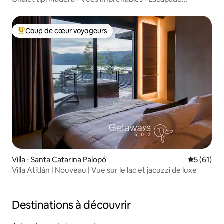
tranquille
Coup de cœur voyageurs
Coups de cœur voyageurs les plus appréciés
Villa ⋅ Santa Catarina Palopó
Évaluation
5 (61)
Villa Atitlán | Nouveau | Vue sur le lac et jacuzzi de luxe
Destinations à découvrir