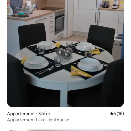
Appartement ⋅ Siófok
Évaluation
5 (16)
Appartement Lake Lighthouse