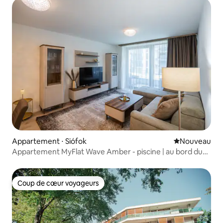
Appartement ⋅ Siófok
Nouvel hébe
Nouveau
Appartement MyFlat Wave Amber - piscine | au bord du
lac
Coup de cœur voyageurs
Coup de cœur voyageurs