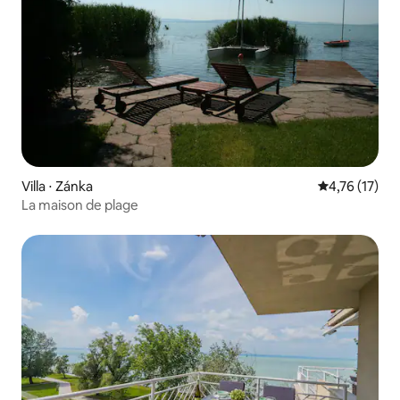
Villa ⋅ Zánka
Évaluation mo
4,76 (17)
La maison de plage