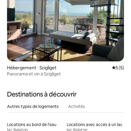
Hébergement ⋅ Szigliget
Évaluatio
5 (5)
Panorama et vin à Szigliget
Destinations à découvrir
Autres types de logements
Activités
Locations au bord de l'eau
Locations avec accès à un lac
lac Balaton
lac Balaton