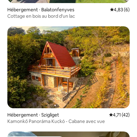
Hébergement ⋅ Balatonfenyves
Évaluation m
4,83 (6)
Cottage en bois au bord d'un lac
Hébergement ⋅ Szigliget
Évaluation mo
4,71 (42)
Kamonkő Panoráma Kuckó - Cabane avec vue