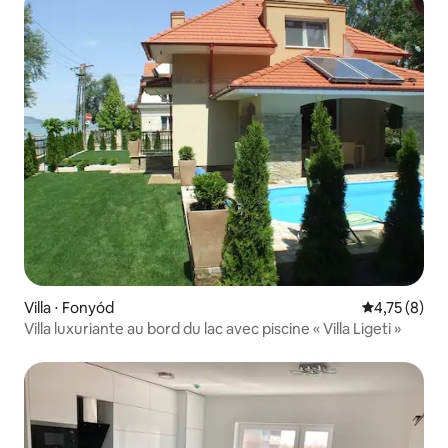
Villa ⋅ Fonyód
Évaluation m
4,75 (8)
Villa luxuriante au bord du lac avec piscine « Villa Ligeti »