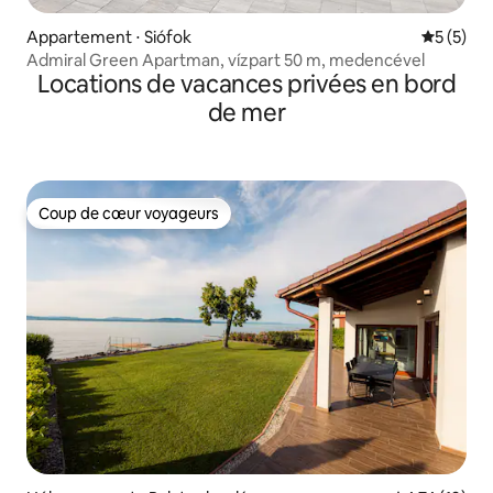
Appartement ⋅ Siófok
Évaluatio
5 (5)
Admiral Green Apartman, vízpart 50 m, medencével
Locations de vacances privées en bord
de mer
Coup de cœur voyageurs
Coup de cœur voyageurs