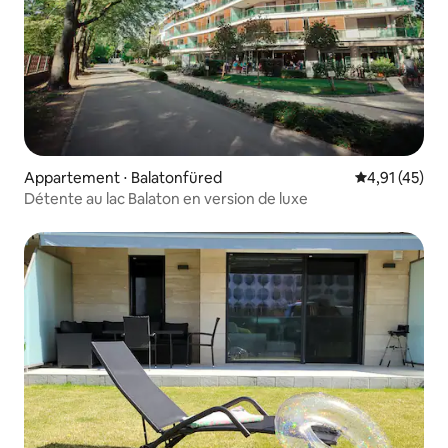
Appartement ⋅ Balatonfüred
Évaluation mo
4,91 (45)
Détente au lac Balaton en version de luxe