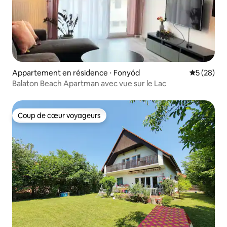
Appartement en résidence ⋅ Fonyód
Évaluation
5 (28)
Balaton Beach Apartman avec vue sur le Lac
Coup de cœur voyageurs
Coup de cœur voyageurs