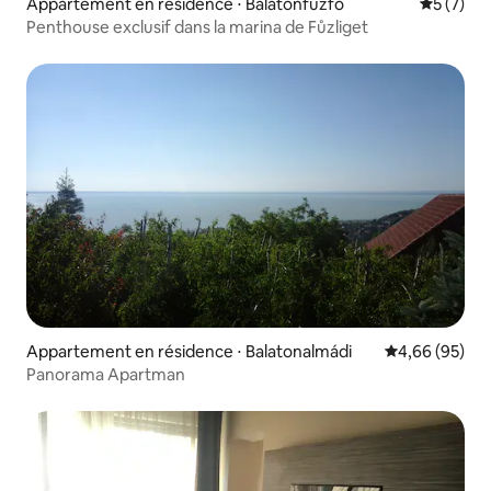
Appartement en résidence ⋅ Balatonfűzfő
Évaluatio
5 (7)
Penthouse exclusif dans la marina de Fůzliget
Appartement en résidence ⋅ Balatonalmádi
Évaluation mo
4,66 (95)
Panorama Apartman