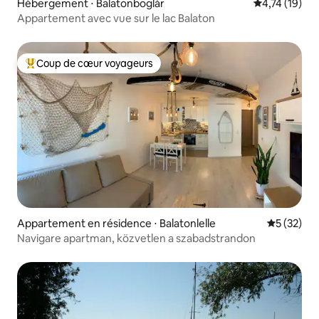
Hébergement ⋅ Balatonboglár
Évaluation mo
4,74 (19)
Appartement avec vue sur le lac Balaton
Coup de cœur voyageurs
Coups de cœur voyageurs les plus appréciés
Appartement en résidence ⋅ Balatonlelle
Évaluation
5 (32)
Navigare apartman, közvetlen a szabadstrandon