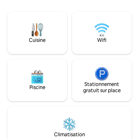
Libás ! Appartement penthouse de
les environs) et t
110 m², 3 pièces, récemment construit,
animaux n'est pa
dans un parc arboré ! 67 m² : salon avec
facteur de réducti
cuisine américaine + 2 chambres + coin
tenir compte lors d
bureau + 1 salle de bain + 2 demi-salles
prix est pour le r
de bain avec 2 toilettes + hall d'entrée.
uniquement et es
Terrasse circulaire de 37 m², chaque
6 adultes. L'appa
Cuisine
Wifi
chambre ayant sa propre sortie.
dispose d'une ent
Internet : 300/150 mb/s À côté du lac
l'extérieur et peut
Balaton, sans vis-à-vis !
2 adultes et 2-3 en
Stationnement
Piscine
gratuit sur place
Climatisation