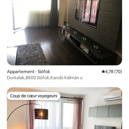
Appartement ⋅ Siófok
Évaluation mo
4,78 (70)
Dorkalak,8600 Siófok,Kandó Kálmán u
Coup de cœur voyageurs
Coup de cœur voyageurs