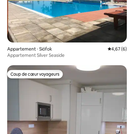
Appartement ⋅ Siófok
Évaluation m
4,67 (6)
Appartement Silver Seaside
Coup de cœur voyageurs
Coup de cœur voyageurs