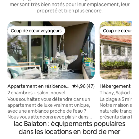
mer sont très bien notés pour leur emplacement, leur
propreté et bien plus encore.
Coup de cœur voyageurs
Coup de cœur vo
Coup de cœur voyageurs
Coup de cœur vo
Appartement en résidence ⋅
Évaluation moyenne sur la base
4,96 (47)
Hébergement ⋅ Ti
Keszthely
2 chambres + salon, nouvel
Tihany, Sajkod - b
appartement de luxe près de l'eau
Vous souhaitez vous détendre dans un
La plage a 5 min a 
appartement de luxe vraiment unique,
Notre maison est 
avec une ambiance proche de l'eau ?
naturelle tranquil
Nous vous attendons avec plaisir dans
présents dans la n
lac Balaton : équipements populaires
notre appartement équipé de tout le
(fourmis/araignées
confort ! À seulement 5 minutes à pied
maison - guêpes, l
dans les locations en bord de mer
du port de plaisance et de la plage de
d'Esculape, parfois