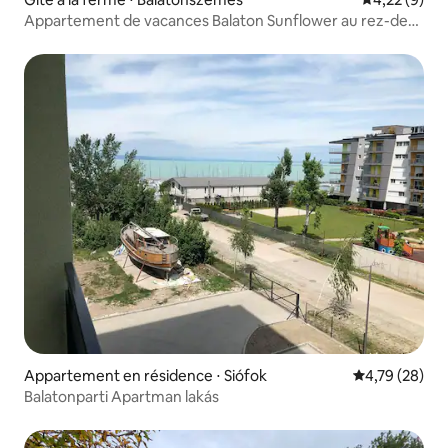
Appartement de vacances Balaton Sunflower au rez-de-
chaussée
Appartement en résidence ⋅ Siófok
Évaluation mo
4,79 (28)
Balatonparti Apartman lakás