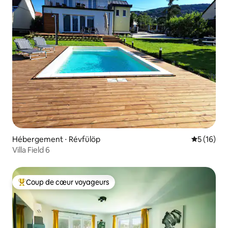
Hébergement ⋅ Révfülöp
Évaluation
5 (16)
Villa Field 6
Coup de cœur voyageurs
Coups de cœur voyageurs les plus appréciés