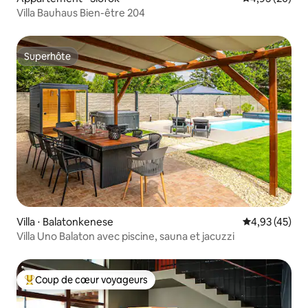
Villa Bauhaus Bien-être 204
Superhôte
Superhôte
Villa ⋅ Balatonkenese
Évaluation mo
4,93 (45)
Villa Uno Balaton avec piscine, sauna et jacuzzi
Coup de cœur voyageurs
Coups de cœur voyageurs les plus appréciés