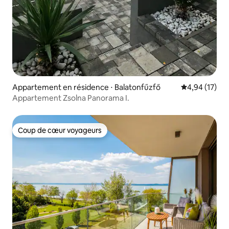
Appartement en résidence ⋅ Balatonfűzfő
Évaluation mo
4,94 (17)
Appartement Zsolna Panorama I.
Coup de cœur voyageurs
Coup de cœur voyageurs