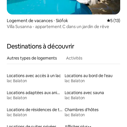
Logement de vacances ⋅ Siófok
Évaluation
5 (13)
Villa Susanna - appartement C dans un jardin de rêve
Destinations à découvrir
Autres types de logements
Activités
Locations avec accès à un lac
Locations au bord de l'eau
lac Balaton
lac Balaton
Locations adaptées aux animaux
Locations avec sauna
lac Balaton
lac Balaton
Locations de résidences de tourisme
Chambres d'hôtes
lac Balaton
lac Balaton
Locations de suites privées
Afficher plus