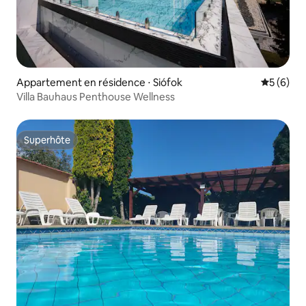
Appartement en résidence ⋅ Siófok
Évaluatio
5 (6)
Villa Bauhaus Penthouse Wellness
Superhôte
Superhôte