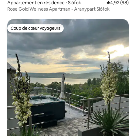
Appartement en résidence ⋅ Siófok
Évaluation mo
4,92 (98)
Rose Gold Wellness Apartman - Aranypart Siófok
Coup de cœur voyageurs
Coup de cœur voyageurs