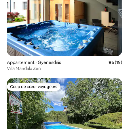
Appartement ⋅ Gyenesdiás
Évaluation
5 (19)
Villa Mandala Zen
Coup de cœur voyageurs
Coup de cœur voyageurs