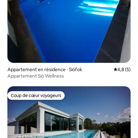
Appartement en résidence ⋅ Siófok
Évaluation 
4,8 (5)
Appartement Sió Wellness
Coup de cœur voyageurs
Coup de cœur voyageurs