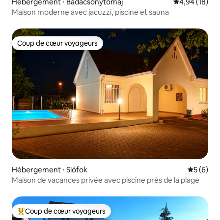
Hébergement ⋅ Badacsonytomaj
Évaluation mo
4,94 (18)
Maison moderne avec jacuzzi, piscine et sauna
Coup de cœur voyageurs
Coup de cœur voyageurs
Hébergement ⋅ Siófok
Évaluatio
5 (6)
Maison de vacances privée avec piscine près de la plage
Coup de cœur voyageurs
Coups de cœur voyageurs les plus appréciés