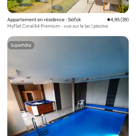
Appartement en résidence ⋅ Siófok
Évaluation mo
4,95 (39)
MyFlat Coral 64 Premium - vue sur le lac | piscine
Superhôte
Superhôte