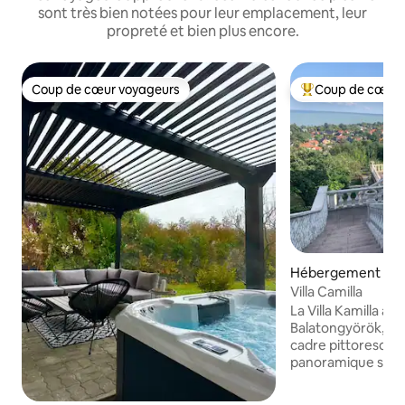
sont très bien notées pour leur emplacement, leur
propreté et bien plus encore.
Coup de cœur voyageurs
Coup de cœur 
Coup de cœur voyageurs
Coups de cœur vo
Hébergement ⋅ Ba
Villa Camilla
La Villa Kamilla att
Balatongyörök, sur
cadre pittoresque
panoramique sur le 
grand lac d'Europe d
concentre sur la d