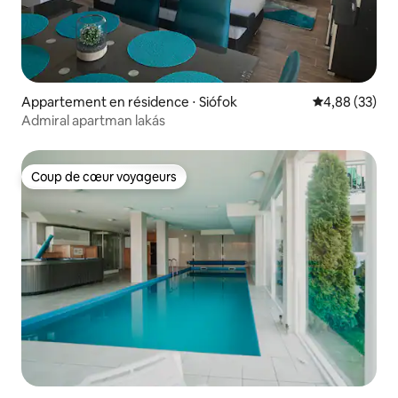
Appartement en résidence ⋅ Siófok
Évaluation mo
4,88 (33)
Admiral apartman lakás
Coup de cœur voyageurs
Coup de cœur voyageurs