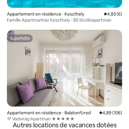
Appartement en résidence ⋅ Keszthely
Évaluation m
4,83 (6)
Famille Apartmanház Keszthely - B5 Stúdióapartman
Superhôte
Superhôte
Appartement en résidence ⋅ Balatonfüred
Évaluation moy
4,89 (106)
💜 Vadvirág Apartman ★★★★★
Autres locations de vacances dotées