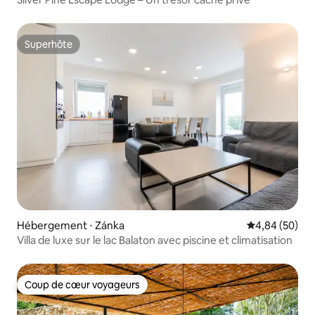
Superhôte
Superhôte
Hébergement ⋅ Zánka
Évaluation mo
4,84 (50)
Villa de luxe sur le lac Balaton avec piscine et climatisation
Coup de cœur voyageurs
Coup de cœur voyageurs