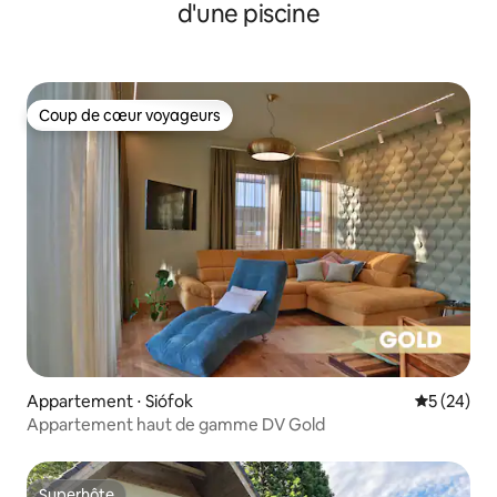
d'une piscine
Coup de cœur voyageurs
Coup de cœur voyageurs
Appartement ⋅ Siófok
Évaluation
5 (24)
Appartement haut de gamme DV Gold
Superhôte