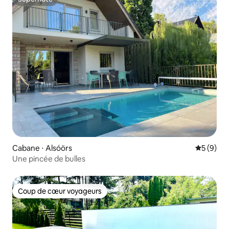
Superhôte
Cabane ⋅ Alsóörs
Évaluatio
5 (9)
Une pincée de bulles
Coup de cœur voyageurs
Coup de cœur voyageurs