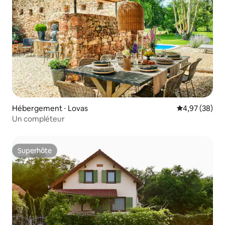
Hébergement ⋅ Lovas
Évaluation mo
4,97 (38)
Un compléteur
Superhôte
Superhôte